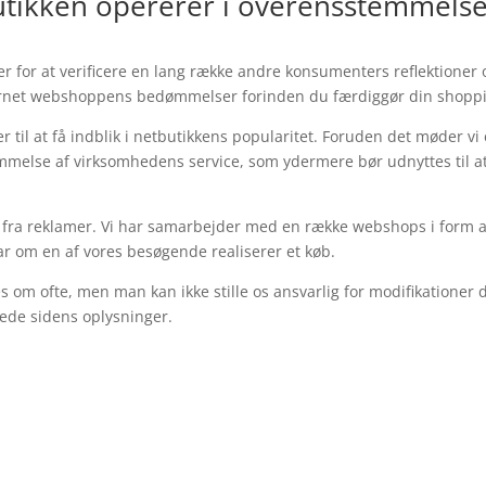
utikken opererer i overensstemmels
r for at verificere en lang række andre konsumenters reflektioner 
internet webshoppens bedømmelser forinden du færdiggør din shopp
er til at få indblik i netbutikkens popularitet. Foruden det møder vi
mmelse af virksomhedens service, som ydermere bør udnyttes til at
 fra reklamer. Vi har samarbejder med en række webshops i form a
ar om en af vores besøgende realiserer et køb.
 om ofte, men man kan ikke stille os ansvarlig for modifikationer 
rede sidens oplysninger.