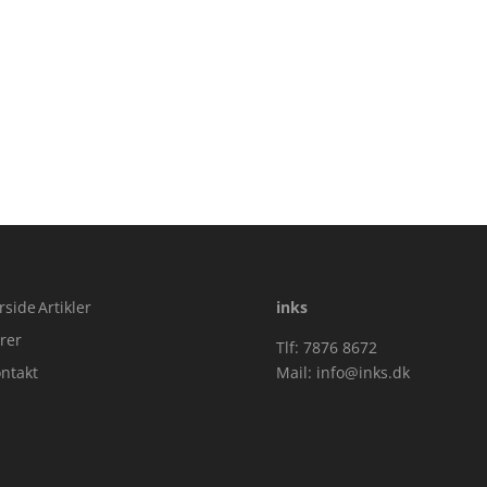
rside
Artikler
inks
rer
Tlf: 7876 8672
ntakt
Mail:
info@inks.dk