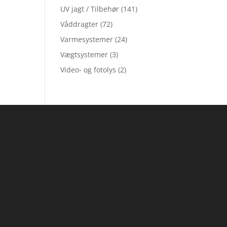
UV jagt / Tilbehør
(141)
Våddragter
(72)
Varmesystemer
(24)
Vægtsystemer
(3)
Video- og fotolys
(2)