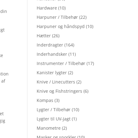
Hardware
(10)
 din
Harpuner / Tilbehør
(22)
Harpuner og håndspyd
(10)
igt
Hætter
(26)
Inderdragter
(164)
Inderhandsker
(11)
ke
Instrumenter / Tilbehør
(17)
Kanister lygter
(2)
ation
 af
Knive / Linecutters
(2)
Knive og Fishstringers
(6)
Kompas
(3)
Lygter / Tilbehør
(10)
et
Lygter til UV-Jagt
(1)
gig
Manometre
(2)
Masker og snorkler
(10)