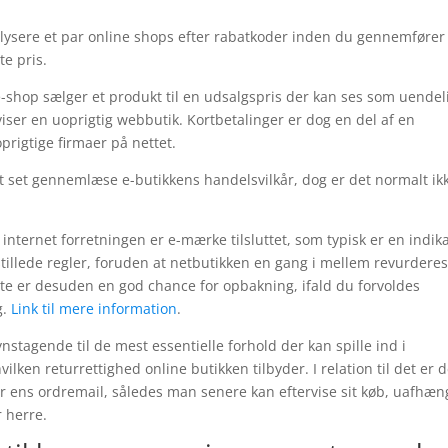
analysere et par online shops efter rabatkoder inden du gennemfører
te pris.
 e-shop sælger et produkt til en udsalgspris der kan ses som uendel
r viser en uoprigtig webbutik. Kortbetalinger er dog en del af en
rigtige firmaer på nettet.
t set gennemlæse e-butikkens handelsvilkår, dog er det normalt ik
internet forretningen er e-mærke tilsluttet, som typisk er en indik
tillede regler, foruden at netbutikken en gang i mellem revurderes
tte er desuden en god chance for opbakning, ifald du forvoldes
g.
Link til mere information
.
synstagende til de mest essentielle forhold der kan spille ind i
lken returrettighed online butikken tilbyder. I relation til det er d
er ens ordremail, således man senere kan eftervise sit køb, uafhæn
 herre.