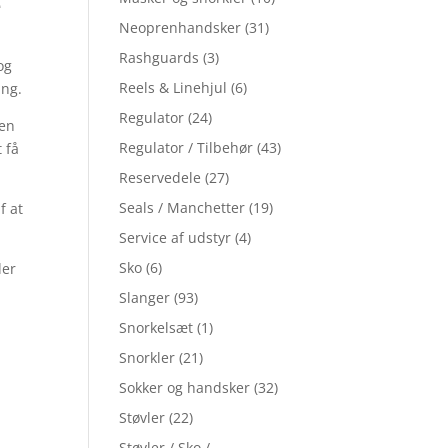
e
Neoprenhandsker
(31)
Rashguards
(3)
og
Reels & Linehjul
(6)
ing.
Regulator
(24)
 en
Regulator / Tilbehør
(43)
 få
Reservedele
(27)
Seals / Manchetter
(19)
f at
Service af udstyr
(4)
Sko
(6)
der
Slanger
(93)
Snorkelsæt
(1)
Snorkler
(21)
Sokker og handsker
(32)
Støvler
(22)
Støvler / Sko /