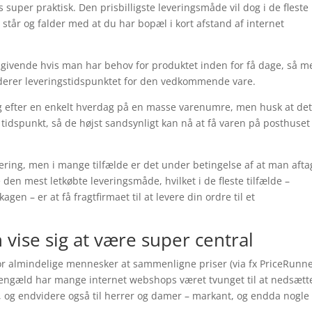
 super praktisk. Den prisbilligste leveringsmåde vil dog i de fleste
t står og falder med at du har bopæl i kort afstand af internet
ivende hvis man har behov for produktet inden for få dage, så m
uderer leveringstidspunktet for den vedkommende vare.
ng efter en enkelt hverdag på en masse varenumre, men husk at de
 tidspunkt, så de højst sandsynligt kan nå at få varen på posthuset
evering, men i mange tilfælde er det under betingelse af at man afta
 den mest letkøbte leveringsmåde, hvilket i de fleste tilfælde –
gen – er at få fragtfirmaet til at levere din ordre til et
vise sig at være super central
or almindelige mennesker at sammenligne priser (via fx PriceRunner
l gengæld har mange internet webshops været tvunget til at nedsætt
r, og endvidere også til herrer og damer – markant, og endda nogle