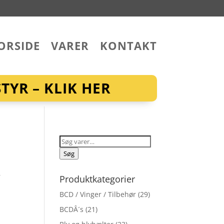
ORSIDE
VARER
KONTAKT
YR – KLIK HER
Søg
efter:
Søg
r
Produktkategorier
BCD / Vinger / Tilbehør
(29)
BCDÂ´s
(21)
l