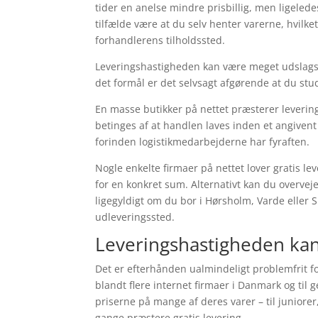
tider en anelse mindre prisbillig, men ligeledes
tilfælde være at du selv henter varerne, hvilke
forhandlerens tilholdssted.
Leveringshastigheden kan være meget udslagsg
det formål er det selvsagt afgørende at du st
En masse butikker på nettet præsterer leveri
betinges af at handlen laves inden et angivent
forinden logistikmedarbejderne har fyraften.
Nogle enkelte firmaer på nettet lover gratis l
for en konkret sum. Alternativt kan du overveje
ligegyldigt om du bor i Hørsholm, Varde eller Ska
udleveringssted.
Leveringshastigheden kan 
Det er efterhånden ualmindeligt problemfrit f
blandt flere internet firmaer i Danmark og ti
priserne på mange af deres varer – til juniore
gange præstere gratis levering.