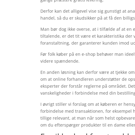
Derfor kan det alligevel vise sig gunstigt at 
handel, så du er skudsikker på at få den billigs
Man bør dog ikke overse, at i tilfælde af at en
tiltalende, er det tit være et karakteristika de
foranstaltning, der garanterer kunden imod uop
Før folk køber på en e-shop behøver man ideel
videre spændende.
En anden løsning kan derfor være at tjekke om 
om at online forhandleren understøtter de ops
eksperter der forstår reglerne på området. De
vanskeligheder i forbindelse med din bestillin
I øvrigt stiller vi forslag om at køberen er hen
forbindelse med transaktionen, for eksempel hvi
tillige relevant, at man når som helst opbevar
om du efterspørger produkter til en dame eller