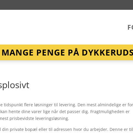
F
R MANGE PENGE PÅ DYKKERUDST
plosivt
 tidspunkt flere løsninger til levering. Den mest almindelige er fo
v kan hente dine varer lige når det passer dig. Fragtmuligheden er
 mest prisbevidste leveringsløsning.
 din private bopæl eller til adressen hvor du arbejder. Denne er ti