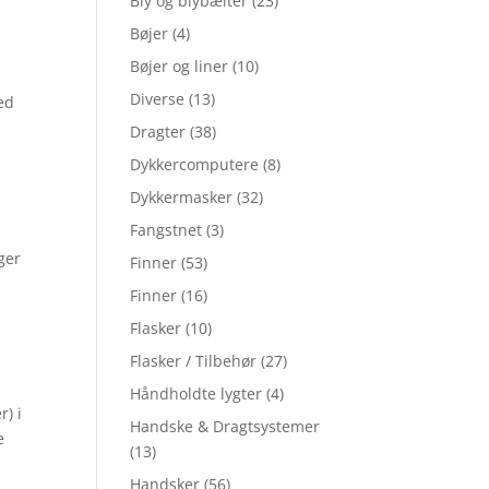
Bly og blybælter
(23)
Bøjer
(4)
Bøjer og liner
(10)
Diverse
(13)
ed
Dragter
(38)
Dykkercomputere
(8)
t
Dykkermasker
(32)
Fangstnet
(3)
ger
Finner
(53)
Finner
(16)
Flasker
(10)
Flasker / Tilbehør
(27)
Håndholdte lygter
(4)
) i
Handske & Dragtsystemer
e
(13)
Handsker
(56)