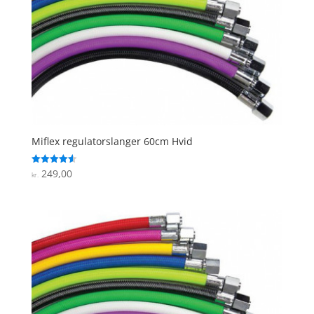
Miflex regulatorslanger 60cm Hvid
249,00
Vurderet
kr.
4.6
ud af 5