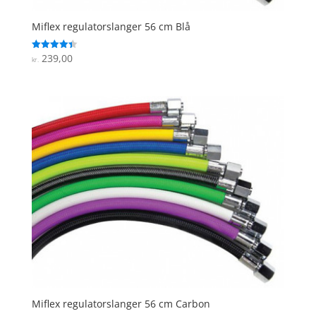
Miflex regulatorslanger 56 cm Blå
239,00
Vurderet
kr.
4.4
ud af 5
Miflex regulatorslanger 56 cm Carbon