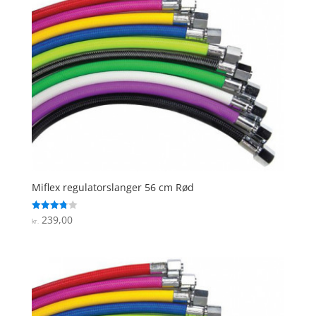
Miflex regulatorslanger 56 cm Rød
239,00
Vurderet
kr.
3.8
ud af 5