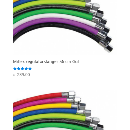
Miflex regulatorslanger 56 cm Gul
239,00
Vurderet
kr.
5
ud af 5