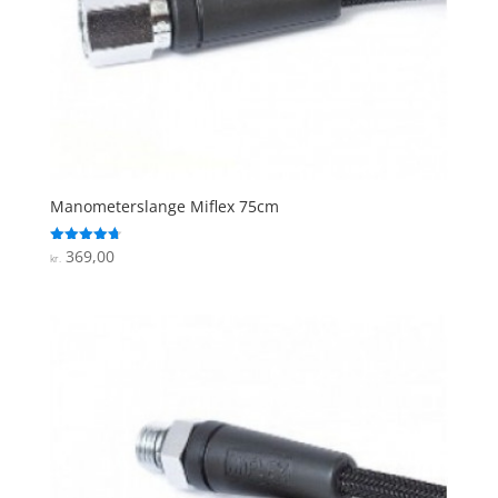
Manometerslange Miflex 75cm
369,00
Vurderet
kr.
4.7
ud af 5