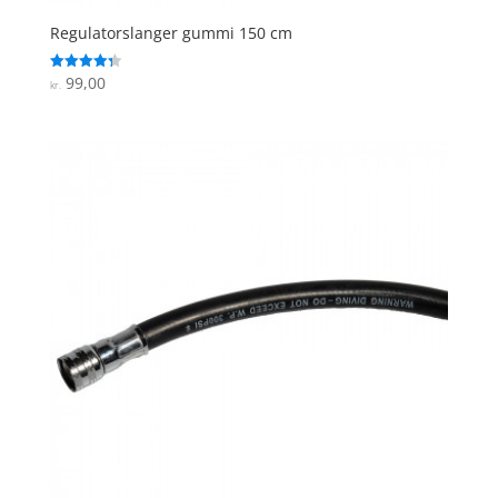
Regulatorslanger gummi 150 cm
99,00
Vurderet
kr.
4.3
ud af 5