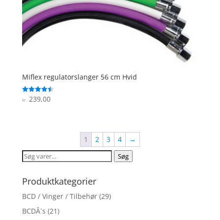
Miflex regulatorslanger 56 cm Hvid
239,00
Vurderet
kr.
4.5
ud af 5
1
2
3
4
→
Søg
Søg
efter:
Produktkategorier
BCD / Vinger / Tilbehør
(29)
BCDÂ´s
(21)