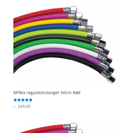
Miflex regulatorslanger 60cm Rød
249,00
Vurderet
kr.
5
ud af 5