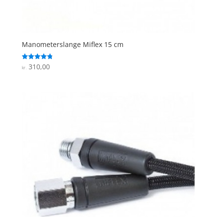
Manometerslange Miflex 15 cm
310,00
Vurderet
kr.
4.8
ud af 5