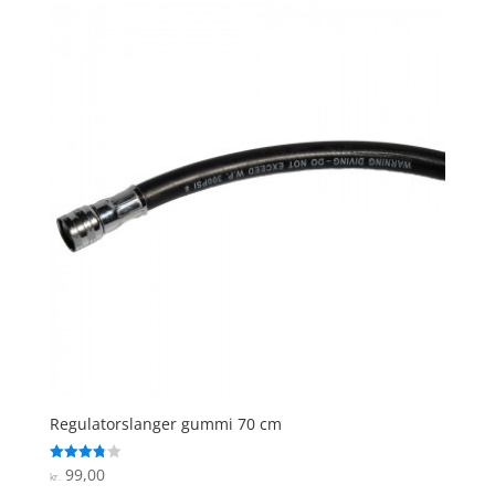
Regulatorslanger gummi 70 cm
99,00
Vurderet
kr.
3.8