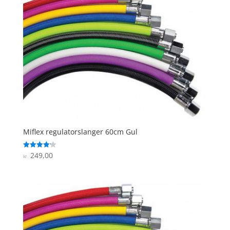
Miflex regulatorslanger 60cm Gul
249,00
Vurderet
kr.
4.2
ud af 5