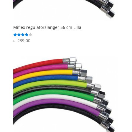
Miflex regulatorslanger 56 cm Lilla
239,00
Vurderet
kr.
3.9
ud af 5