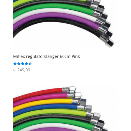
Miflex regulatorslanger 60cm Pink
249,00
Vurderet
kr.
4.6
ud af 5