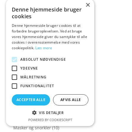
×
Hardware
(10)
Denne hjemmeside bruger
Harpuner / Tilbehør
(22)
cookies
Harpuner og håndspyd
(10)
Denne hjemmeside bruger cookies til at
Hætter
(26)
forbedre brugeroplevelsen. Ved at bruge
vores hjemmeside giver du samtykke til alle
Inderdragter
(164)
cookies i overensstemmelse med vores
cookiepolitik.
Læs mere
Inderhandsker
(11)
Instrumenter / Tilbehør
(17)
ABSOLUT NØDVENDIGE
Kanister lygter
(2)
YDEEVNE
Knive / Linecutters
(2)
MÅLRETNING
Knive og Fishstringers
(6)
FUNKTIONALITET
Kompas
(3)
ACCEPTER ALLE
AFVIS ALLE
Lygter / Tilbehør
(10)
Lygter til UV-Jagt
(1)
VIS DETALJER
Manometre
(2)
POWERED BY COOKIESCRIPT
Masker og snorkler
(10)