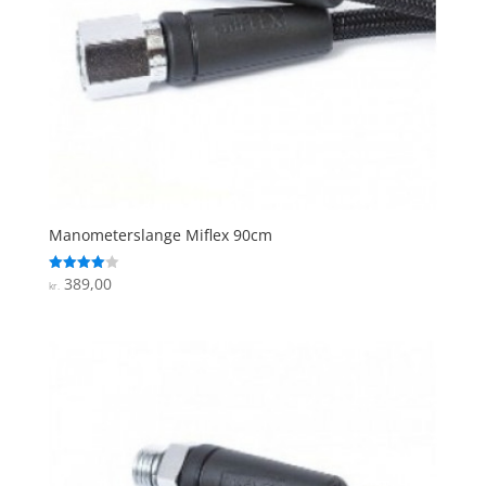
Manometerslange Miflex 90cm
389,00
Vurderet
kr.
4
ud af 5