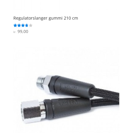
Regulatorslanger gummi 210 cm
99,00
Vurderet
kr.
3.7
ud af 5