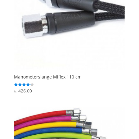
Manometerslange Miflex 110 cm
426,00
Vurderet
kr.
4.3
ud af 5