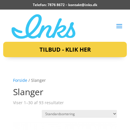
Telefon: 7876 8672 –
kontakt@inks.dk
TILBUD - KLIK HER
Forside
/ Slanger
Slanger
Viser 1–30 af 93 resultater