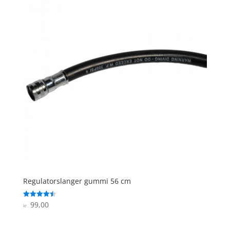
Regulatorslanger gummi 56 cm
99,00
Vurderet
kr.
4.5
ud af 5