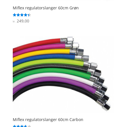
Miflex regulatorslanger 60cm Grøn
249,00
Vurderet
kr.
4.4
ud af 5
Miflex regulatorslanger 60cm Carbon