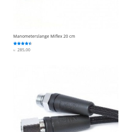
Manometerslange Miflex 20 cm
285,00
Vurderet
kr.
4.5
ud af 5