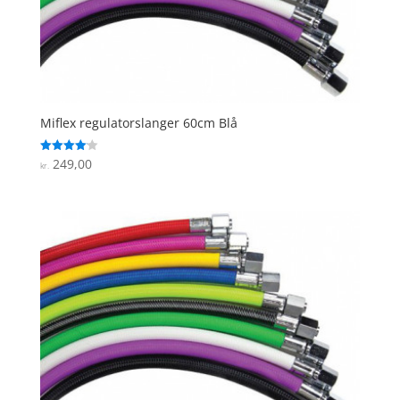
Miflex regulatorslanger 60cm Blå
249,00
Vurderet
kr.
4.1
ud af 5