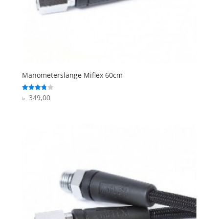
Manometerslange Miflex 60cm
349,00
Vurderet
kr.
3.8
ud af 5