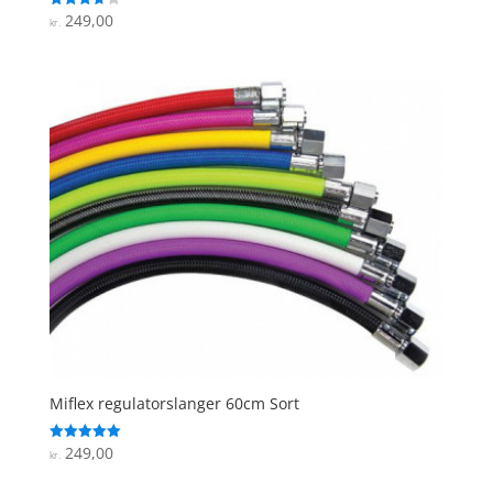
249,00
Vurderet
kr.
3.7
ud af 5
Miflex regulatorslanger 60cm Sort
249,00
Vurderet
kr.
5
ud af 5