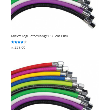
Miflex regulatorslanger 56 cm Pink
239,00
Vurderet
kr.
3.9
ud af 5