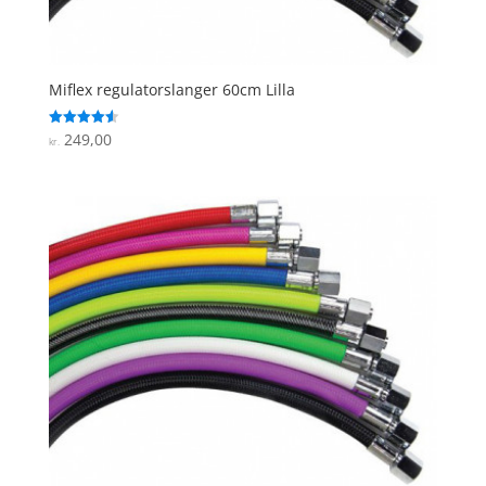
Miflex regulatorslanger 60cm Lilla
249,00
Vurderet
kr.
4.6
ud af 5