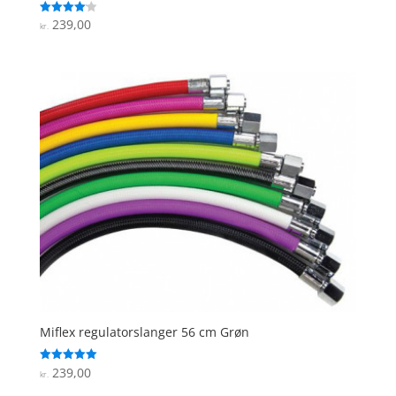
239,00
Vurderet
kr.
4.1
ud af 5
Miflex regulatorslanger 56 cm Grøn
239,00
Vurderet
kr.
5
ud af 5