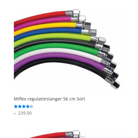
Miflex regulatorslanger 56 cm Sort
239,00
Vurderet
kr.
4.3
ud af 5