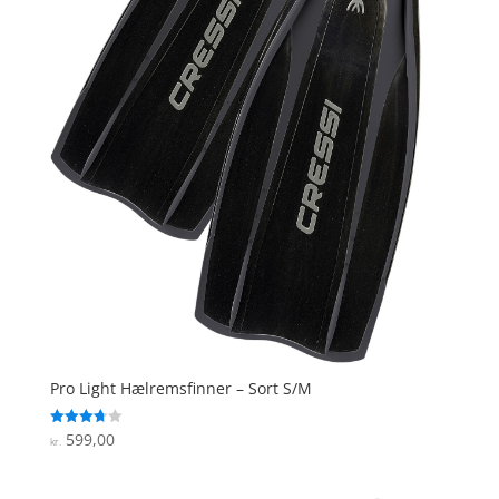
Pro Light Hælremsfinner – Sort S/M
599,00
Vurderet
kr.
3.7
ud af 5