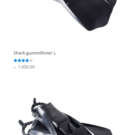
Shark gummifinner L
1.050,00
Vurderet
kr.
3.9
ud af 5