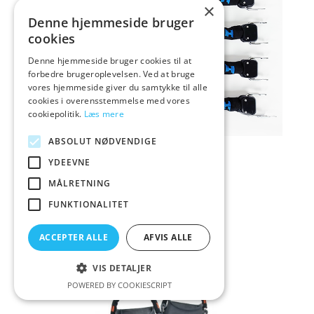
×
Denne hjemmeside bruger
cookies
Denne hjemmeside bruger cookies til at
forbedre brugeroplevelsen. Ved at bruge
vores hjemmeside giver du samtykke til alle
cookies i overensstemmelse med vores
cookiepolitik.
Læs mere
ABSOLUT NØDVENDIGE
YDEEVNE
MÅLRETNING
Springstraps M
FUNKTIONALITET
439,00
Vurderet
kr.
5
ud af 5
ACCEPTER ALLE
AFVIS ALLE
VIS DETALJER
POWERED BY COOKIESCRIPT