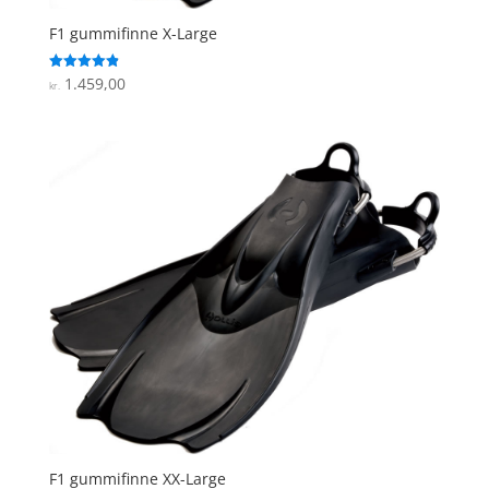
F1 gummifinne X-Large
1.459,00
Vurderet
kr.
4.9
ud af 5
F1 gummifinne XX-Large