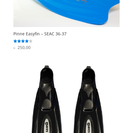
Pinne Easyfin – SEAC 36-37
250,00
Vurderet
kr.
4.1
ud af 5