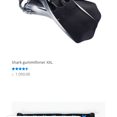
Shark gummifinner XXL
1.050,00
Vurderet
kr.
4.6
ud af 5