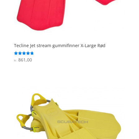
Tecline Jet stream gummifinner X-Large Rød
861,00
Vurderet
kr.
4.8
ud af 5