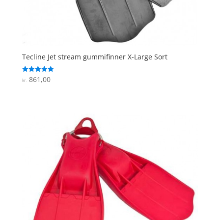
Tecline Jet stream gummifinner X-Large Sort
861,00
Vurderet
kr.
5
ud af 5