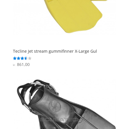
Tecline Jet stream gummifinner X-Large Gul
861,00
Vurderet
kr.
3.6
ud af 5