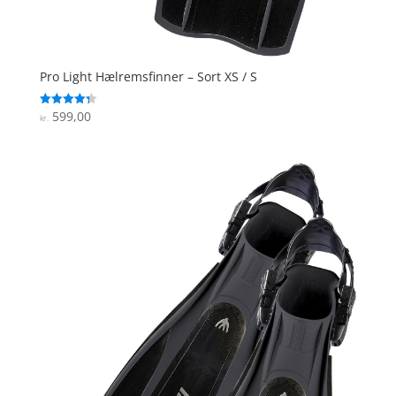
Pro Light Hælremsfinner – Sort XS / S
599,00
Vurderet
kr.
4.3
ud af 5