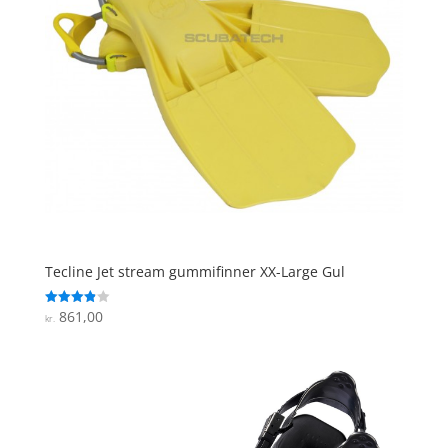
Tecline Jet stream gummifinner XX-Large Gul
861,00
Vurderet
kr.
3.9
ud af 5