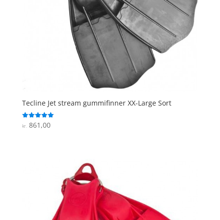
Tecline Jet stream gummifinner XX-Large Sort
861,00
Vurderet
kr.
5
ud af 5