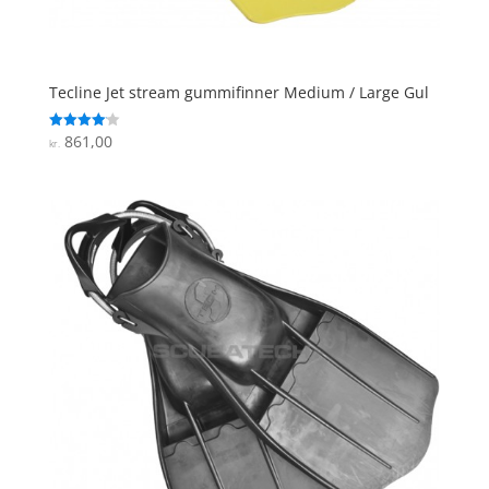
Tecline Jet stream gummifinner Medium / Large Gul
861,00
Vurderet
kr.
4.1
ud af 5