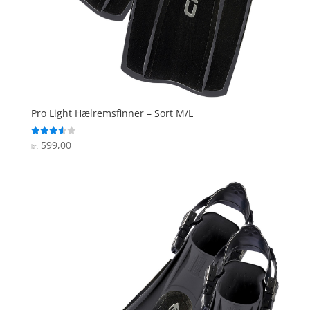
Pro Light Hælremsfinner – Sort M/L
599,00
Vurderet
kr.
3.6
ud af 5