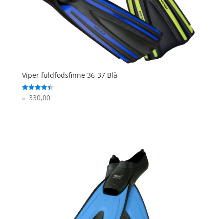
Viper fuldfodsfinne 36-37 Blå
330,00
Vurderet
kr.
4.4
ud af 5