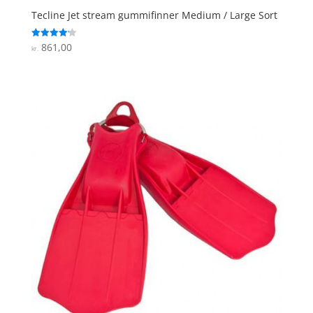
Tecline Jet stream gummifinner Medium / Large Sort
861,00
Vurderet
kr.
4.2
ud af 5