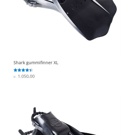
Shark gummifinner XL
1.050,00
Vurderet
kr.
4.4
ud af 5