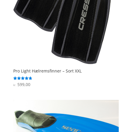
Pro Light Hælremsfinner – Sort XXL
599,00
Vurderet
kr.
4.8
ud af 5