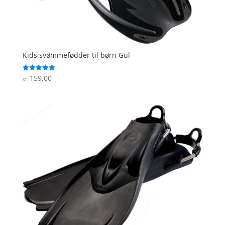
Kids svømmefødder til børn Gul
159,00
Vurderet
kr.
5
ud af 5