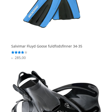
Salvimar Fluyd Goose fuldfodsfinner 34-35
285,00
Vurderet
kr.
3.9
ud af 5