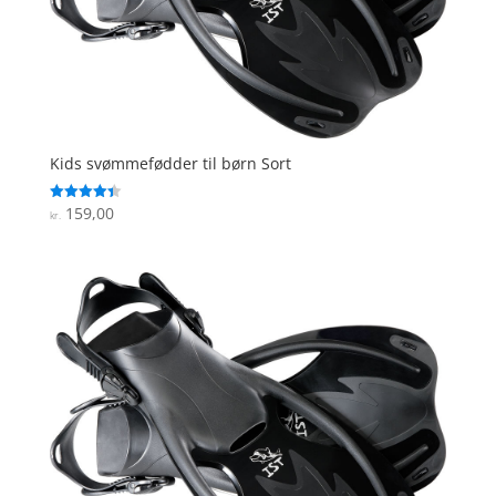
Kids svømmefødder til børn Sort
159,00
Vurderet
kr.
4.4
ud af 5