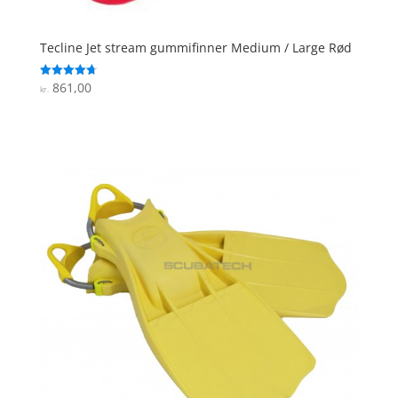
Tecline Jet stream gummifinner Medium / Large Rød
861,00
Vurderet
kr.
4.7
ud af 5