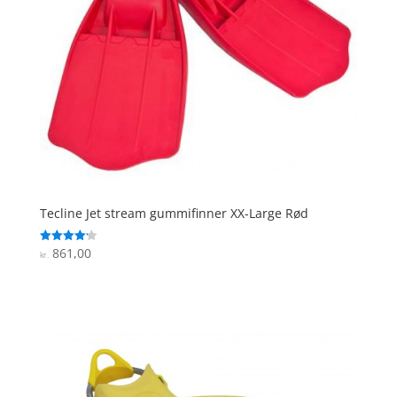
Tecline Jet stream gummifinner XX-Large Rød
861,00
Vurderet
kr.
4.2
ud af 5