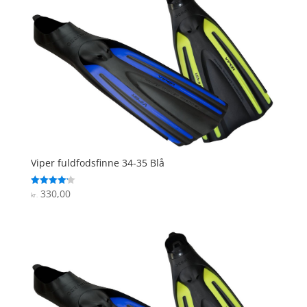
Viper fuldfodsfinne 34-35 Blå
330,00
Vurderet
kr.
4.2
ud af 5