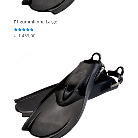
F1 gummifinne Large
1.459,00
Vurderet
kr.
4.8
ud af 5