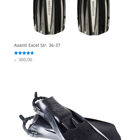
Avanti Excel Str. 36-37
300,00
Vurderet
kr.
4.7
ud af 5