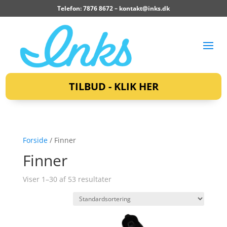
Telefon: 7876 8672 –
kontakt@inks.dk
TILBUD - KLIK HER
Forside
/ Finner
Finner
Viser 1–30 af 53 resultater