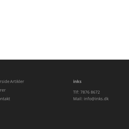
rside
Artikler
inks
rer
Tlf: 7876 8672
ntakt
Mail:
info@inks.dk