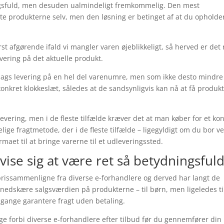
ngsfuld, men desuden ualmindeligt fremkommelig. Den mest
ente produkterne selv, men den løsning er betinget af at du opholde
t afgørende ifald vi mangler varen øjeblikkeligt, så herved er det 
evering på det aktuelle produkt.
 1 dags levering på en hel del varenumre, men som ikke desto mindre
 konkret klokkeslæt, således at de sandsynligvis kan nå at få produk
evering, men i de fleste tilfælde kræver det at man køber for et ko
ge fragtmetode, der i de fleste tilfælde – ligegyldigt om du bor v
irmaet til at bringe varerne til et udleveringssted.
vise sig at være ret så betydningsful
t prissammenligne fra diverse e-forhandlere og derved har langt de
 nedskære salgsværdien på produkterne – til børn, men ligeledes ti
gange garantere fragt uden betaling.
ge forbi diverse e-forhandlere efter tilbud før du gennemfører din