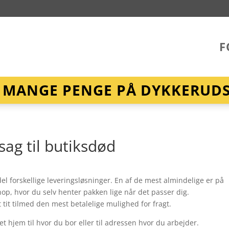
F
R MANGE PENGE PÅ DYKKERUDST
sag til butiksdød
l del forskellige leveringsløsninger. En af de mest almindelige er på
op, hvor du selv henter pakken lige når det passer dig.
tit tilmed den mest betalelige mulighed for fragt.
ret hjem til hvor du bor eller til adressen hvor du arbejder.