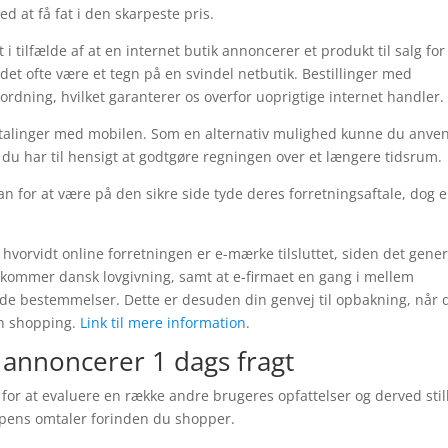
ed at få fat i den skarpeste pris.
tilfælde af at en internet butik annoncerer et produkt til salg for
det ofte være et tegn på en svindel netbutik. Bestillinger med
ordning, hvilket garanterer os overfor uoprigtige internet handler.
 betalinger med mobilen. Som en alternativ mulighed kunne du anve
 at du har til hensigt at godtgøre regningen over et længere tidsrum.
 for at være på den sikre side tyde deres forretningsaftale, dog e
 hvorvidt online forretningen er e-mærke tilsluttet, siden det gener
ekommer dansk lovgivning, samt at e-firmaet en gang i mellem
ende bestemmelser. Dette er desuden din genvej til opbakning, når 
in shopping.
Link til mere information
.
 annoncerer 1 dags fragt
 for at evaluere en række andre brugeres opfattelser og derved stil
oppens omtaler forinden du shopper.