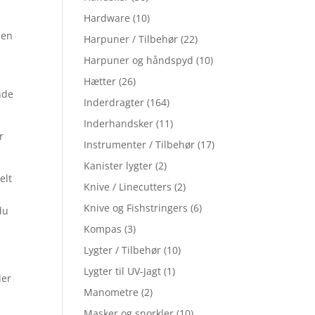
Hardware
(10)
 en
Harpuner / Tilbehør
(22)
Harpuner og håndspyd
(10)
Hætter
(26)
nde
Inderdragter
(164)
Inderhandsker
(11)
r
Instrumenter / Tilbehør
(17)
Kanister lygter
(2)
elt
Knive / Linecutters
(2)
Knive og Fishstringers
(6)
du
Kompas
(3)
Lygter / Tilbehør
(10)
Lygter til UV-Jagt
(1)
ler
Manometre
(2)
Masker og snorkler
(10)