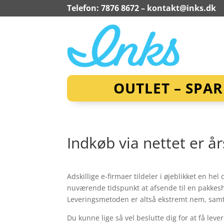
Telefon: 7876 8672 –
kontakt@inks.dk
OUTLET – SPA
Indkøb via nettet er år
Adskillige e-firmaer tildeler i øjeblikket en he
nuværende tidspunkt at afsende til en pakkesh
Leveringsmetoden er altså ekstremt nem, samt 
Du kunne lige så vel beslutte dig for at få leve