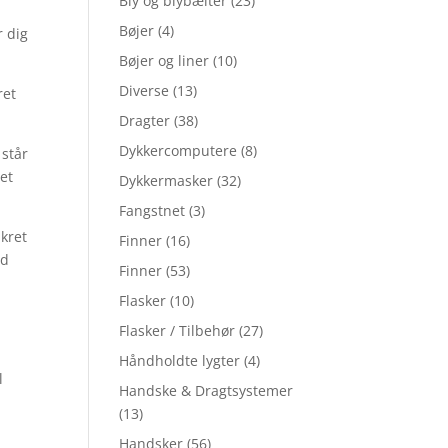
Bly og blybælter
(23)
Bøjer
(4)
r dig
Bøjer og liner
(10)
Diverse
(13)
ret
Dragter
(38)
Dykkercomputere
(8)
 står
tet
Dykkermasker
(32)
Fangstnet
(3)
nkret
Finner
(16)
ed
Finner
(53)
Flasker
(10)
d
Flasker / Tilbehør
(27)
Håndholdte lygter
(4)
l
Handske & Dragtsystemer
(13)
Handsker
(56)