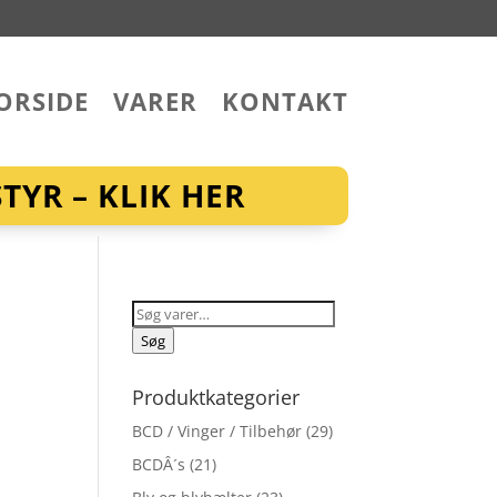
ORSIDE
VARER
KONTAKT
YR – KLIK HER
Søg
efter:
Søg
Produktkategorier
BCD / Vinger / Tilbehør
(29)
BCDÂ´s
(21)