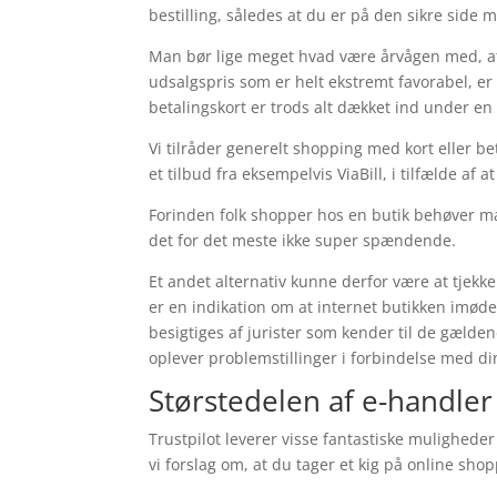
bestilling, således at du er på den sikre side m
Man bør lige meget hvad være årvågen med, at i 
udsalgspris som er helt ekstremt favorabel, er 
betalingskort er trods alt dækket ind under en 
Vi tilråder generelt shopping med kort eller
et tilbud fra eksempelvis ViaBill, i tilfælde af
Forinden folk shopper hos en butik behøver man
det for det meste ikke super spændende.
Et andet alternativ kunne derfor være at tjekke
er en indikation om at internet butikken imød
besigtiges af jurister som kender til de gæld
oplever problemstillinger i forbindelse med d
Størstedelen af e-handler
Trustpilot leverer visse fantastiske muligheder
vi forslag om, at du tager et kig på online sh