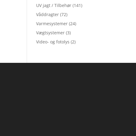
UV jagt / Tilbehør
(141)
Våddragter
(72)
Varmesystemer
(24)
Vægtsystemer
(3)
Video- og fotolys
(2)