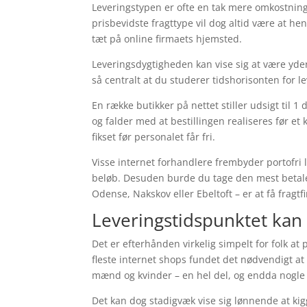
Leveringstypen er ofte en tak mere omkostni
prisbevidste fragttype vil dog altid være at h
tæt på online firmaets hjemsted.
Leveringsdygtigheden kan vise sig at være yders
så centralt at du studerer tidshorisonten for l
En række butikker på nettet stiller udsigt til
og falder med at bestillingen realiseres før et
fikset før personalet får fri.
Visse internet forhandlere frembyder portofri l
beløb. Desuden burde du tage den mest betaleli
Odense, Nakskov eller Ebeltoft – er at få fragtf
Leveringstidspunktet kan 
Det er efterhånden virkelig simpelt for folk a
fleste internet shops fundet det nødvendigt at
mænd og kvinder – en hel del, og endda nogle 
Det kan dog stadigvæk vise sig lønnende at kig