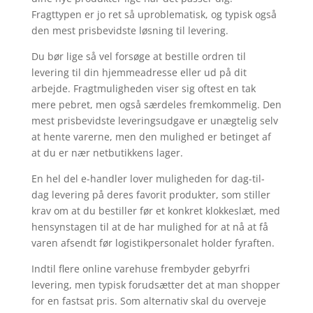
Fragttypen er jo ret så uproblematisk, og typisk også
den mest prisbevidste løsning til levering.
Du bør lige så vel forsøge at bestille ordren til
levering til din hjemmeadresse eller ud på dit
arbejde. Fragtmuligheden viser sig oftest en tak
mere pebret, men også særdeles fremkommelig. Den
mest prisbevidste leveringsudgave er unægtelig selv
at hente varerne, men den mulighed er betinget af
at du er nær netbutikkens lager.
En hel del e-handler lover muligheden for dag-til-
dag levering på deres favorit produkter, som stiller
krav om at du bestiller før et konkret klokkeslæt, med
hensynstagen til at de har mulighed for at nå at få
varen afsendt før logistikpersonalet holder fyraften.
Indtil flere online varehuse frembyder gebyrfri
levering, men typisk forudsætter det at man shopper
for en fastsat pris. Som alternativ skal du overveje