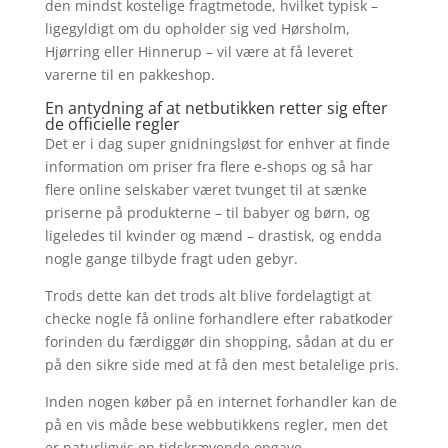
den mindst kostelige fragtmetode, hvilket typisk –
ligegyldigt om du opholder sig ved Hørsholm,
Hjørring eller Hinnerup – vil være at få leveret
varerne til en pakkeshop.
En antydning af at netbutikken retter sig efter
de officielle regler
Det er i dag super gnidningsløst for enhver at finde
information om priser fra flere e-shops og så har
flere online selskaber været tvunget til at sænke
priserne på produkterne – til babyer og børn, og
ligeledes til kvinder og mænd – drastisk, og endda
nogle gange tilbyde fragt uden gebyr.
Trods dette kan det trods alt blive fordelagtigt at
checke nogle få online forhandlere efter rabatkoder
forinden du færdiggør din shopping, sådan at du er
på den sikre side med at få den mest betalelige pris.
Inden nogen køber på en internet forhandler kan de
på en vis måde bese webbutikkens regler, men det
er naturligvis en tidskrævende opgave.