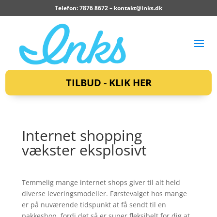
Telefon: 7876 8672 –
kontakt@inks.dk
TILBUD - KLIK HER
Internet shopping
vækster eksplosivt
Temmelig mange internet shops giver til alt held
diverse leveringsmodeller. Førstevalget hos mange
er på nuværende tidspunkt at få sendt til en
pakkeshop, fordi det så er super fleksibelt for dig at