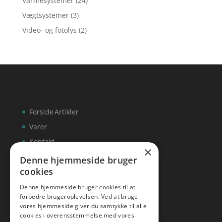
Varmesystemer
(24)
Vægtsystemer
(3)
Video- og fotolys
(2)
Forside
Artikler
Varer
Kontakt
×
Denne hjemmeside bruger
cookies
Denne hjemmeside bruger cookies til at
inks
forbedre brugeroplevelsen. Ved at bruge
vores hjemmeside giver du samtykke til alle
Tlf: 7876 8672
cookies i overensstemmelse med vores