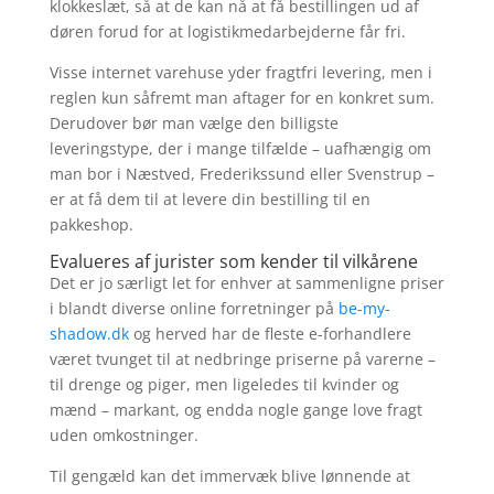
klokkeslæt, så at de kan nå at få bestillingen ud af
døren forud for at logistikmedarbejderne får fri.
Visse internet varehuse yder fragtfri levering, men i
reglen kun såfremt man aftager for en konkret sum.
Derudover bør man vælge den billigste
leveringstype, der i mange tilfælde – uafhængig om
man bor i Næstved, Frederikssund eller Svenstrup –
er at få dem til at levere din bestilling til en
pakkeshop.
Evalueres af jurister som kender til vilkårene
Det er jo særligt let for enhver at sammenligne priser
i blandt diverse online forretninger på
be-my-
shadow.dk
og herved har de fleste e-forhandlere
været tvunget til at nedbringe priserne på varerne –
til drenge og piger, men ligeledes til kvinder og
mænd – markant, og endda nogle gange love fragt
uden omkostninger.
Til gengæld kan det immervæk blive lønnende at