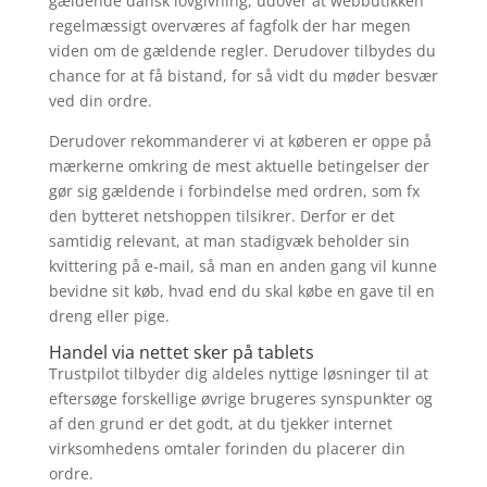
gældende dansk lovgivning, udover at webbutikken
regelmæssigt overværes af fagfolk der har megen
viden om de gældende regler. Derudover tilbydes du
chance for at få bistand, for så vidt du møder besvær
ved din ordre.
Derudover rekommanderer vi at køberen er oppe på
mærkerne omkring de mest aktuelle betingelser der
gør sig gældende i forbindelse med ordren, som fx
den bytteret netshoppen tilsikrer. Derfor er det
samtidig relevant, at man stadigvæk beholder sin
kvittering på e-mail, så man en anden gang vil kunne
bevidne sit køb, hvad end du skal købe en gave til en
dreng eller pige.
Handel via nettet sker på tablets
Trustpilot tilbyder dig aldeles nyttige løsninger til at
eftersøge forskellige øvrige brugeres synspunkter og
af den grund er det godt, at du tjekker internet
virksomhedens omtaler forinden du placerer din
ordre.