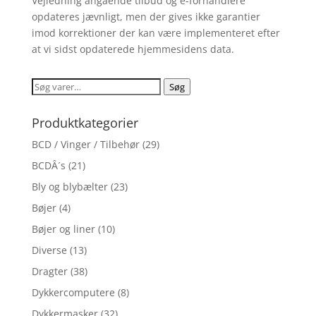
Vejledning angående tilbud og e-forhandlere
opdateres jævnligt, men der gives ikke garantier
imod korrektioner der kan være implementeret efter
at vi sidst opdaterede hjemmesidens data.
Søg
Søg
efter:
Produktkategorier
BCD / Vinger / Tilbehør
(29)
BCDÂ´s
(21)
Bly og blybælter
(23)
Bøjer
(4)
Bøjer og liner
(10)
Diverse
(13)
Dragter
(38)
Dykkercomputere
(8)
Dykkermasker
(32)