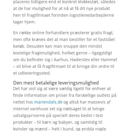
placeres tidligere end et konkret klokkeslæt, således
at de har mulighed for at nå at få dit nye produkt
hen til fragtfirmaet forinden logistikmedarbejderne
tager hjem.
En række online forhandlere præsterer gratis fragt,
men ofte kræves det at man bestiller for et fastslået
beløb. Desuden kan man snuppe den mindst
kostelige fragtmulighed, hvilket gerne – ligegyldigt
om du befinder sig i Aarhus, Haderslev eller Hammel
– vil blive at få fragtfirmaet til at bringe din ordre til
et udleveringssted.
Den mest betalelige leveringsmulighed
Det har vist sig at være vældig ligetil for enhver at
finde information om priser fra forskellige outlets på
nettet hos
mariendals.dk
og altså har massevis af
internet varehuse set sig nødsaget til at tvinge
udsalgspriserne på specielt deres bedst i test
produkter – til børn og babyer, og samtidig til
kvinder og mænd – helt i bund, og endda nogle