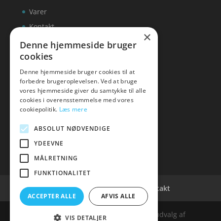
Varer
Kontakt
×
Denne hjemmeside bruger
cookies
Denne hjemmeside bruger cookies til at
inks
forbedre brugeroplevelsen. Ved at bruge
vores hjemmeside giver du samtykke til alle
Tlf: 7876 8672
cookies i overensstemmelse med vores
Mail:
info@inks.dk
cookiepolitik.
Læs mere
ABSOLUT NØDVENDIGE
YDEEVNE
MÅLRETNING
FUNKTIONALITET
Cookie- og privatlivspolitik
Kontakt
ACCEPTER ALLE
AFVIS ALLE
Denne hjemmeside samler et bredt udvalg af
VIS DETALJER