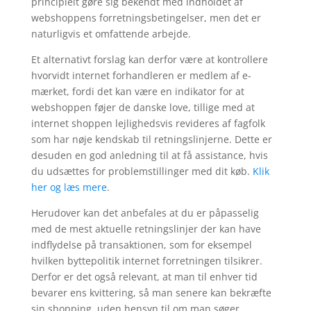
principielt gøre sig bekendt med indholdet af
webshoppens forretningsbetingelser, men det er
naturligvis et omfattende arbejde.
Et alternativt forslag kan derfor være at kontrollere
hvorvidt internet forhandleren er medlem af e-
mærket, fordi det kan være en indikator for at
webshoppen føjer de danske love, tillige med at
internet shoppen lejlighedsvis revideres af fagfolk
som har nøje kendskab til retningslinjerne. Dette er
desuden en god anledning til at få assistance, hvis
du udsættes for problemstillinger med dit køb.
Klik
her og læs mere
.
Herudover kan det anbefales at du er påpasselig
med de mest aktuelle retningslinjer der kan have
indflydelse på transaktionen, som for eksempel
hvilken byttepolitik internet forretningen tilsikrer.
Derfor er det også relevant, at man til enhver tid
bevarer ens kvittering, så man senere kan bekræfte
sin shopping, uden hensyn til om man søger