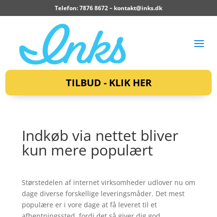
Telefon: 7876 8672 –
kontakt@inks.dk
TILBUD - KLIK HER
Indkøb via nettet bliver
kun mere populært
Størstedelen af internet virksomheder udlover nu om
dage diverse forskellige leveringsmåder. Det mest
populære er i vore dage at få leveret til et
afhentningssted, fordi det så giver dig god