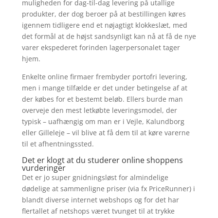
muligheden for dag-til-dag levering på utallige
produkter, der dog beroer på at bestillingen køres
igennem tidligere end et nøjagtigt klokkeslæt, med
det formål at de højst sandsynligt kan nå at få de nye
varer ekspederet forinden lagerpersonalet tager
hjem.
Enkelte online firmaer frembyder portofri levering,
men i mange tilfælde er det under betingelse af at
der købes for et bestemt beløb. Ellers burde man
overveje den mest letkøbte leveringsmodel, der
typisk – uafhængig om man er i Vejle, Kalundborg
eller Gilleleje – vil blive at få dem til at køre varerne
til et afhentningssted.
Det er klogt at du studerer online shoppens
vurderinger
Det er jo super gnidningsløst for almindelige
dødelige at sammenligne priser (via fx PriceRunner) i
blandt diverse internet webshops og for det har
flertallet af netshops været tvunget til at trykke