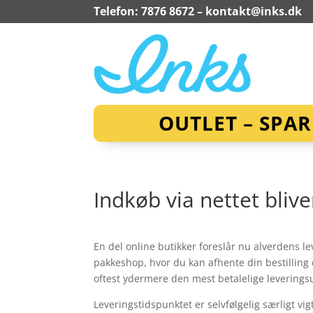
Telefon: 7876 8672 –
kontakt@inks.dk
OUTLET – SPA
Indkøb via nettet bliv
En del online butikker foreslår nu alverdens le
pakkeshop, hvor du kan afhente din bestilling 
oftest ydermere den mest betalelige leverings
Leveringstidspunktet er selvfølgelig særligt v