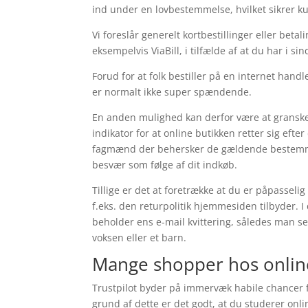
ind under en lovbestemmelse, hvilket sikrer ku
Vi foreslår generelt kortbestillinger eller bet
eksempelvis ViaBill, i tilfælde af at du har i si
Forud for at folk bestiller på en internet hand
er normalt ikke super spændende.
En anden mulighed kan derfor være at granske
indikator for at online butikken retter sig ef
fagmænd der behersker de gældende bestemmels
besvær som følge af dit indkøb.
Tillige er det at foretrække at du er påpasse
f.eks. den returpolitik hjemmesiden tilbyder. I
beholder ens e-mail kvittering, således man se
voksen eller et barn.
Mange shopper hos onlin
Trustpilot byder på immervæk habile chancer f
grund af dette er det godt, at du studerer onlin