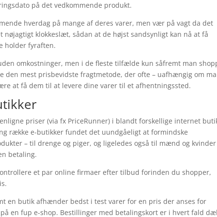
eringsdato på det vedkommende produkt.
mende hverdag på mange af deres varer, men vær på vagt da det
t nøjagtigt klokkeslæt, sådan at de højst sandsynligt kan nå at få
 holder fyraften.
 uden omkostninger, men i de fleste tilfælde kun såfremt man shop
række den mest prisbevidste fragtmetode, der ofte – uafhængig om m
være at få dem til at levere dine varer til et afhentningssted.
utikker
nligne priser (via fx PriceRunner) i blandt forskellige internet buti
ang række e-butikker fundet det uundgåeligt at formindske
odukter – til drenge og piger, og ligeledes også til mænd og kvinder
en betaling.
kontrollere et par online firmaer efter tilbud forinden du shopper,
is.
 en butik afhænder bedst i test varer for en pris der anses for
s på en fup e-shop. Bestillinger med betalingskort er i hvert fald dæ