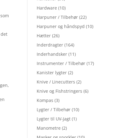
Hardware
(10)
d som
Harpuner / Tilbehør
(22)
Harpuner og håndspyd
(10)
 det
Hætter
(26)
Inderdragter
(164)
Inderhandsker
(11)
Instrumenter / Tilbehør
(17)
Kanister lygter
(2)
Knive / Linecutters
(2)
ngen,
Knive og Fishstringers
(6)
 en
Kompas
(3)
Lygter / Tilbehør
(10)
Lygter til UV-Jagt
(1)
Manometre
(2)
Masker og snorkler
(10)