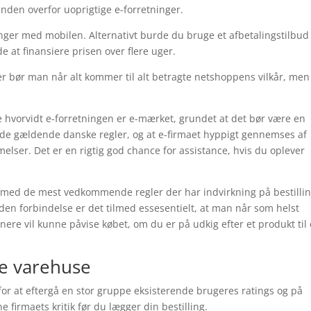
nden overfor uoprigtige e-forretninger.
alinger med mobilen. Alternativt burde du bruge et afbetalingstilbu
nde at finansiere prisen over flere uger.
ler bør man når alt kommer til alt betragte netshoppens vilkår, men
 hvorvidt e-forretningen er e-mærket, grundet at det bør være en
ter de gældende danske regler, og at e-firmaet hyppigt gennemses af
er. Det er en rigtig god chance for assistance, hvis du oplever
lig med de mest vedkommende regler der har indvirkning på bestilli
 den forbindelse er det tilmed essesentielt, at man når som helst
nere vil kunne påvise købet, om du er på udkig efter et produkt til
e varehuse
or at eftergå en stor gruppe eksisterende brugeres ratings og på
e firmaets kritik før du lægger din bestilling.