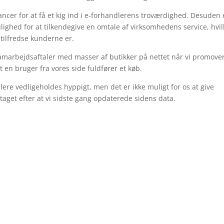
cer for at få et kig ind i e-forhandlerens troværdighed. Desuden 
lighed for at tilkendegive en omtale af virksomhedens service, hvil
r tilfredse kunderne er.
 samarbejdsaftaler med masser af butikker på nettet når vi promove
en bruger fra vores side fuldfører et køb.
re vedligeholdes hyppigt, men det er ikke muligt for os at give
taget efter at vi sidste gang opdaterede sidens data.