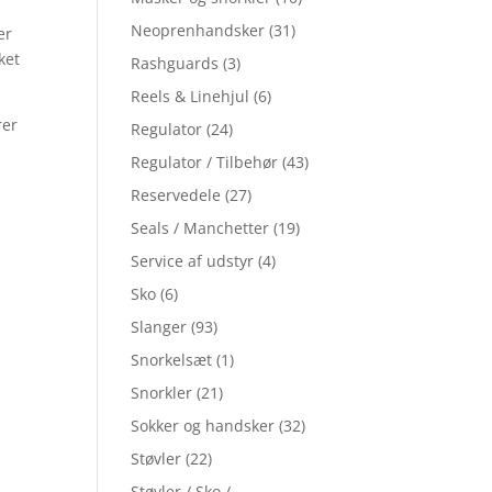
Neoprenhandsker
(31)
er
ket
Rashguards
(3)
Reels & Linehjul
(6)
rer
Regulator
(24)
Regulator / Tilbehør
(43)
Reservedele
(27)
Seals / Manchetter
(19)
Service af udstyr
(4)
Sko
(6)
Slanger
(93)
Snorkelsæt
(1)
Snorkler
(21)
Sokker og handsker
(32)
Støvler
(22)
Støvler / Sko /