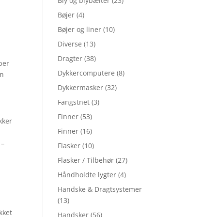
Bly og blybælter
(23)
Bøjer
(4)
Bøjer og liner
(10)
Diverse
(13)
Dragter
(38)
per
Dykkercomputere
(8)
an
Dykkermasker
(32)
Fangstnet
(3)
Finner
(53)
kker
Finner
(16)
 –
Flasker
(10)
Flasker / Tilbehør
(27)
Håndholdte lygter
(4)
Handske & Dragtsystemer
(13)
kket
Handsker
(56)