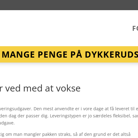
F
R MANGE PENGE PÅ DYKKERUDST
er ved med at vokse
veringsudgaver. Den mest anvendte er i vore dage at få leveret til 
den dag der passer dig. Leveringstypen er jo særdeles fleksibel, s
udgave.
igtig om man mangler pakken straks, så af den grund er det altså