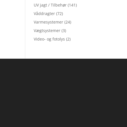
UV jagt / Tilbehør
(141)
Våddragter
(72)
Varmesystemer
(24)
Vægtsystemer
(3)
Video- og fotolys
(2)