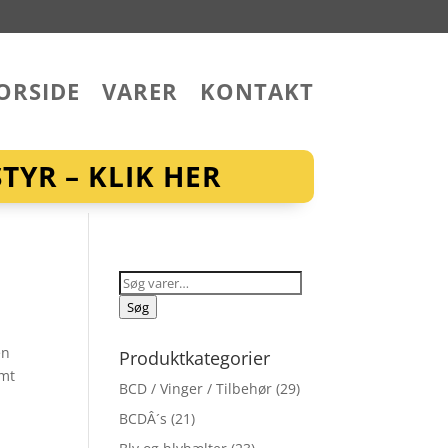
ORSIDE
VARER
KONTAKT
YR – KLIK HER
Søg
efter:
Søg
en
Produktkategorier
amt
BCD / Vinger / Tilbehør
(29)
BCDÂ´s
(21)