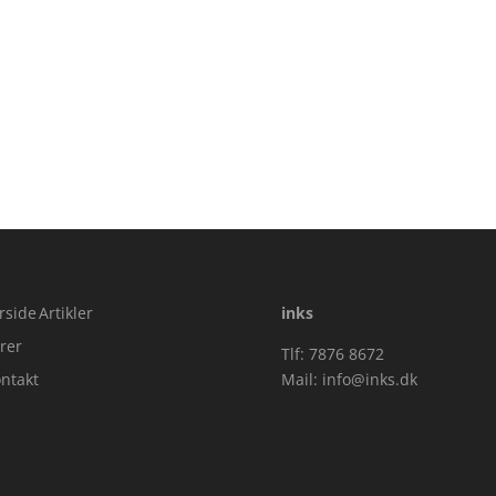
rside
Artikler
inks
rer
Tlf: 7876 8672
ntakt
Mail:
info@inks.dk