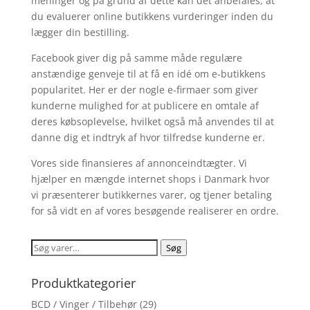
meninger og på grund af dette kan det anbefales, at
du evaluerer online butikkens vurderinger inden du
lægger din bestilling.
Facebook giver dig på samme måde regulære
anstændige genveje til at få en idé om e-butikkens
popularitet. Her er der nogle e-firmaer som giver
kunderne mulighed for at publicere en omtale af
deres købsoplevelse, hvilket også må anvendes til at
danne dig et indtryk af hvor tilfredse kunderne er.
Vores side finansieres af annonceindtægter. Vi
hjælper en mængde internet shops i Danmark hvor
vi præsenterer butikkernes varer, og tjener betaling
for så vidt en af vores besøgende realiserer en ordre.
Søg
Søg
efter:
Produktkategorier
BCD / Vinger / Tilbehør
(29)