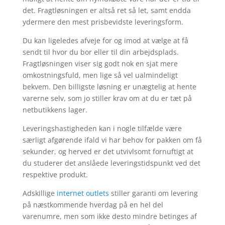
det. Fragtløsningen er altså ret så let, samt endda
ydermere den mest prisbevidste leveringsform.
Du kan ligeledes afveje for og imod at vælge at få
sendt til hvor du bor eller til din arbejdsplads.
Fragtløsningen viser sig godt nok en sjat mere
omkostningsfuld, men lige så vel ualmindeligt
bekvem. Den billigste løsning er unægtelig at hente
varerne selv, som jo stiller krav om at du er tæt på
netbutikkens lager.
Leveringshastigheden kan i nogle tilfælde være
særligt afgørende ifald vi har behov for pakken om få
sekunder, og herved er det utvivlsomt fornuftigt at
du studerer det anslåede leveringstidspunkt ved det
respektive produkt.
Adskillige
internet outlets
stiller garanti om levering
på næstkommende hverdag på en hel del
varenumre, men som ikke desto mindre betinges af