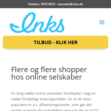
Telefon: 7876 8672 –
kontakt@inks.dk
TILBUD - KLIK HER
Flere og flere shopper
hos online selskaber
En lang række online selskaber frembyder i dag en
række forskellige leveringsmåder. En af de mest
populære er p.t. afhentningssteder, som gør det
muligt at hente din nyindkøbte vare når der er tid til