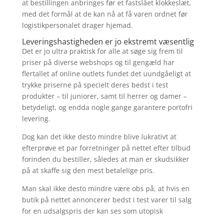
at bestillingen anbringes før et fastslået klokkeslæt,
med det formål at de kan nå at få varen ordnet før
logistikpersonalet drager hjemad.
Leveringshastigheden er jo ekstremt væsentlig
Det er jo ultra praktisk for alle at søge sig frem til
priser på diverse webshops og til gengæld har
flertallet af online outlets fundet det uundgåeligt at
trykke priserne på specielt deres bedst i test
produkter – til juniorer, samt til herrer og damer –
betydeligt, og endda nogle gange garantere portofri
levering.
Dog kan det ikke desto mindre blive lukrativt at
efterprøve et par forretninger på nettet efter tilbud
forinden du bestiller, således at man er skudsikker
på at skaffe sig den mest betalelige pris.
Man skal ikke desto mindre være obs på, at hvis en
butik på nettet annoncerer bedst i test varer til salg
for en udsalgspris der kan ses som utopisk