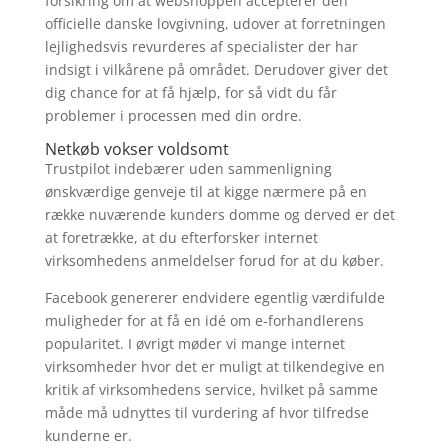
forsikring om at webshoppen accepterer den
officielle danske lovgivning, udover at forretningen
lejlighedsvis revurderes af specialister der har
indsigt i vilkårene på området. Derudover giver det
dig chance for at få hjælp, for så vidt du får
problemer i processen med din ordre.
Netkøb vokser voldsomt
Trustpilot indebærer uden sammenligning
ønskværdige genveje til at kigge nærmere på en
række nuværende kunders domme og derved er det
at foretrække, at du efterforsker internet
virksomhedens anmeldelser forud for at du køber.
Facebook genererer endvidere egentlig værdifulde
muligheder for at få en idé om e-forhandlerens
popularitet. I øvrigt møder vi mange internet
virksomheder hvor det er muligt at tilkendegive en
kritik af virksomhedens service, hvilket på samme
måde må udnyttes til vurdering af hvor tilfredse
kunderne er.