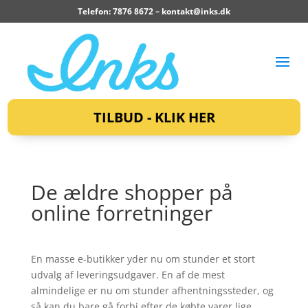
Telefon: 7876 8672 –
kontakt@inks.dk
TILBUD - KLIK HER
De ældre shopper på
online forretninger
En masse e-butikker yder nu om stunder et stort
udvalg af leveringsudgaver. En af de mest
almindelige er nu om stunder afhentningssteder, og
så kan du bare gå forbi efter de købte varer lige