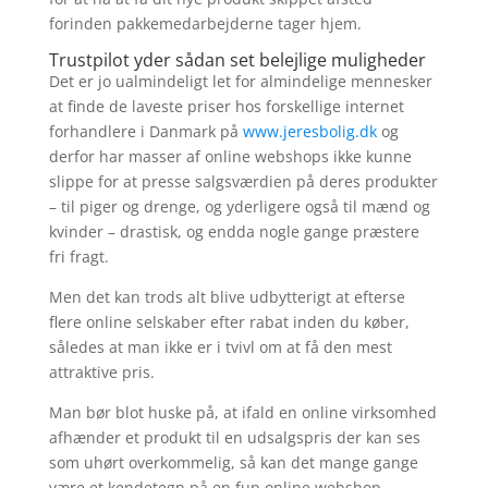
forinden pakkemedarbejderne tager hjem.
Trustpilot yder sådan set belejlige muligheder
Det er jo ualmindeligt let for almindelige mennesker
at finde de laveste priser hos forskellige internet
forhandlere i Danmark på
www.jeresbolig.dk
og
derfor har masser af online webshops ikke kunne
slippe for at presse salgsværdien på deres produkter
– til piger og drenge, og yderligere også til mænd og
kvinder – drastisk, og endda nogle gange præstere
fri fragt.
Men det kan trods alt blive udbytterigt at efterse
flere online selskaber efter rabat inden du køber,
således at man ikke er i tvivl om at få den mest
attraktive pris.
Man bør blot huske på, at ifald en online virksomhed
afhænder et produkt til en udsalgspris der kan ses
som uhørt overkommelig, så kan det mange gange
være et kendetegn på en fup online webshop.