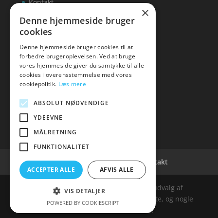
Kontakt
×
Denne hjemmeside bruger
cookies
Denne hjemmeside bruger cookies til at
inks
forbedre brugeroplevelsen. Ved at bruge
vores hjemmeside giver du samtykke til alle
Tlf: 7876 8672
cookies i overensstemmelse med vores
Mail:
info@inks.dk
cookiepolitik.
Læs mere
ABSOLUT NØDVENDIGE
YDEEVNE
MÅLRETNING
FUNKTIONALITET
Cookie- og privatlivspolitik
Kontakt
ACCEPTER ALLE
AFVIS ALLE
Denne hjemmeside samler et bredt udvalg af
VIS DETALJER
spændende varer. Siden er et affiiliatesite, og nogle
POWERED BY COOKIESCRIPT
links kan være affiliatelinks.