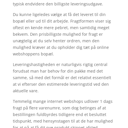
typisk endvidere den billigste leveringsudgave.
Du kunne ligeledes vælge at få det leveret til din
bopæl eller ud til dit arbejde. Fragtformen viser sig
oftest en kende mere pebret, men samtidig meget
bekvem. Den prisbilligste mulighed for fragt er
unægtelig at du selv henter ordren, men den
mulighed kræver at du opholder dig tæt på online
webshoppens bopæl.
Leveringshastigheden er naturligvis rigtig central
forudsat man har behov for din pakke med det
samme, så med det formål er det relativt essentielt
at vi efterser den estimerede leveringstid ved den
aktuelle vare.
Temmelig mange internet webshops udlover 1 dags
fragt på flere varenumre, som dog betinges af at
bestillingen fuldbyrdes tidligere end et besluttet
tidspunkt, med hensynstagen til at de har mulighed
for at nå at få dit nye produkt skippet afsted