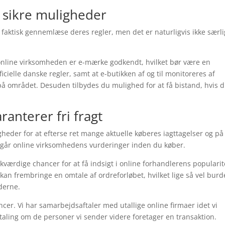
e sikre muligheder
faktisk gennemlæse deres regler, men det er naturligvis ikke særli
nline virksomheden er e-mærke godkendt, hvilket bør være en
icielle danske regler, samt at e-butikken af og til monitoreres af
å området. Desuden tilbydes du mulighed for at få bistand, hvis 
ranterer fri fragt
heder for at efterse ret mange aktuelle køberes iagttagelser og på
nemgår online virksomhedens vurderinger inden du køber.
rdige chancer for at få indsigt i online forhandlerens popularit
an frembringe en omtale af ordreforløbet, hvilket lige så vel burd
nderne.
cer. Vi har samarbejdsaftaler med utallige online firmaer idet vi
aling om de personer vi sender videre foretager en transaktion.