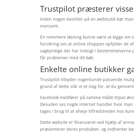
Trustpilot præsterer viss
Inden nogen bestiller på en webbutik bør man 
morsomt.
En nemmere løsning kunne være at kigge om o
forsikring om at online shoppen opfylder de off
sagkyndige der har indsigt i bestemmelserne p
får problemer med dit køb.
Enkelte online butikker ga
Trustpilot tilbyder nogenlunde passende mulig
grund af dette slår vi et slag for, at du gen
Facebook medfører på samme måde tilpas ønskvæ
Desuden ses nogle internet handler hvor man k
tages i brug til at afveje tilfredsheden hos ku
Dette website er finansieret ved hjælp af annon
præsenterer deres produkter, og indhenter bet