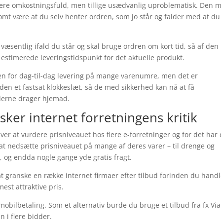
re omkostningsfuld, men tillige usædvanlig uproblematisk. Den m
somt være at du selv henter ordren, som jo står og falder med at du
væsentlig ifald du står og skal bruge ordren om kort tid, så af den
t estimerede leveringstidspunkt for det aktuelle produkt.
 for dag-til-dag levering på mange varenumre, men det er
den et fastsat klokkeslæt, så de med sikkerhed kan nå at få
jderne drager hjemad.
rsker internet forretningens kritik
ver at vurdere prisniveauet hos flere e-forretninger og for det har
at nedsætte prisniveauet på mange af deres varer – til drenge og
, og endda nogle gange yde gratis fragt.
 at granske en række internet firmaer efter tilbud forinden du handl
st attraktive pris.
obilbetaling. Som et alternativ burde du bruge et tilbud fra fx ViaB
n i flere bidder.