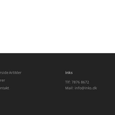
rside
Artikler
inks
rer
Tlf: 7876 8672
ntakt
Mail:
info@inks.dk