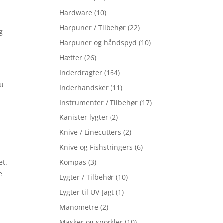
Hardware
(10)
Harpuner / Tilbehør
(22)
g
Harpuner og håndspyd
(10)
Hætter
(26)
Inderdragter
(164)
du
Inderhandsker
(11)
Instrumenter / Tilbehør
(17)
Kanister lygter
(2)
Knive / Linecutters
(2)
Knive og Fishstringers
(6)
et.
Kompas
(3)
e
Lygter / Tilbehør
(10)
Lygter til UV-Jagt
(1)
Manometre
(2)
Masker og snorkler
(10)