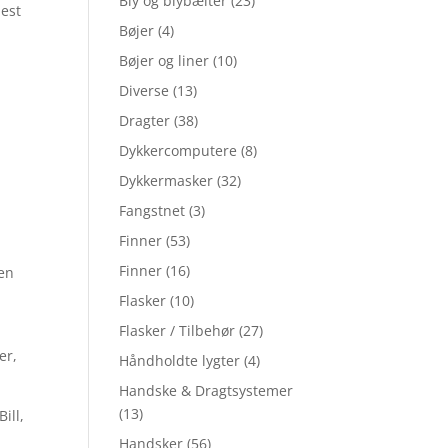
Bly og blybælter
(23)
est
Bøjer
(4)
Bøjer og liner
(10)
Diverse
(13)
Dragter
(38)
Dykkercomputere
(8)
Dykkermasker
(32)
Fangstnet
(3)
Finner
(53)
Finner
(16)
 en
Flasker
(10)
Flasker / Tilbehør
(27)
er,
Håndholdte lygter
(4)
Handske & Dragtsystemer
(13)
ill,
Handsker
(56)