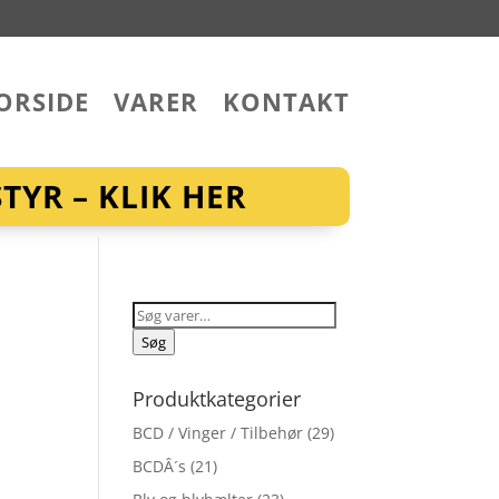
ORSIDE
VARER
KONTAKT
YR – KLIK HER
Søg
efter:
Søg
Produktkategorier
BCD / Vinger / Tilbehør
(29)
BCDÂ´s
(21)