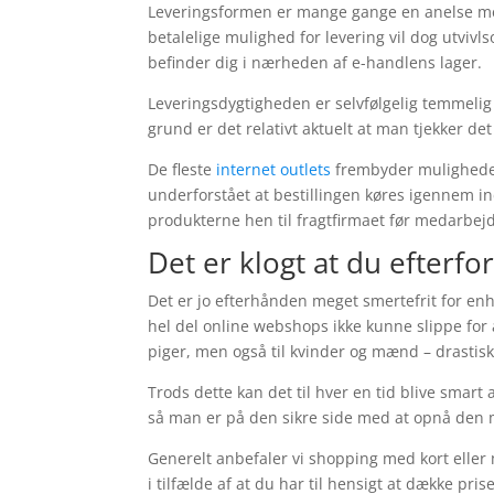
Leveringsformen er mange gange en anelse me
betalelige mulighed for levering vil dog utvivl
befinder dig i nærheden af e-handlens lager.
Leveringsdygtigheden er selvfølgelig temmelig 
grund er det relativt aktuelt at man tjekker de
De fleste
internet outlets
frembyder muligheden
underforstået at bestillingen køres igennem in
produkterne hen til fragtfirmaet før medarbe
Det er klogt at du efterfo
Det er jo efterhånden meget smertefrit for enh
hel del online webshops ikke kunne slippe for 
piger, men også til kvinder og mænd – drastisk
Trods dette kan det til hver en tid blive smart
så man er på den sikre side med at opnå den me
Generelt anbefaler vi shopping med kort eller m
i tilfælde af at du har til hensigt at dække prise