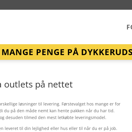
F
R MANGE PENGE PÅ DYKKERUDST
a outlets på nettet
rskellige løsninger til levering. Førstevalget hos mange er for
rdi du på den måde nemt kan hente pakken når du har tid.
 og desuden tilmed den mest letkøbte leveringsmodel.
leveret til din lejlighed eller hus eller til når du er på job.