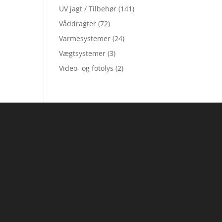
UV jagt / Tilbehør
(141)
Våddragter
(72)
Varmesystemer
(24)
Vægtsystemer
(3)
Video- og fotolys
(2)