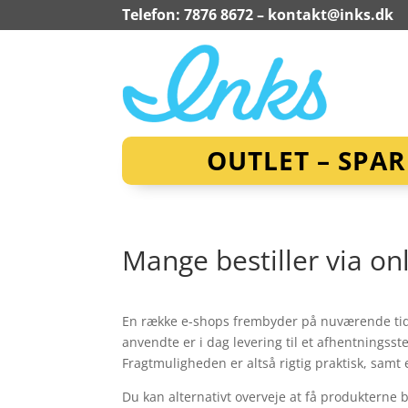
Telefon: 7876 8672 –
kontakt@inks.dk
OUTLET – SPA
Mange bestiller via on
En række e-shops frembyder på nuværende tids
anvendte er i dag levering til et afhentningss
Fragtmuligheden er altså rigtig praktisk, sam
Du kan alternativt overveje at få produkterne br