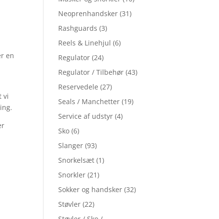
Neoprenhandsker
(31)
Rashguards
(3)
Reels & Linehjul
(6)
er en
Regulator
(24)
Regulator / Tilbehør
(43)
Reservedele
(27)
 vi
Seals / Manchetter
(19)
ing.
Service af udstyr
(4)
er
Sko
(6)
Slanger
(93)
Snorkelsæt
(1)
Snorkler
(21)
Sokker og handsker
(32)
Støvler
(22)
Støvler / Sko /