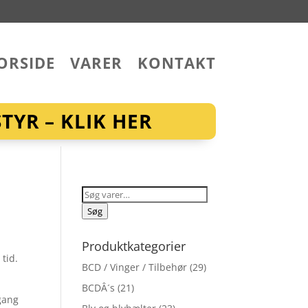
ORSIDE
VARER
KONTAKT
YR – KLIK HER
Søg
efter:
Søg
Produktkategorier
tid.
BCD / Vinger / Tilbehør
(29)
BCDÂ´s
(21)
 gang