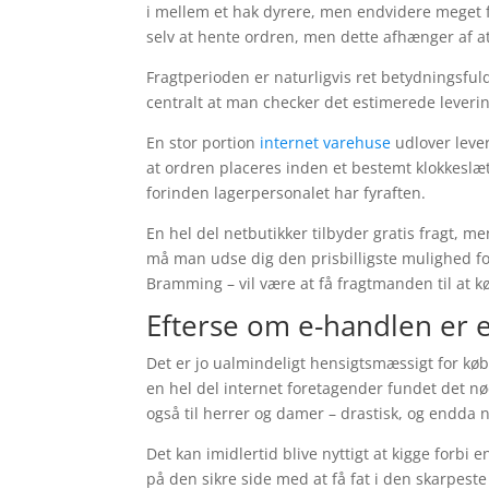
i mellem et hak dyrere, men endvidere meget 
selv at hente ordren, men dette afhænger af a
Fragtperioden er naturligvis ret betydningsful
centralt at man checker det estimerede lever
En stor portion
internet varehuse
udlover leve
at ordren placeres inden et bestemt klokkeslæt
forinden lagerpersonalet har fyraften.
En hel del netbutikker tilbyder gratis fragt, me
må man udse dig den prisbilligste mulighed for
Bramming – vil være at få fragtmanden til at kør
Efterse om e-handlen er
Det er jo ualmindeligt hensigtsmæssigt for køb
en hel del internet foretagender fundet det nø
også til herrer og damer – drastisk, og endda n
Det kan imidlertid blive nyttigt at kigge forbi
på den sikre side med at få fat i den skarpeste 