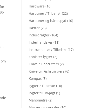
Hardware
(10)
for
Køb
Harpuner / Tilbehør
(22)
Harpuner og håndspyd
(10)
Hætter
(26)
Inderdragter
(164)
Inderhandsker
(11)
alt
Instrumenter / Tilbehør
(17)
Kanister lygter
(2)
n om
Knive / Linecutters
(2)
f
Knive og Fishstringers
(6)
Kompas
(3)
Lygter / Tilbehør
(10)
Lygter til UV-Jagt
(1)
inde
Manometre
(2)
Masker og snorkler
(10)