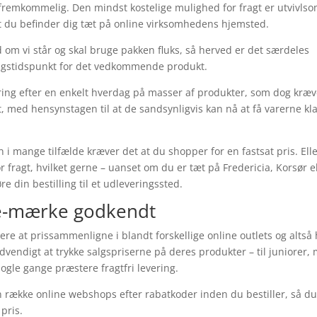
fremkommelig. Den mindst kostelige mulighed for fragt er utvivlso
t du befinder dig tæt på online virksomhedens hjemsted.
d om vi står og skal bruge pakken fluks, så herved er det særdeles
ingstidspunkt for det vedkommende produkt.
ring efter en enkelt hverdag på masser af produkter, som dog kræv
, med hensynstagen til at de sandsynligvis kan nå at få varerne kl
n i mange tilfælde kræver det at du shopper for en fastsat pris. Ell
 fragt, hvilket gerne – uanset om du er tæt på Fredericia, Korsør e
e din bestilling til et udleveringssted.
 e-mærke godkendt
ere at prissammenligne i blandt forskellige online outlets og altså
dvendigt at trykke salgspriserne på deres produkter – til juniorer,
ogle gange præstere fragtfri levering.
 en række online webshops efter rabatkoder inden du bestiller, så du
pris.