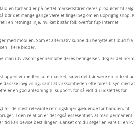
ald en forhandler på nettet markedsfører deres produkter til salg 
v, så bør det mange gange være et fingerpeg om en uoprigtig shop. 
 i en retningslinje, hvilket bistår folk overfor fup internet
linger med mobilen. Som et alternativ kunne du benytte et tilbud fra
isen i flere bidder.
ne man utvivlsomt gennemløbe deres betingelser, dog er det norm
shoppen er medlem af e-mærket, siden det bør være en indikatio
elle danske lovgivning, samt at virksomheden ofte føres tilsyn med a
te er en god anledning til support, for så vidt du udsættes for
agt for de mest relevante retningslinjer gældende for handlen, til
ruger. I den relation er det også essesentielt, at man permanent
er tid kan bevise bestillingen, uanset om du søger en vare til en kv