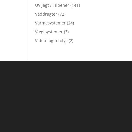
UV jagt / Tilbehør
(141)
Våddragter
(72)
Varmesystemer
(24)
Vægtsystemer
(3)
Video- og fotolys
(2)