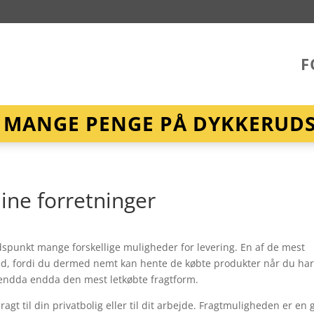
F
R MANGE PENGE PÅ DYKKERUDST
line forretninger
punkt mange forskellige muligheder for levering. En af de mest
ted, fordi du dermed nemt kan hente de købte produkter når du har 
t endda endda den mest letkøbte fragtform.
agt til din privatbolig eller til dit arbejde. Fragtmuligheden er en