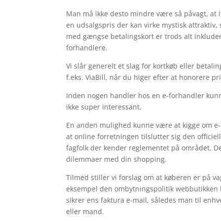
Man må ikke desto mindre være så påvagt, at if
en udsalgspris der kan virke mystisk attrakti
med gængse betalingskort er trods alt inkluderet
forhandlere.
Vi slår generelt et slag for kortkøb eller beta
f.eks. ViaBill, når du higer efter at honorere pr
Inden nogen handler hos en e-forhandler kun
ikke super interessant.
En anden mulighed kunne være at kigge om e-
at online forretningen tilslutter sig den offici
fagfolk der kender reglementet på området. Det
dilemmaer med din shopping.
Tilmed stiller vi forslag om at køberen er på v
eksempel den ombytningspolitik webbutikken b
sikrer ens faktura e-mail, således man til enhv
eller mand.