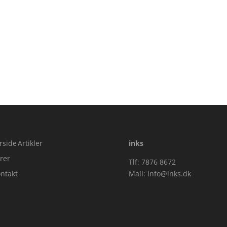
rside
Artikler
inks
rer
Tlf: 7876 8672
ntakt
Mail:
info@inks.dk