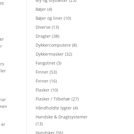
Bly og blybælter
(23)
mt
Bøjer
(4)
Bøjer og liner
(10)
Diverse
(13)
Dragter
(38)
er
Dykkercomputere
(8)
ar
Dykkermasker
(32)
Fangstnet
(3)
ers
ller
Finner
(53)
Finner
(16)
Flasker
(10)
Flasker / Tilbehør
(27)
 har
 men
Håndholdte lygter
(4)
Handske & Dragtsystemer
(13)
 er
Handsker
(56)