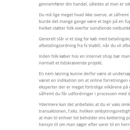
gennemfører din handel, således at man er sik
Du må lige meget hvad ikke overse, at såfremt e
burde det mange gange være et tegn på en fup 
hvilket støtter folk overfor svindlende netbutik
Generelt slår vi et slag for køb med betaling
afbetalingsordning fra fx ViaBill, når du vil a
Inden folk køber hos en internet shop bør man
normalt et tidskrævende projekt.
En nem løsning kunne derfor være at undersøg
været en indikation om at online forretningen 
eksperter der er meget fortrolige vilkårene p
såfremt du får udfordringer i processen med 
Ydermere kan det anbefales at du er vaks omk
transaktionen, f.eks. hvilken ombytningsrett
at man til enhver tid beholder ens kvittering
hensyn til om man søger efter varer til en herr