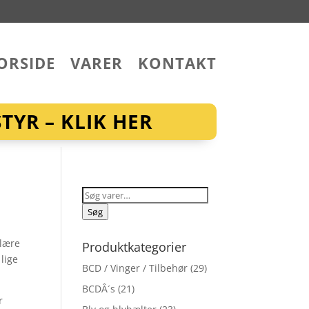
ORSIDE
VARER
KONTAKT
YR – KLIK HER
Søg
efter:
Søg
ulære
Produktkategorier
lige
BCD / Vinger / Tilbehør
(29)
BCDÂ´s
(21)
r