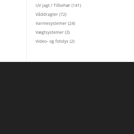
UV jagt / Tilbehør
(141)
Våddragter
(72)
Varmesystemer
(24)
Vægtsystemer
(3)
Video- og fotolys
(2)