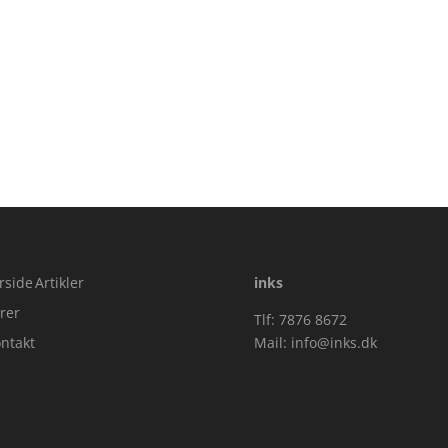
rside
Artikler
inks
rer
Tlf: 7876 8672
ntakt
Mail:
info@inks.dk