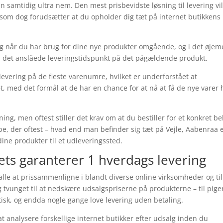
n samtidig ultra nem. Den mest prisbevidste løsning til levering vi
n, som dog forudsætter at du opholder dig tæt på internet butikkens
ig når du har brug for dine nye produkter omgående, og i det øje
å det anslåede leveringstidspunkt på det pågældende produkt.
evering på de fleste varenumre, hvilket er underforstået at
æt, med det formål at de har en chance for at nå at få de nye varer
.
ing, men oftest stiller det krav om at du bestiller for et konkret be
e, der oftest – hvad end man befinder sig tæt på Vejle, Aabenraa e
dine produkter til et udleveringssted.
ets garanterer 1 hverdags levering
 alle at prissammenligne i blandt diverse online virksomheder og til
g tvunget til at nedskære udsalgspriserne på produkterne – til pige
tisk, og endda nogle gange love levering uden betaling.
at analysere forskellige internet butikker efter udsalg inden du