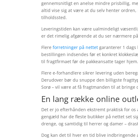
gennemsnitligt en anelse mindre prisbillig, me
altid vise sig at være at du selv henter ordre
tilholdssted.
Leveringstiden kan være ualmindeligt væsentl
er det rimelig afgørende at du ser nærmere p
Flere
forretninger på nettet
garanterer 1 dags l
bestillingen indsendes før et konkret klokkesl
til fragtfirmaet før de pakkeansatte tager hjem
Flere e-forhandlere sikrer levering uden beregn
Derudover bør du snuppe den billigste fragttyp
Sorø – vil være at få fragtmanden til at bringe 
En lang række online outl
Det er jo efterhånden ekstremt praktisk for os
gengæld har de fleste butikker på nettet set si
drenge, og samtidig til herrer og damer – dras
Dog kan det til hver en tid blive indbringende 