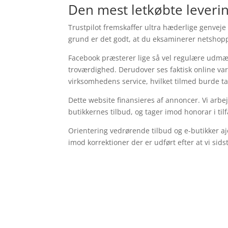
Den mest letkøbte lever
Trustpilot fremskaffer ultra hæderlige genvej
grund er det godt, at du eksaminerer netshop
Facebook præsterer lige så vel regulære udmær
troværdighed. Derudover ses faktisk online var
virksomhedens service, hvilket tilmed burde ta
Dette website finansieres af annoncer. Vi ar
butikkernes tilbud, og tager imod honorar i til
Orientering vedrørende tilbud og e-butikker ajo
imod korrektioner der er udført efter at vi s