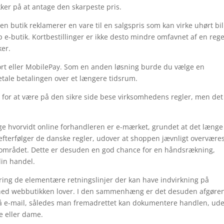
ker på at antage den skarpeste pris.
n butik reklamerer en vare til en salgspris som kan virke uhørt bill
e-butik. Kortbestillinger er ikke desto mindre omfavnet af en rege
ker.
skort eller MobilePay. Som en anden løsning burde du vælge en
fbetale betalingen over et længere tidsrum.
 for at være på den sikre side bese virksomhedens regler, men det
e hvorvidt online forhandleren er e-mærket, grundet at det længe
efterfølger de danske regler, udover at shoppen jævnligt overværes
å området. Dette er desuden en god chance for en håndsrækning,
din handel.
ring de elementære retningslinjer der kan have indvirkning på
ighed webbutikken lover. I den sammenhæng er det desuden afgøre
 på e-mail, således man fremadrettet kan dokumentere handlen, ud
e eller dame.