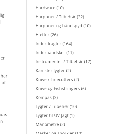
Hardware
(10)
ig,
Harpuner / Tilbehør
(22)
l,
Harpuner og håndspyd
(10)
Hætter
(26)
Inderdragter
(164)
Inderhandsker
(11)
 er
Instrumenter / Tilbehør
(17)
Kanister lygter
(2)
 har
Knive / Linecutters
(2)
 af
Knive og Fishstringers
(6)
Kompas
(3)
Lygter / Tilbehør
(10)
nde,
Lygter til UV-Jagt
(1)
en
Manometre
(2)
Masker og snorkler
(10)