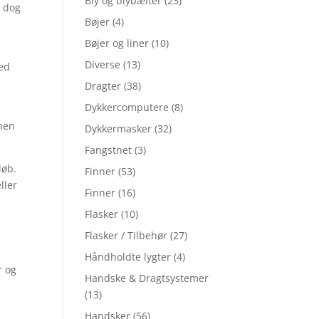
Bly og blybælter
(23)
l dog
Bøjer
(4)
Bøjer og liner
(10)
Diverse
(13)
med
Dragter
(38)
Dykkercomputere
(8)
 hen
Dykkermasker
(32)
Fangstnet
(3)
løb.
Finner
(53)
ller
Finner
(16)
Flasker
(10)
Flasker / Tilbehør
(27)
Håndholdte lygter
(4)
r og
Handske & Dragtsystemer
(13)
Handsker
(56)