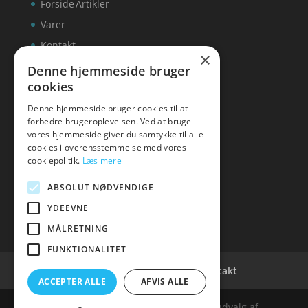
Forside
Artikler
Varer
Kontakt
×
Denne hjemmeside bruger
cookies
Denne hjemmeside bruger cookies til at
inks
forbedre brugeroplevelsen. Ved at bruge
vores hjemmeside giver du samtykke til alle
Tlf: 7876 8672
cookies i overensstemmelse med vores
Mail:
info@inks.dk
cookiepolitik.
Læs mere
ABSOLUT NØDVENDIGE
YDEEVNE
MÅLRETNING
FUNKTIONALITET
Cookie- og privatlivspolitik
Kontakt
ACCEPTER ALLE
AFVIS ALLE
Denne hjemmeside samler et bredt udvalg af