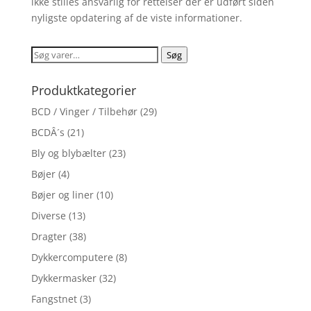
ikke stilles ansvarlig for rettelser der er udført siden
nyligste opdatering af de viste informationer.
Søg
Søg
efter:
Produktkategorier
BCD / Vinger / Tilbehør
(29)
BCDÂ´s
(21)
Bly og blybælter
(23)
Bøjer
(4)
Bøjer og liner
(10)
Diverse
(13)
Dragter
(38)
Dykkercomputere
(8)
Dykkermasker
(32)
Fangstnet
(3)