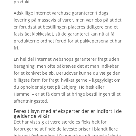
produkt.
Adskillige internet varehuse garanterer 1 dags
levering på massevis af varer, men vær obs på at det
er forudsat at bestillingen placeres tidligere end et
fastslået klokkeslæt, så de garanteret kan nå at få
produkterne ordnet forud for at pakkepersonalet har
fri.
En hel del internet webshops garanterer fragt uden
beregning, men ofte påkræves det at man indkøber
for et konkret beløb. Derudover kunne du vælge den
billigste form for fragt, hvilket gerne – ligegyldigt om
du opholder sig tæt på Esbjerg, Holbæk eller
Hammel – er at få dem til at bringe bestillingen til et
afhentningssted.
Føres tilsyn med af eksperter der er indført i de
gældende vilkår
Det har vist sig at være særdeles fleksibelt for
forbrugerne at finde de laveste priser i blandt flere
internet forhandlere i Danmark og på grund af dette