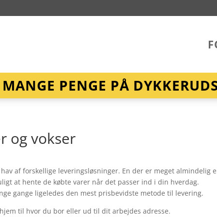
F
R MANGE PENGE PÅ DYKKERUDST
r og vokser
t hav af forskellige leveringsløsninger. En der er meget almindelig e
igt at hente de købte varer når det passer ind i din hverdag.
nge gange ligeledes den mest prisbevidste metode til levering.
jem til hvor du bor eller ud til dit arbejdes adresse.