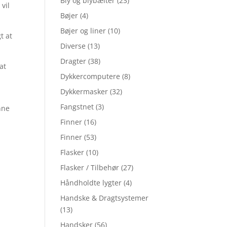
Bly og blybælter
(23)
vil
Bøjer
(4)
Bøjer og liner
(10)
t at
Diverse
(13)
Dragter
(38)
at
Dykkercomputere
(8)
Dykkermasker
(32)
Fangstnet
(3)
nne
Finner
(16)
Finner
(53)
Flasker
(10)
Flasker / Tilbehør
(27)
t
Håndholdte lygter
(4)
Handske & Dragtsystemer
(13)
Handsker
(56)