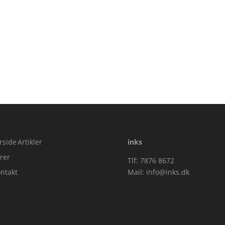
rside
Artikler
inks
rer
Tlf: 7876 8672
ntakt
Mail:
info@inks.dk