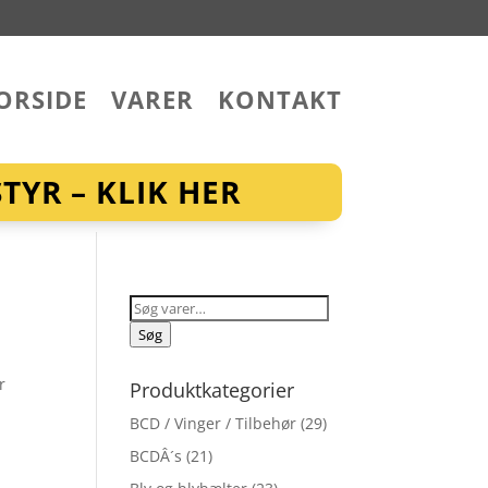
ORSIDE
VARER
KONTAKT
YR – KLIK HER
Søg
efter:
Søg
r
Produktkategorier
BCD / Vinger / Tilbehør
(29)
BCDÂ´s
(21)