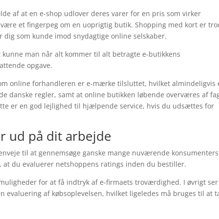
lde af at en e-shop udlover deres varer for en pris som virker
de være et fingerpeg om en uoprigtig butik. Shopping med kort er tr
ger dig som kunde imod snydagtige online selskaber.
t kunne man når alt kommer til alt betragte e-butikkens
fattende opgave.
 online forhandleren er e-mærke tilsluttet, hvilket almindeligvis 
r de danske regler, samt at online butikken løbende overværes af fa
te er en god lejlighed til hjælpende service, hvis du udsættes for
ler ud på dit arbejde
 genveje til at gennemsøge ganske mange nuværende konsumenters
, at du evaluerer netshoppens ratings inden du bestiller.
ligheder for at få indtryk af e-firmaets troværdighed. I øvrigt ser
 evaluering af købsoplevelsen, hvilket ligeledes må bruges til at 