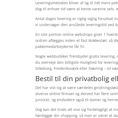
Leveringsmetoden bliver af og til lidt mere pe
dog til enhver tid være at hente varerne selv,
Antal dages levering er rigtig vigtig forudsat 
vi undersøger den anslåede leveringstid ved d
En stor portion online webshops giver 1 hverda
ordren aflægges inden et fast klokkeslæt, så d
pakkemedarbejderne får fri.
Nogle webbutikker frembyder gratis levering, me
du overveje den billigste mulighed for leverin
Silkeborg, Frederiksværk eller Støvring – vil vær
Bestil til din privatbolig e
Det har vist sig at være særdeles gnidningsløs
diverse online firmaer og derved har flere onli
juniorer, og endvidere også til damer og herr
Dog kan det trods alt vise sig fordelagtigt at i
færdiggør din shopping, så man er sikret at ska