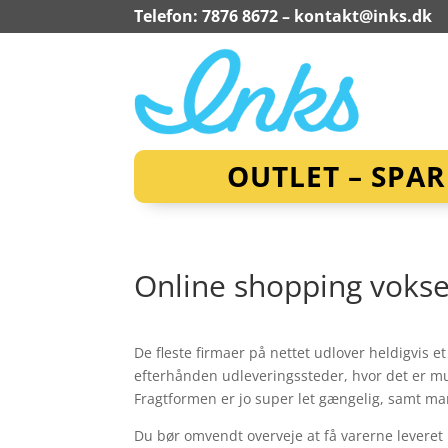
Telefon: 7876 8672 –
kontakt@inks.dk
OUTLET – SPA
Online shopping vokse
De fleste firmaer på nettet udlover heldigvis e
efterhånden udleveringssteder, hvor det er mul
Fragtformen er jo super let gængelig, samt ma
Du bør omvendt overveje at få varerne leveret h