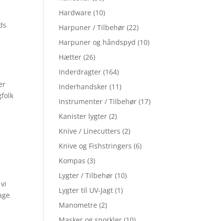
Hardware
(10)
ods
Harpuner / Tilbehør
(22)
Harpuner og håndspyd
(10)
Hætter
(26)
Inderdragter
(164)
er
Inderhandsker
(11)
gfolk
Instrumenter / Tilbehør
(17)
Kanister lygter
(2)
Knive / Linecutters
(2)
Knive og Fishstringers
(6)
Kompas
(3)
Lygter / Tilbehør
(10)
 vi
Lygter til UV-Jagt
(1)
tage
Manometre
(2)
Masker og snorkler
(10)