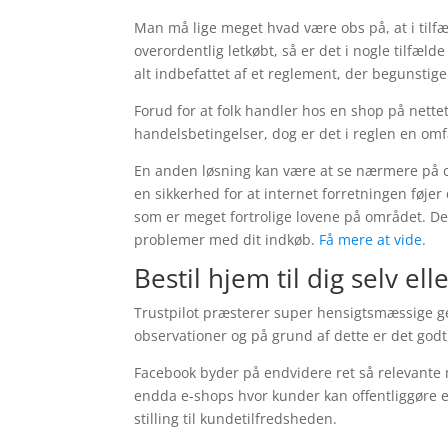
Man må lige meget hvad være obs på, at i tilfæ
overordentlig letkøbt, så er det i nogle tilfæl
alt indbefattet af et reglement, der begunsti
Forud for at folk handler hos en shop på nette
handelsbetingelser, dog er det i reglen en om
En anden løsning kan være at se nærmere på om
en sikkerhed for at internet forretningen føje
som er meget fortrolige lovene på området. Det
problemer med dit indkøb.
Få mere at vide
.
Bestil hjem til dig selv el
Trustpilot præsterer super hensigtsmæssige
observationer og på grund af dette er det godt
Facebook byder på endvidere ret så relevante mu
endda e-shops hvor kunder kan offentliggøre en
stilling til kundetilfredsheden.