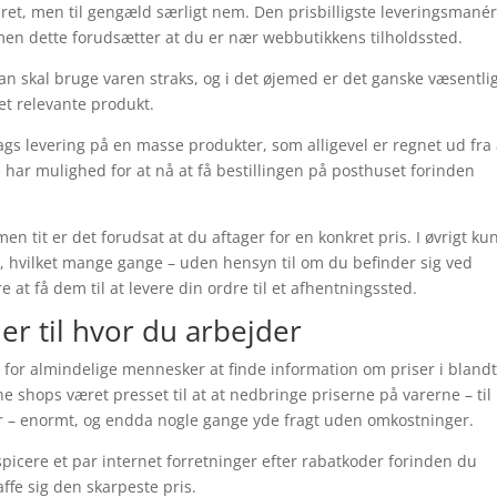
bret, men til gengæld særligt nem. Den prisbilligste leveringsmanér 
 men dette forudsætter at du er nær webbutikkens tilholdssted.
man skal bruge varen straks, og i det øjemed er det ganske væsentlig
et relevante produkt.
gs levering på en masse produkter, som alligevel er regnet ud fra 
e har mulighed for at nå at få bestillingen på posthuset forinden
n tit er det forudsat at du aftager for en konkret pris. I øvrigt ku
g, hvilket mange gange – uden hensyn til om du befinder sig ved
e at få dem til at levere din ordre til et afhentningssted.
ller til hvor du arbejder
t for almindelige mennesker at finde information om priser i bland
ne shops været presset til at at nedbringe priserne på varerne – til
er – enormt, og endda nogle gange yde fragt uden omkostninger.
nspicere et par internet forretninger efter rabatkoder forinden du
ffe sig den skarpeste pris.