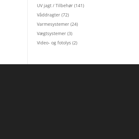
UV jagt / Tilbehør
(141)
Våddragter
(72)
Varmesystemer
(24)
Vægtsystemer
(3)
Video- og fotolys
(2)