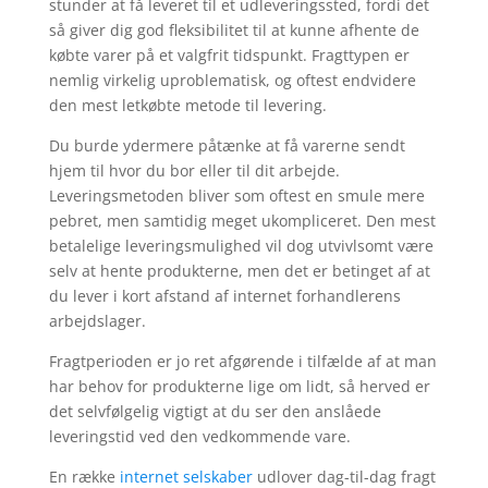
stunder at få leveret til et udleveringssted, fordi det
så giver dig god fleksibilitet til at kunne afhente de
købte varer på et valgfrit tidspunkt. Fragttypen er
nemlig virkelig uproblematisk, og oftest endvidere
den mest letkøbte metode til levering.
Du burde ydermere påtænke at få varerne sendt
hjem til hvor du bor eller til dit arbejde.
Leveringsmetoden bliver som oftest en smule mere
pebret, men samtidig meget ukompliceret. Den mest
betalelige leveringsmulighed vil dog utvivlsomt være
selv at hente produkterne, men det er betinget af at
du lever i kort afstand af internet forhandlerens
arbejdslager.
Fragtperioden er jo ret afgørende i tilfælde af at man
har behov for produkterne lige om lidt, så herved er
det selvfølgelig vigtigt at du ser den anslåede
leveringstid ved den vedkommende vare.
En række
internet selskaber
udlover dag-til-dag fragt