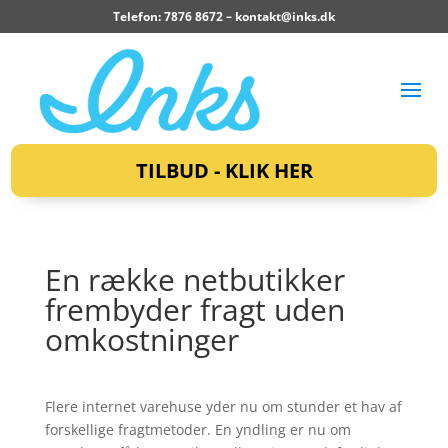
Telefon: 7876 8672 –
kontakt@inks.dk
TILBUD - KLIK HER
En række netbutikker
frembyder fragt uden
omkostninger
Flere internet varehuse yder nu om stunder et hav af
forskellige fragtmetoder. En yndling er nu om