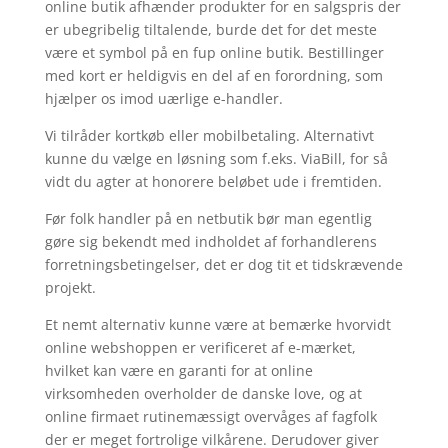
online butik afhænder produkter for en salgspris der
er ubegribelig tiltalende, burde det for det meste
være et symbol på en fup online butik. Bestillinger
med kort er heldigvis en del af en forordning, som
hjælper os imod uærlige e-handler.
Vi tilråder kortkøb eller mobilbetaling. Alternativt
kunne du vælge en løsning som f.eks. ViaBill, for så
vidt du agter at honorere beløbet ude i fremtiden.
Før folk handler på en netbutik bør man egentlig
gøre sig bekendt med indholdet af forhandlerens
forretningsbetingelser, det er dog tit et tidskrævende
projekt.
Et nemt alternativ kunne være at bemærke hvorvidt
online webshoppen er verificeret af e-mærket,
hvilket kan være en garanti for at online
virksomheden overholder de danske love, og at
online firmaet rutinemæssigt overvåges af fagfolk
der er meget fortrolige vilkårene. Derudover giver