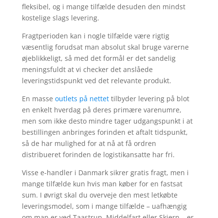
fleksibel, og i mange tilfælde desuden den mindst
kostelige slags levering.
Fragtperioden kan i nogle tilfælde være rigtig
væsentlig forudsat man absolut skal bruge varerne
øjeblikkeligt, så med det formål er det sandelig
meningsfuldt at vi checker det anslåede
leveringstidspunkt ved det relevante produkt.
En masse
outlets på nettet
tilbyder levering på blot
en enkelt hverdag på deres primære varenumre,
men som ikke desto mindre tager udgangspunkt i at
bestillingen anbringes forinden et aftalt tidspunkt,
så de har mulighed for at nå at få ordren
distribueret forinden de logistikansatte har fri.
Visse e-handler i Danmark sikrer gratis fragt, men i
mange tilfælde kun hvis man køber for en fastsat
sum. I øvrigt skal du overveje den mest letkøbte
leveringsmodel, som i mange tilfælde – uafhængig
om man er ved Taastrup, Middelfart eller Skjern – er