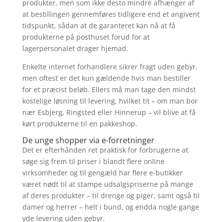
produkter, men som ikke desto mindre afhænger af
at bestillingen gennemføres tidligere end et angivent
tidspunkt, sådan at de garanteret kan nå at få
produkterne på posthuset forud for at
lagerpersonalet drager hjemad.
Enkelte internet forhandlere sikrer fragt uden gebyr,
men oftest er det kun gældende hvis man bestiller
for et præcist beløb. Ellers må man tage den mindst
kostelige løsning til levering, hvilket tit – om man bor
nær Esbjerg, Ringsted eller Hinnerup – vil blive at få
kørt produkterne til en pakkeshop.
De unge shopper via e-forretninger
Det er efterhånden ret praktisk for forbrugerne at
søge sig frem til priser i blandt flere online
virksomheder og til gengæld har flere e-butikker
været nødt til at stampe udsalgspriserne på mange
af deres produkter – til drenge og piger, samt også til
damer og herrer – helt i bund, og endda nogle gange
yde levering uden gebyr.