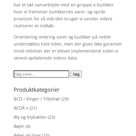
har et tæt samarbejde med en gruppe e-butikker
hvor vi fremviser butikkernes varer, og opnår
provision for så vidt den bruger vi sender videre
realiserer et indkøb.
Orientering omkring varer og butikker på nettet
understøttes hele tiden, men der gives ikke garantier
imod rettelser der er blevet implementeret siden vi
senest opdaterede sidens data.
Søg
Søg
efter:
Produktkategorier
BCD / Vinger / Tilbehør
(29)
BCDÂ´s
(21)
Bly og blybælter
(23)
Bøjer
(4)
Bøjer og liner
(10)