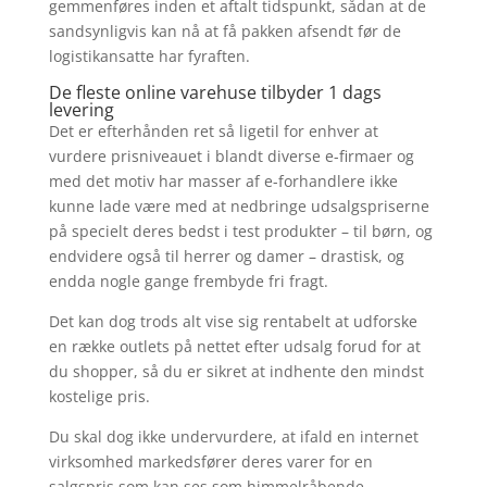
gemmenføres inden et aftalt tidspunkt, sådan at de
sandsynligvis kan nå at få pakken afsendt før de
logistikansatte har fyraften.
De fleste online varehuse tilbyder 1 dags
levering
Det er efterhånden ret så ligetil for enhver at
vurdere prisniveauet i blandt diverse e-firmaer og
med det motiv har masser af e-forhandlere ikke
kunne lade være med at nedbringe udsalgspriserne
på specielt deres bedst i test produkter – til børn, og
endvidere også til herrer og damer – drastisk, og
endda nogle gange frembyde fri fragt.
Det kan dog trods alt vise sig rentabelt at udforske
en række outlets på nettet efter udsalg forud for at
du shopper, så du er sikret at indhente den mindst
kostelige pris.
Du skal dog ikke undervurdere, at ifald en internet
virksomhed markedsfører deres varer for en
salgspris som kan ses som himmelråbende