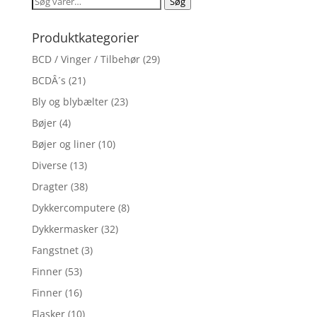
Søg
Søg
efter:
Produktkategorier
BCD / Vinger / Tilbehør
(29)
BCDÂ´s
(21)
Bly og blybælter
(23)
Bøjer
(4)
Bøjer og liner
(10)
Diverse
(13)
Dragter
(38)
Dykkercomputere
(8)
Dykkermasker
(32)
Fangstnet
(3)
Finner
(53)
Finner
(16)
Flasker
(10)