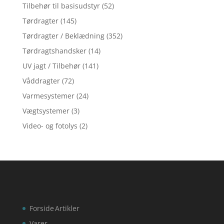
Tilbehør til basisudstyr
(52)
Tørdragter
(145)
Tørdragter / Beklædning
(352)
Tørdragtshandsker
(14)
UV jagt / Tilbehør
(141)
Våddragter
(72)
Varmesystemer
(24)
Vægtsystemer
(3)
Video- og fotolys
(2)
Forside
Artikler
Varer