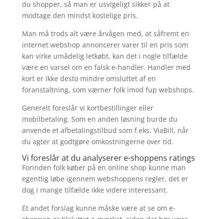
du shopper, så man er usvigeligt sikker på at
modtage den mindst kostelige pris.
Man må trods alt være årvågen med, at såfremt en
internet webshop annoncerer varer til en pris som
kan virke umådelig letkøbt, kan det i nogle tilfælde
være en varsel om en falsk e-handler. Handler med
kort er ikke desto mindre omsluttet af en
foranstaltning, som værner folk imod fup webshops.
Generelt foreslår vi kortbestillinger eller
mobilbetaling. Som en anden løsning burde du
anvende et afbetalingstilbud som f.eks. ViaBill, når
du agter at godtgøre omkostningerne over tid.
Vi foreslår at du analyserer e-shoppens ratings
Forinden folk køber på en online shop kunne man
egentlig løbe igennem webshoppens regler, det er
dog i mange tilfælde ikke videre interessant.
Et andet forslag kunne måske være at se om e-