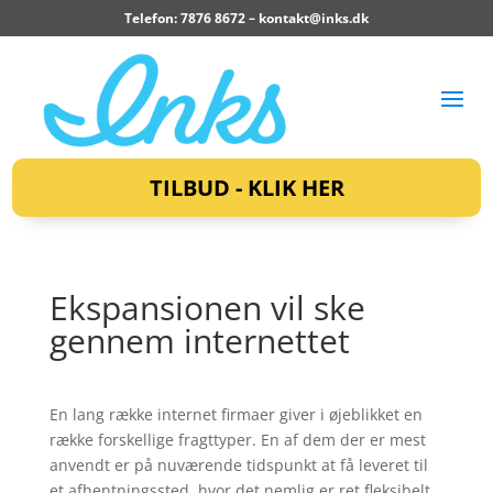
Telefon: 7876 8672 –
kontakt@inks.dk
TILBUD - KLIK HER
Ekspansionen vil ske
gennem internettet
En lang række internet firmaer giver i øjeblikket en
række forskellige fragttyper. En af dem der er mest
anvendt er på nuværende tidspunkt at få leveret til
et afhentningssted, hvor det nemlig er ret fleksibelt