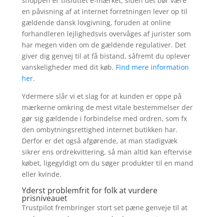
shoppen er tilsluttet e-mærket, siden det bør være
en påvisning af at internet forretningen lever op til
gældende dansk lovgivning, foruden at online
forhandleren lejlighedsvis overvåges af jurister som
har megen viden om de gældende regulativer. Det
giver dig genvej til at få bistand, såfremt du oplever
vanskeligheder med dit køb.
Find mere information
her
.
Ydermere slår vi et slag for at kunden er oppe på
mærkerne omkring de mest vitale bestemmelser der
gør sig gældende i forbindelse med ordren, som fx
den ombytningsrettighed internet butikken har.
Derfor er det også afgørende, at man stadigvæk
sikrer ens ordrekvittering, så man altid kan eftervise
købet, ligegyldigt om du søger produkter til en mand
eller kvinde.
Yderst problemfrit for folk at vurdere
prisniveauet
Trustpilot frembringer stort set pæne genveje til at