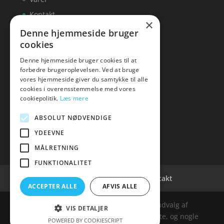
Kontakt
×
Denne hjemmeside bruger
cookies
Denne hjemmeside bruger cookies til at
inks
forbedre brugeroplevelsen. Ved at bruge
vores hjemmeside giver du samtykke til alle
Tlf: 7876 8672
cookies i overensstemmelse med vores
Mail:
info@inks.dk
cookiepolitik.
Læs mere
ABSOLUT NØDVENDIGE
YDEEVNE
MÅLRETNING
FUNKTIONALITET
Cookie- og privatlivspolitik
Kontakt
ACCEPTER ALLE
AFVIS ALLE
Denne hjemmeside samler et bredt udvalg af
VIS DETALJER
spændende varer. Siden er et affiiliatesite, og nogle
POWERED BY COOKIESCRIPT