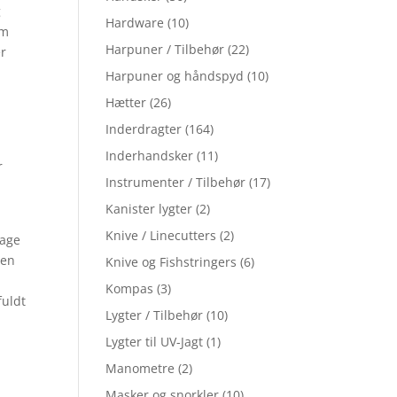
g
Hardware
(10)
om
Harpuner / Tilbehør
(22)
er
Harpuner og håndspyd
(10)
Hætter
(26)
Inderdragter
(164)
Inderhandsker
(11)
r
Instrumenter / Tilbehør
(17)
Kanister lygter
(2)
Knive / Linecutters
(2)
rage
 en
Knive og Fishstringers
(6)
Kompas
(3)
fuldt
Lygter / Tilbehør
(10)
Lygter til UV-Jagt
(1)
Manometre
(2)
Masker og snorkler
(10)