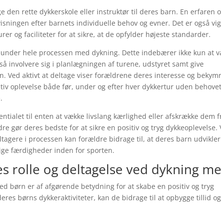
lge den rette dykkerskole eller instruktør til deres barn. En erfaren 
isningen efter barnets individuelle behov og evner. Det er også vig
r og faciliteter for at sikre, at de opfylder højeste standarder.
e under hele processen med dykning. Dette indebærer ikke kun at 
så involvere sig i planlægningen af turene, udstyret samt give
rn. Ved aktivt at deltage viser forældrene deres interesse og bekym
sitiv oplevelse både før, under og efter hver dykkertur uden behovet
.
ntialet til enten at vække livslang kærlighed eller afskrække dem f
dre gør deres bedste for at sikre en positiv og tryg dykkeoplevelse.
ltagere i processen kan forældre bidrage til, at deres barn udvikler
tige færdigheder inden for sporten.
nes rolle og deltagelse ved dykning m
d børn er af afgørende betydning for at skabe en positiv og tryg
eres børns dykkeraktiviteter, kan de bidrage til at opbygge tillid o