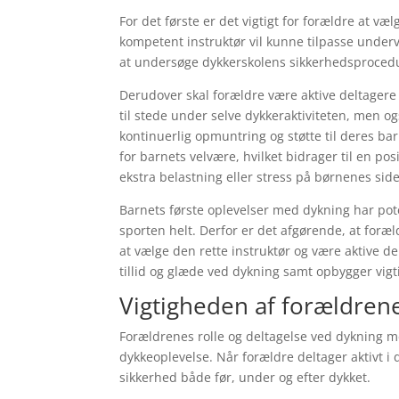
For det første er det vigtigt for forældre at væ
kompetent instruktør vil kunne tilpasse underv
at undersøge dykkerskolens sikkerhedsprocedure
Derudover skal forældre være aktive deltager
til stede under selve dykkeraktiviteten, men og
kontinuerlig opmuntring og støtte til deres ba
for barnets velvære, hvilket bidrager til en po
ekstra belastning eller stress på børnenes side
Barnets første oplevelser med dykning har pote
sporten helt. Derfor er det afgørende, at foræl
at vælge den rette instruktør og være aktive de
tillid og glæde ved dykning samt opbygger vig
Vigtigheden af ​​forældre
Forældrenes rolle og deltagelse ved dykning me
dykkeoplevelse. Når forældre deltager aktivt i d
sikkerhed både før, under og efter dykket.