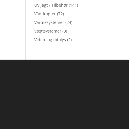
UV jagt / Tilbehør
(141)
Våddragter
(72)
Varmesystemer
(24)
Vægtsystemer
(3)
Video- og fotolys
(2)