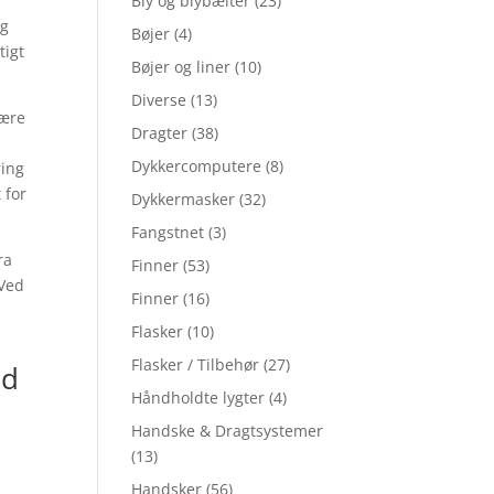
Bly og blybælter
(23)
og
Bøjer
(4)
tigt
Bøjer og liner
(10)
Diverse
(13)
være
Dragter
(38)
Dykkercomputere
(8)
ring
 for
Dykkermasker
(32)
Fangstnet
(3)
ra
Finner
(53)
 Ved
Finner
(16)
Flasker
(10)
Flasker / Tilbehør
(27)
ed
Håndholdte lygter
(4)
Handske & Dragtsystemer
g
(13)
Handsker
(56)