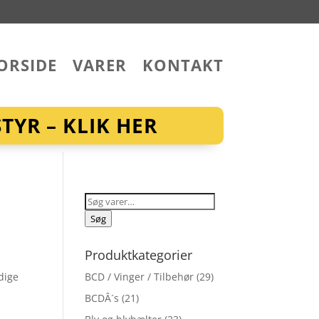
ORSIDE
VARER
KONTAKT
YR – KLIK HER
Søg
efter:
Søg
Produktkategorier
idige
BCD / Vinger / Tilbehør
(29)
BCDÂ´s
(21)