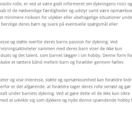
ositiv rolle, er ved at være godt informeret om dykningens risici o
dskab til de nødvendige færdigheder og udstyr samt være opmærks
at minimere risikoen for ulykker eller ubehagelige situationer und
t berolige deres børn og svare på eventuelle spørgsmål eller
eresse og støtte overfor deres barns passion for dykning. Ved
ervisningsaktiviteter sammen med deres barn viser de ikke kun
sats og det talent, som barnet lægger i sin hobby. Denne form fo
t skabe et tættere bånd mellem barn og forælder gennem fælles
viteter og vise interesse, støtte og opmærksomhed kan forældre bid
Derfor er det afgørende, at forældre tager deres rolle seriøst og gør
ntalt under barnets dykning. Ved at gøre dette vil de ikke kun sikre
med at udvikle sig som dykkere og nyde denne spændende hobby 