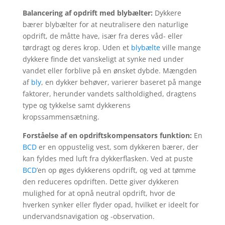
Balancering af opdrift med blybælter:
Dykkere
bærer blybælter for at neutralisere den naturlige
opdrift, de måtte have, især fra deres våd- eller
tørdragt og deres krop. Uden et
blybælte
ville mange
dykkere finde det vanskeligt at synke ned under
vandet eller forblive på en ønsket dybde. Mængden
af
bly
, en dykker behøver, varierer baseret på mange
faktorer, herunder vandets saltholdighed, dragtens
type og tykkelse samt dykkerens
kropssammensætning.
Forståelse af en opdriftskompensators funktion:
En
BCD
er en oppustelig vest, som dykkeren bærer, der
kan fyldes med luft fra dykkerflasken. Ved at puste
BCD
’en op øges dykkerens opdrift, og ved at tømme
den reduceres opdriften. Dette giver dykkeren
mulighed for at opnå neutral opdrift, hvor de
hverken synker eller flyder opad, hvilket er ideelt for
undervandsnavigation og -observation.