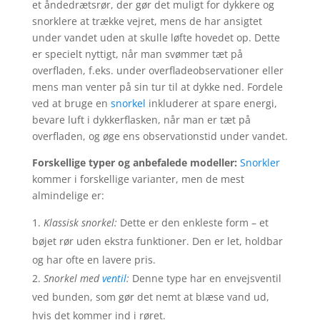
et åndedrætsrør, der gør det muligt for dykkere og
snorklere at trække vejret, mens de har ansigtet
under vandet uden at skulle løfte hovedet op. Dette
er specielt nyttigt, når man svømmer tæt på
overfladen, f.eks. under overfladeobservationer eller
mens man venter på sin tur til at dykke ned. Fordele
ved at bruge en
snorkel
inkluderer at spare energi,
bevare luft i dykkerflasken, når man er tæt på
overfladen, og øge ens observationstid under vandet.
Forskellige typer og anbefalede modeller:
Snorkler
kommer i forskellige varianter, men de mest
almindelige er:
Klassisk snorkel:
Dette er den enkleste form – et
bøjet rør uden ekstra funktioner. Den er let, holdbar
og har ofte en lavere pris.
Snorkel med
ventil
:
Denne type har en envejsventil
ved bunden, som gør det nemt at blæse vand ud,
hvis det kommer ind i røret.