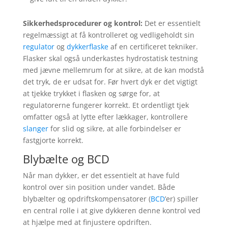
Sikkerhedsprocedurer og kontrol:
Det er essentielt
regelmæssigt at få kontrolleret og vedligeholdt sin
regulator
og
dykkerflaske
af en certificeret tekniker.
Flasker skal også underkastes hydrostatisk testning
med jævne mellemrum for at sikre, at de kan modstå
det tryk, de er udsat for. Før hvert dyk er det vigtigt
at tjekke trykket i flasken og sørge for, at
regulatorerne fungerer korrekt. Et ordentligt tjek
omfatter også at lytte efter lækkager, kontrollere
slanger
for slid og sikre, at alle forbindelser er
fastgjorte korrekt.
Blybælte og BCD
Når man dykker, er det essentielt at have fuld
kontrol over sin position under vandet. Både
blybælter og opdriftskompensatorer (
BCD
’er) spiller
en central rolle i at give dykkeren denne kontrol ved
at hjælpe med at finjustere opdriften.