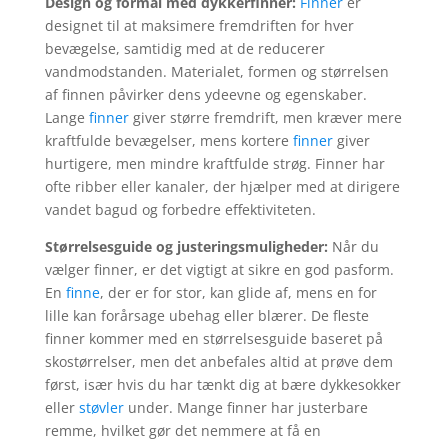
Design og formål med dykkerfinner:
Finner
er
designet til at maksimere fremdriften for hver
bevægelse, samtidig med at de reducerer
vandmodstanden. Materialet, formen og størrelsen
af finnen påvirker dens ydeevne og egenskaber.
Lange
finner
giver større fremdrift, men kræver mere
kraftfulde bevægelser, mens kortere
finner
giver
hurtigere, men mindre kraftfulde strøg. Finner har
ofte ribber eller kanaler, der hjælper med at dirigere
vandet bagud og forbedre effektiviteten.
Størrelsesguide og justeringsmuligheder:
Når du
vælger finner, er det vigtigt at sikre en god pasform.
En
finne
, der er for stor, kan glide af, mens en for
lille kan forårsage ubehag eller blærer. De fleste
finner kommer med en størrelsesguide baseret på
skostørrelser, men det anbefales altid at prøve dem
først, især hvis du har tænkt dig at bære dykkesokker
eller
støvler
under. Mange finner har justerbare
remme, hvilket gør det nemmere at få en