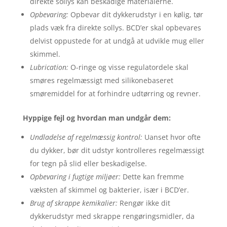
direkte sollys kan beskadige materialerne.
Opbevaring:
Opbevar dit dykkerudstyr i en kølig, tør
plads væk fra direkte sollys. BCD’er skal opbevares
delvist oppustede for at undgå at udvikle mug eller
skimmel.
Lubrication:
O-ringe og visse regulatordele skal
smøres regelmæssigt med silikonebaseret
smøremiddel for at forhindre udtørring og revner.
Hyppige fejl og hvordan man undgår dem:
Undladelse af regelmæssig kontrol:
Uanset hvor ofte
du dykker, bør dit udstyr kontrolleres regelmæssigt
for tegn på slid eller beskadigelse.
Opbevaring i fugtige miljøer:
Dette kan fremme
væksten af skimmel og bakterier, især i BCD’er.
Brug af skrappe kemikalier:
Rengør ikke dit
dykkerudstyr med skrappe rengøringsmidler, da