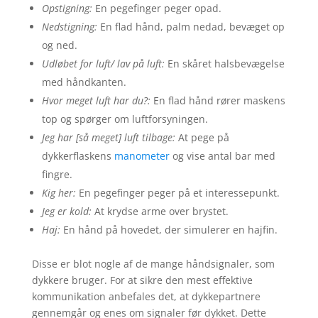
Opstigning:
En pegefinger peger opad.
Nedstigning:
En flad hånd, palm nedad, bevæget op
og ned.
Udløbet for luft/ lav på luft:
En skåret halsbevægelse
med håndkanten.
Hvor meget luft har du?:
En flad hånd rører maskens
top og spørger om luftforsyningen.
Jeg har [så meget] luft tilbage:
At pege på
dykkerflaskens
manometer
og vise antal bar med
fingre.
Kig her:
En pegefinger peger på et interessepunkt.
Jeg er kold:
At krydse arme over brystet.
Haj:
En hånd på hovedet, der simulerer en hajfin.
Disse er blot nogle af de mange håndsignaler, som
dykkere bruger. For at sikre den mest effektive
kommunikation anbefales det, at dykkepartnere
gennemgår og enes om signaler før dykket. Dette