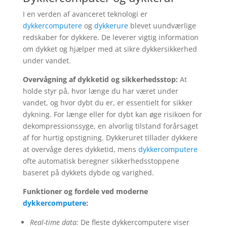
I en verden af avanceret teknologi er
dykkercomputere
og
dykkerure
blevet uundværlige
redskaber for dykkere. De leverer vigtig information
om dykket og hjælper med at sikre dykkersikkerhed
under vandet.
Overvågning af dykketid og sikkerhedsstop:
At
holde styr på, hvor længe du har været under
vandet, og hvor dybt du er, er essentielt for sikker
dykning. For længe eller for dybt kan øge risikoen for
dekompressionssyge, en alvorlig tilstand forårsaget
af for hurtig opstigning. Dykkeruret tillader dykkere
at overvåge deres dykketid, mens
dykkercomputere
ofte automatisk beregner sikkerhedsstoppene
baseret på dykkets dybde og varighed.
Funktioner og fordele ved moderne
dykkercomputere
:
Real-time data:
De fleste dykkercomputere viser