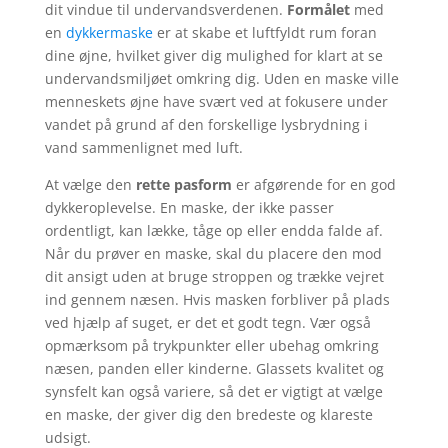
dit vindue til undervandsverdenen.
Formålet
med
en
dykkermaske
er at skabe et luftfyldt rum foran
dine øjne, hvilket giver dig mulighed for klart at se
undervandsmiljøet omkring dig. Uden en maske ville
menneskets øjne have svært ved at fokusere under
vandet på grund af den forskellige lysbrydning i
vand sammenlignet med luft.
At vælge den
rette pasform
er afgørende for en god
dykkeroplevelse. En maske, der ikke passer
ordentligt, kan lække, tåge op eller endda falde af.
Når du prøver en maske, skal du placere den mod
dit ansigt uden at bruge stroppen og trække vejret
ind gennem næsen. Hvis masken forbliver på plads
ved hjælp af suget, er det et godt tegn. Vær også
opmærksom på trykpunkter eller ubehag omkring
næsen, panden eller kinderne. Glassets kvalitet og
synsfelt kan også variere, så det er vigtigt at vælge
en maske, der giver dig den bredeste og klareste
udsigt.