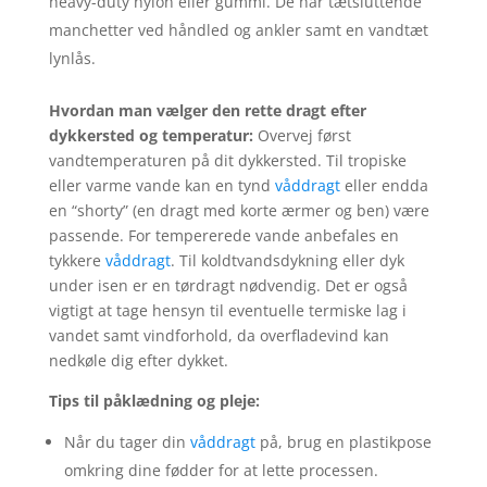
heavy-duty nylon eller gummi. De har tætsluttende
manchetter ved håndled og ankler samt en vandtæt
lynlås.
Hvordan man vælger den rette dragt efter
dykkersted og temperatur:
Overvej først
vandtemperaturen på dit dykkersted. Til tropiske
eller varme vande kan en tynd
våddragt
eller endda
en “shorty” (en dragt med korte ærmer og ben) være
passende. For tempererede vande anbefales en
tykkere
våddragt
. Til koldtvandsdykning eller dyk
under isen er en tørdragt nødvendig. Det er også
vigtigt at tage hensyn til eventuelle termiske lag i
vandet samt vindforhold, da overfladevind kan
nedkøle dig efter dykket.
Tips til påklædning og pleje:
Når du tager din
våddragt
på, brug en plastikpose
omkring dine fødder for at lette processen.