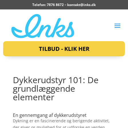
Telefon: 7876 8672 –
kontakt@inks.dk
TILBUD - KLIK HER
Dykkerudstyr 101: De
grundlæggende
elementer
En gennemgang af dykkerudstyret
Dykning er en fascinerende og berigende aktivitet,
der giver os mulighed for at udforske en verden