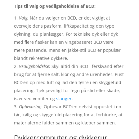
Tips til valg og vedligeholdelse af BCD:
Valg:
Når du vælger en BCD, er det vigtigt at
overveje dens pasform, liftkapacitet og den type
dykning, du planlægger. For tekniske dyk eller dyk
med flere flasker kan en vingebaseret BCD være
mere passende, mens en jakke-stil BCD er populær
blandt rekreative dykkere.
Vedligeholdelse:
Skyl altid din BCD i ferskvand efter
brug for at fjerne salt, klor og andre urenheder. Pust
BCD’en op med luft og lad den tørre i en skyggefuld
placering. Tjek jævnligt for tegn på slid eller skade,
især ved ventiler og
slanger
.
Opbevaring:
Opbevar BCD’en delvist oppustet i en
tør, kølig og skyggefuld placering for at forhindre, at
materialerne falder sammen og klæber sammen.
Dykkercomputer og dykkerur