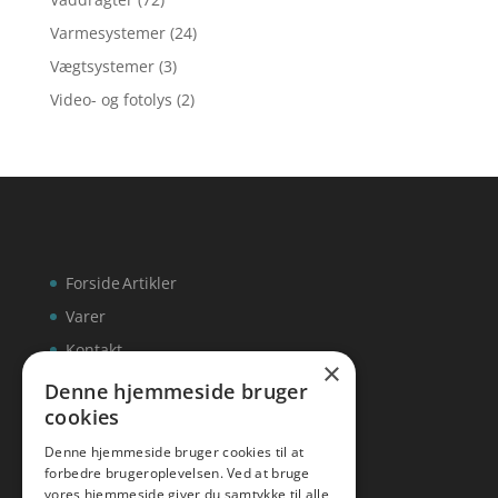
Varmesystemer
(24)
Vægtsystemer
(3)
Video- og fotolys
(2)
Forside
Artikler
Varer
Kontakt
×
Denne hjemmeside bruger
cookies
Denne hjemmeside bruger cookies til at
inks
forbedre brugeroplevelsen. Ved at bruge
vores hjemmeside giver du samtykke til alle