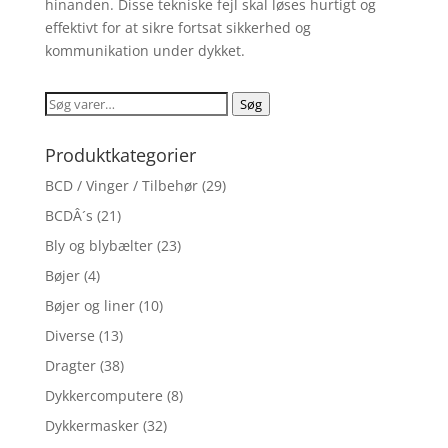
hinanden. Disse tekniske fejl skal løses hurtigt og
effektivt for at sikre fortsat sikkerhed og
kommunikation under dykket.
Søg
Søg
efter:
Produktkategorier
BCD / Vinger / Tilbehør
(29)
BCDÂ´s
(21)
Bly og blybælter
(23)
Bøjer
(4)
Bøjer og liner
(10)
Diverse
(13)
Dragter
(38)
Dykkercomputere
(8)
Dykkermasker
(32)