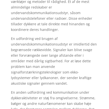
værktøjer og metoder til rådighed. Et af de mest
almindelige redskaber er
undervandskommunikationsudstyr, såsom
undervandstelefoner eller radioer. Disse enheder
tillader dykkere at tale direkte med hinanden og
koordinere deres handlinger.
En udfordring ved brugen af ​​
undervandskommunikationsudstyr er imidlertid den
begrænsede rækkevidde. Signaler kan blive svage
eller forvrængede over lange afstande eller i
områder med dårlig sigtbarhed. For at løse dette
problem kan man anvende
signalforstærkningsteknologier som ekko-
lydsystemer eller lydkanoner, der sender kraftige
akustiske signaler gennem vandet.
En anden udfordring ved kommunikation under
dykkeraktiviteter er støj fra omgivelserne. Strømme,
bølger og andre naturfænomener kan skabe høje