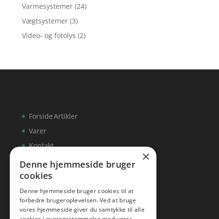
Varmesystemer
(24)
Vægtsystemer
(3)
Video- og fotolys
(2)
Forside
Artikler
Varer
Kontakt
×
Denne hjemmeside bruger
cookies
Denne hjemmeside bruger cookies til at
inks
forbedre brugeroplevelsen. Ved at bruge
vores hjemmeside giver du samtykke til alle
Tlf: 7876 8672
cookies i overensstemmelse med vores