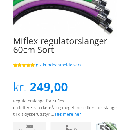
Miflex regulatorslanger
60cm Sort
(
52
kundeanmeldelser)
Bedømt
41
som
5
ud
af 5
kr.
249,00
baseret på
kundebedøm
melser
Regulatorslange fra Miflex.
en lettere, stærkereÂ og meget mere fleksibel slange
til dit dykkerudstyr …
læs mere her