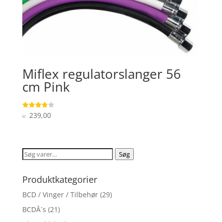
Miflex regulatorslanger 56
cm Pink
239,00
Vurderet
kr.
3.9
ud af 5
Søg
Søg
efter:
Produktkategorier
BCD / Vinger / Tilbehør
(29)
BCDÂ´s
(21)