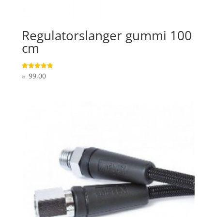
Regulatorslanger gummi 100
cm
99,00
Vurderet
kr.
4.9
ud af 5