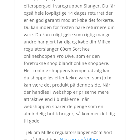
efterspørgsel i varegruppen Slanger. Du får
også hele lovpligtige 14 dages returret der
er en god garanti mod at købe det forkerte.
Du kan inden for fristen bare returnere din
vare. Du kan roligt gøre som rigtig mange
andre har gjort før dig og købe din Miflex
regulatorslanger 60cm Sort hos
onlineshoppen Pro Dive, som er den
foretrukne shop blandt online shoppere.
Her i online shoppens kæmpe udvalg kan
du shoppe løs efter lækre varer, som jo fx
kan være det produkt på denne side. Når
der handles i webshop er priserne mere
attraktive end i butikkerne- når
webshoppen sparer de penge som en
almindelig butik bruger, så kommer det dig
til gode.
Tjek om Miflex regulatorslanger 60cm Sort
er på tilbud her:
Alle varer på tilbud
.