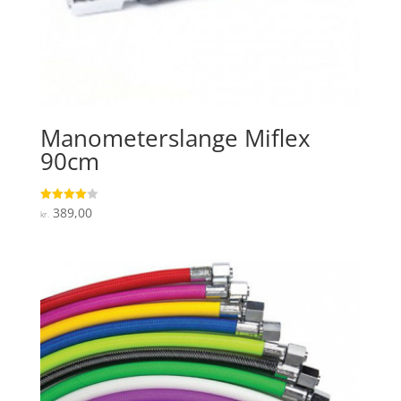
Manometerslange Miflex
90cm
389,00
Vurderet
kr.
4
ud af 5