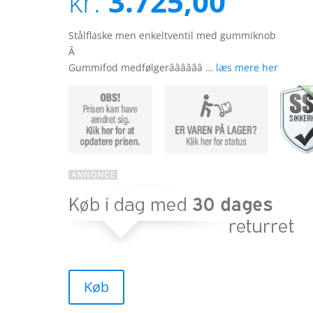
kr.
3.725,00
på
kundebedø
mmelser
Stålflaske men enkeltventil med gummiknob
Â
Gummifod medfølgerââââââ …
læs mere her
Køb