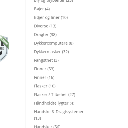
Bly og blybælter
(23)
Bøjer
(4)
Bøjer og liner
(10)
Diverse
(13)
Dragter
(38)
Dykkercomputere
(8)
Dykkermasker
(32)
Fangstnet
(3)
Finner
(53)
Finner
(16)
Flasker
(10)
Flasker / Tilbehør
(27)
Håndholdte lygter
(4)
Handske & Dragtsystemer
(13)
Handsker
(56)