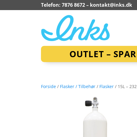
Telefon: 7876 8672 –
kontakt@inks.dk
OUTLET – SPA
Forside
/
Flasker / Tilbehør
/
Flasker
/ 15L – 23