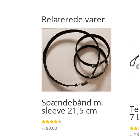
Relaterede varer
Spændebånd m.
Te
sleeve 21,5 cm
7 
80,00
Vurderet
kr.
4.2
28
Vurde
ud af 5
kr.
5