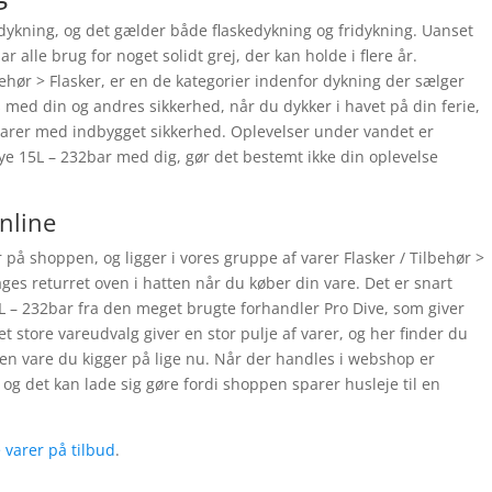
ykning, og det gælder både flaskedykning og fridykning. Uanset
 alle brug for noget solidt grej, der kan holde i flere år.
ehør > Flasker, er en de kategorier indenfor dykning der sælger
 med din og andres sikkerhed, når du dykker i havet på din ferie,
 varer med indbygget sikkerhed. Oplevelser under vandet er
nye 15L – 232bar med dig, gør det bestemt ikke din oplevelse
online
 på shoppen, og ligger i vores gruppe af varer Flasker / Tilbehør >
ges returret oven i hatten når du køber din vare. Det er snart
L – 232bar fra den meget brugte forhandler Pro Dive, som giver
Det store vareudvalg giver en stor pulje af varer, og her finder du
den vare du kigger på lige nu. Når der handles i webshop er
 og det kan lade sig gøre fordi shoppen sparer husleje til en
e varer på tilbud
.