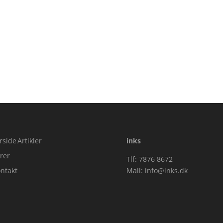
 5
rside
Artikler
inks
rer
Tlf: 7876 8672
ntakt
Mail:
info@inks.dk