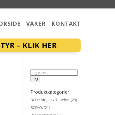
ORSIDE
VARER
KONTAKT
YR – KLIK HER
Søg
efter:
Søg
Produktkategorier
BCD / Vinger / Tilbehør
(29)
BCDÂ´s
(21)