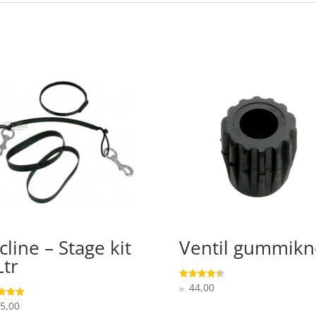
cline – Stage kit
Ventil gummik
Ltr
44,00
Vurderet
kr.
4.4
ud af 5
5,00
ret