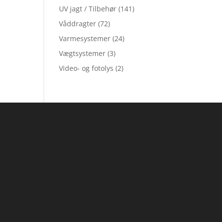
UV jagt / Tilbehør
(141)
Våddragter
(72)
Varmesystemer
(24)
Vægtsystemer
(3)
Video- og fotolys
(2)