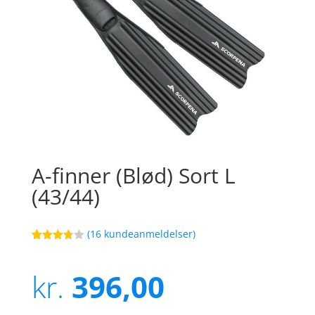
A-finner (Blød) Sort L
(43/44)
(
16
kundeanmeldelser)
Bedømt
44
som
3.7
ud
kr.
396,00
af 5
baseret
på
kundebed