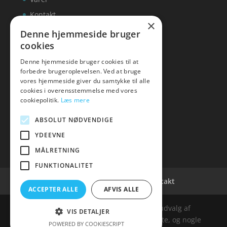
Kontakt
×
Denne hjemmeside bruger
cookies
Denne hjemmeside bruger cookies til at
inks
forbedre brugeroplevelsen. Ved at bruge
vores hjemmeside giver du samtykke til alle
Tlf: 7876 8672
cookies i overensstemmelse med vores
Mail:
info@inks.dk
cookiepolitik.
Læs mere
ABSOLUT NØDVENDIGE
YDEEVNE
MÅLRETNING
FUNKTIONALITET
Cookie- og privatlivspolitik
Kontakt
ACCEPTER ALLE
AFVIS ALLE
Denne hjemmeside samler et bredt udvalg af
VIS DETALJER
spændende varer. Siden er et affiiliatesite, og nogle
POWERED BY COOKIESCRIPT