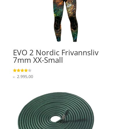
EVO 2 Nordic Frivannsliv
7mm XX-Small
2.995,00
Vurderet
kr.
4.2
ud af 5