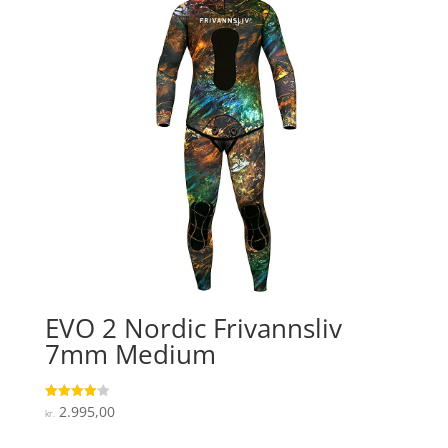
EVO 2 Nordic Frivannsliv
7mm Medium
2.995,00
Vurderet
kr.
4.1
ud af 5