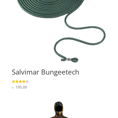
Salvimar Bungeetech
195,00
Vurderet
kr.
4.1
ud af 5