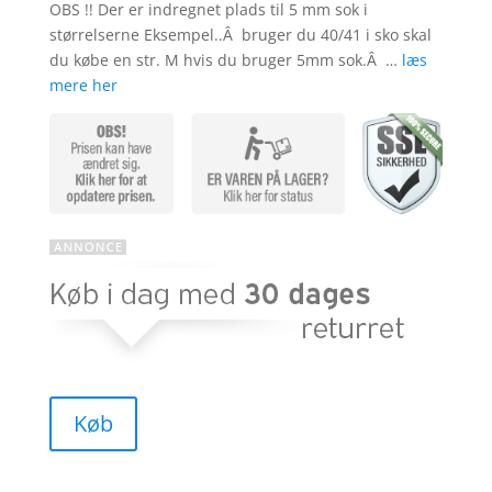
ømmels
OBS !! Der er indregnet plads til 5 mm sok i
er
størrelserne Eksempel..Â bruger du 40/41 i sko skal
du købe en str. M hvis du bruger 5mm sok.Â …
læs
mere her
Køb