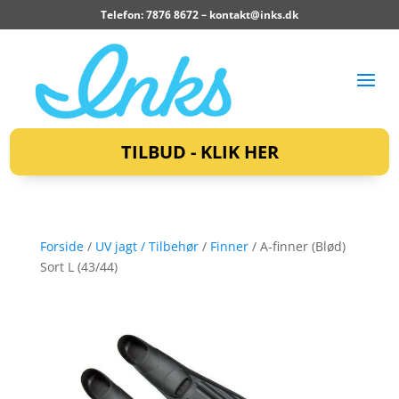
Telefon: 7876 8672 –
kontakt@inks.dk
TILBUD - KLIK HER
Forside
/
UV jagt / Tilbehør
/
Finner
/ A-finner (Blød)
Sort L (43/44)