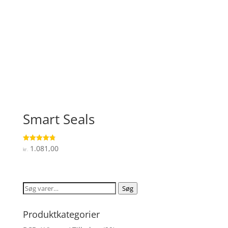
Smart Seals
1.081,00
Vurderet
kr.
4.8
ud af 5
Søg
Søg
efter:
Produktkategorier