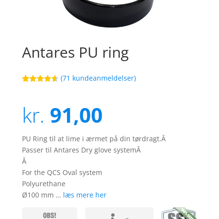
Antares PU ring
(
71
kundeanmeldelser)
Bedømt
79
som
4.6
ud af 5
kr.
91,00
baseret på
kundebedø
mmelser
PU Ring til at lime i ærmet på din tørdragt.Â
Passer til Antares Dry glove systemÂ
Â
For the QCS Oval system
Polyurethane
Ø100 mm …
læs mere her