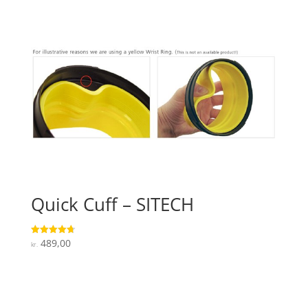
Quick Cuff – SITECH
489,00
Vurderet
kr.
4.7
ud af 5