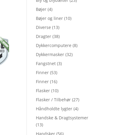
Bly og blybælter
(23)
Bøjer
(4)
Bøjer og liner
(10)
Diverse
(13)
Dragter
(38)
Dykkercomputere
(8)
Dykkermasker
(32)
Fangstnet
(3)
Finner
(53)
Finner
(16)
Flasker
(10)
Flasker / Tilbehør
(27)
Håndholdte lygter
(4)
Handske & Dragtsystemer
(13)
Handsker
(56)