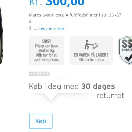
kr.
300,00
kundebedø
mmelser
Mares avanti excelÂ fuldfodsfinner i str. 36 -37
Â
Â …
læs mere her
Køb