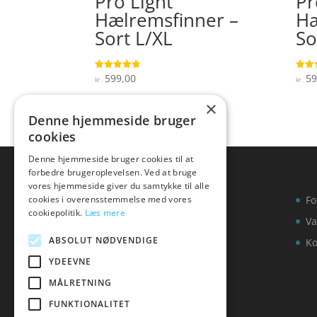
Pro Light
Pr
Hælremsfinner –
Hæ
Sort L/XL
So
599,00
59
Vurderet
Vurde
kr.
kr.
4.8
3.6
ud af 5
ud af
×
Denne hjemmeside bruger
cookies
Denne hjemmeside bruger cookies til at
forbedre brugeroplevelsen. Ved at bruge
vores hjemmeside giver du samtykke til alle
cookies i overensstemmelse med vores
Fo
cookiepolitik.
Læs mere
Va
ABSOLUT NØDVENDIGE
Ko
YDEEVNE
MÅLRETNING
FUNKTIONALITET