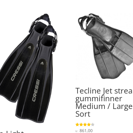
Tecline Jet stre
gummifinner
Medium / Large
Sort
861,00
Vurderet
kr.