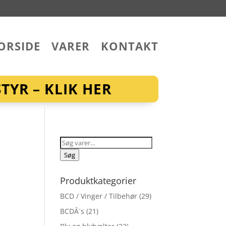
ORSIDE
VARER
KONTAKT
YR – KLIK HER
Søg
efter:
Søg
Produktkategorier
BCD / Vinger / Tilbehør
(29)
BCDÂ´s
(21)