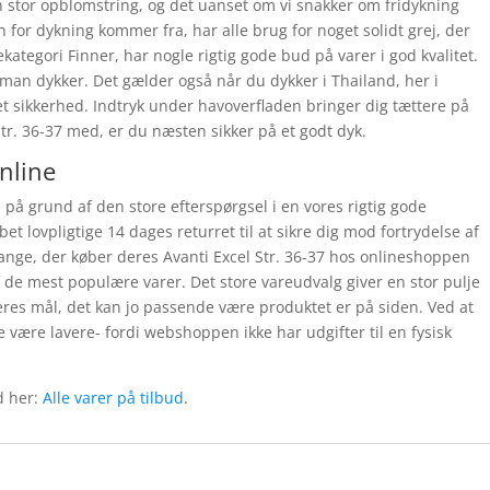
 stor opblomstring, og det uanset om vi snakker om fridykning
n for dykning kommer fra, har alle brug for noget solidt grej, der
ekategori Finner, har nogle rigtig gode bud på varer i god kvalitet.
 man dykker. Det gælder også når du dykker i Thailand, her i
 sikkerhed. Indtryk under havoverfladen bringer dig tættere på
tr. 36-37 med, er du næsten sikker på et godt dyk.
online
en på grund af den store efterspørgsel i en vores rigtig gode
bet lovpligtige 14 dages returret til at sikre dig mod fortrydelse af
ange, der køber deres Avanti Excel Str. 36-37 hos onlineshoppen
f de mest populære varer. Det store vareudvalg giver en stor pulje
deres mål, det kan jo passende være produktet er på siden. Ved at
 være lavere- fordi webshoppen ikke har udgifter til en fysisk
d her:
Alle varer på tilbud
.