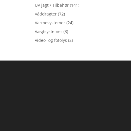
UV jagt / Tilbehør
(141)
Våddragter
(72)
Varmesystemer
(24)
Vægtsystemer
(3)
Video- og fotolys
(2)