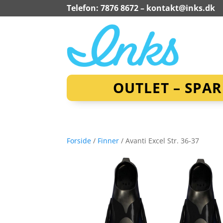
Telefon: 7876 8672 –
kontakt@inks.dk
OUTLET – SPA
Forside
/
Finner
/ Avanti Excel Str. 36-37