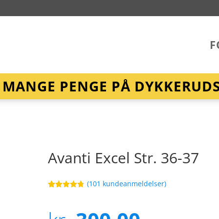
F
R MANGE PENGE PÅ DYKKERUDST
Avanti Excel Str. 36-37
(
101
kundeanmeldelser)
Bedømt
108
som
4.7
ud af 5
baseret på