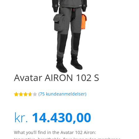
Avatar AIRON 102 S
(
75
kundeanmeldelser)
Bedømt
20
som
3.6
ud
kr.
14.430,00
af 5
baseret
på
kundebed
ømmels
What you’ll find in the Avatar 102 Airon:
er