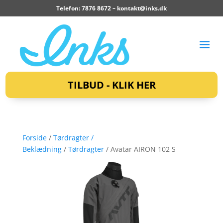
Telefon: 7876 8672 –
kontakt@inks.dk
TILBUD - KLIK HER
Forside
/
Tørdragter /
Beklædning
/
Tørdragter
/ Avatar AIRON 102 S