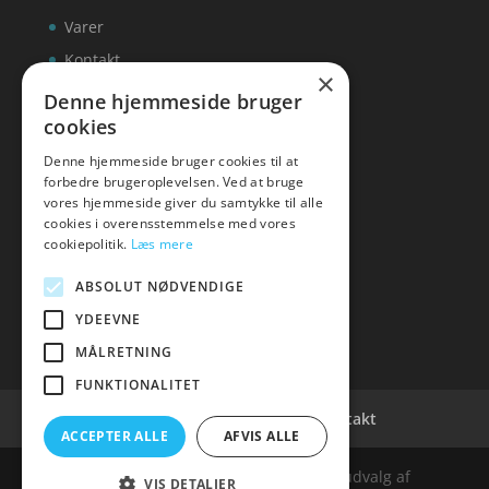
Varer
Kontakt
×
Denne hjemmeside bruger
cookies
Denne hjemmeside bruger cookies til at
inks
forbedre brugeroplevelsen. Ved at bruge
vores hjemmeside giver du samtykke til alle
Tlf: 7876 8672
cookies i overensstemmelse med vores
Mail:
info@inks.dk
cookiepolitik.
Læs mere
ABSOLUT NØDVENDIGE
YDEEVNE
MÅLRETNING
FUNKTIONALITET
Cookie- og privatlivspolitik
Kontakt
ACCEPTER ALLE
AFVIS ALLE
Denne hjemmeside samler et bredt udvalg af
VIS DETALJER