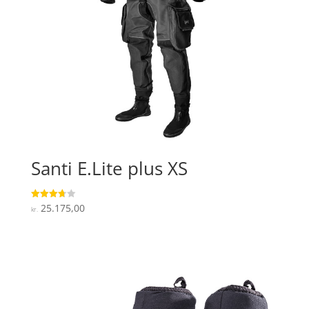
Santi E.Lite plus XS
25.175,00
Vurderet
kr.
3.7
ud af 5