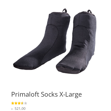
Primaloft Socks X-Large
521,00
Vurderet
kr.
3.6