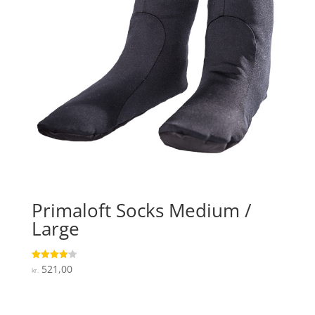
Primaloft Socks Medium /
Large
521,00
Vurderet
kr.
4.1
ud af 5