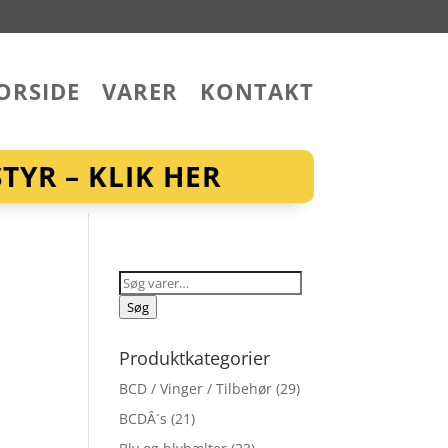
ORSIDE
VARER
KONTAKT
YR – KLIK HER
Søg
efter:
Søg
Produktkategorier
BCD / Vinger / Tilbehør
(29)
BCDÂ´s
(21)