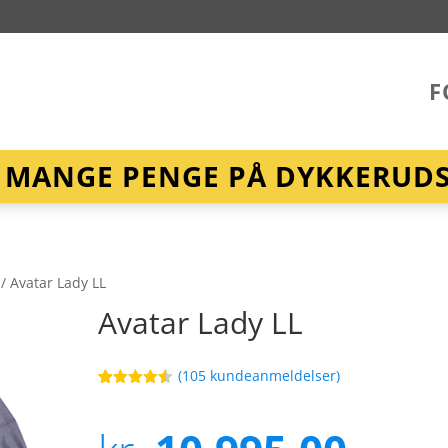
F
R MANGE PENGE PÅ DYKKERUDST
/ Avatar Lady LL
Avatar Lady LL
(
105
kundeanmeldelser)
Bedømt
45
som
4.5
ud af 5
baseret