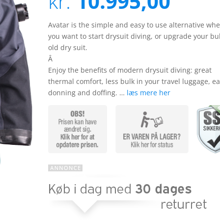
kr.
10.995,00
på
kundebedø
mmelser
Avatar is the simple and easy to use alternative wh
you want to start drysuit diving, or upgrade your bu
old dry suit.
Â
Enjoy the benefits of modern drysuit diving: great
thermal comfort, less bulk in your travel luggage, e
donning and doffing. …
læs mere her