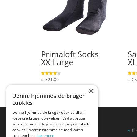
Primaloft Socks
Sa
XX-Large
XL
521,00
25
Vurderet
Vurde
kr.
kr.
4.1
5
ud af 5
ud af
×
Denne hjemmeside bruger
cookies
Denne hjemmeside bruger cookies til at
forbedre brugeroplevelsen. Ved at bruge
vores hjemmeside giver du samtykke til alle
cookies i overensstemmelse med vores
Fo
cookiepolitik.
Læs mere