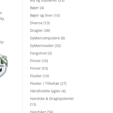
Bly og blybælter
(23)
Bøjer
(4)
en
Bøjer og liner
(10)
lky
Diverse
(13)
Dragter
(38)
Dykkercomputere
(8)
asy
Dykkermasker
(32)
Fangstnet
(3)
Finner
(16)
Finner
(53)
Flasker
(10)
Flasker / Tilbehør
(27)
Håndholdte lygter
(4)
Handske & Dragtsystemer
(13)
Handsker
(56)