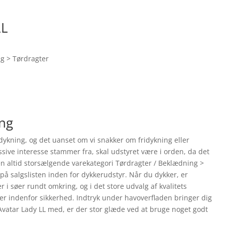
LL
ng > Tørdragter
ing
ykning, og det uanset om vi snakker om fridykning eller
ssive interesse stammer fra, skal udstyret være i orden, da det
n altid storsælgende varekategori Tørdragter / Beklædning >
t på salgslisten inden for dykkerudstyr. Når du dykker, er
r i søer rundt omkring, og i det store udvalg af kvalitets
r indenfor sikkerhed. Indtryk under havoverfladen bringer dig
Avatar Lady LL med, er der stor glæde ved at bruge noget godt