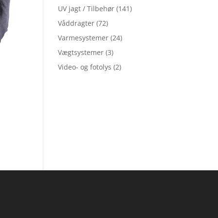
UV jagt / Tilbehør
(141)
Våddragter
(72)
Varmesystemer
(24)
Vægtsystemer
(3)
Video- og fotolys
(2)