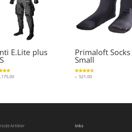
nti E.Lite plus
Primaloft Socks
S
Small
.175,00
521,00
ret
Vurderet
kr.
4.7
 5
ud af 5
rside
Artikler
inks