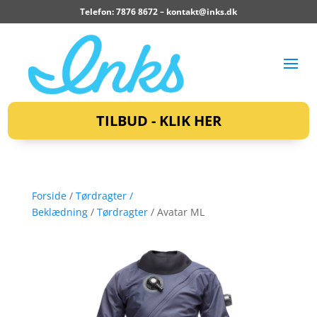
Telefon: 7876 8672 –
kontakt@inks.dk
TILBUD - KLIK HER
Forside
/
Tørdragter /
Beklædning
/
Tørdragter
/ Avatar ML