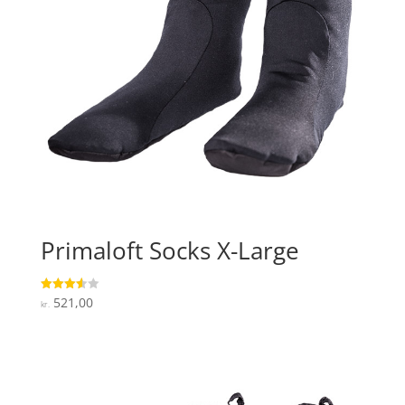
Primaloft Socks X-Large
521,00
Vurderet
kr.
3.6
ud af 5