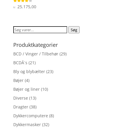
25.175,00
Vurderet
kr.
4.2
ud af 5
Søg
Søg
efter:
Produktkategorier
BCD / Vinger / Tilbehør
(29)
BCDÂ´s
(21)
Bly og blybælter
(23)
Bøjer
(4)
Bøjer og liner
(10)
Diverse
(13)
Dragter
(38)
Dykkercomputere
(8)
Dykkermasker
(32)