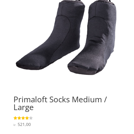
Primaloft Socks Medium /
Large
521,00
Vurderet
kr.
4.1
ud af 5