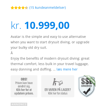
(
15
kundeanmeldelser)
Bedømt
82
som
4.4
ud af 5
kr.
10.999,00
baseret
på
kundebedø
mmelser
Avatar is the simple and easy to use alternative
when you want to start drysuit diving, or upgrade
your bulky old dry suit.
Â
Enjoy the benefits of modern drysuit diving: great
thermal comfort, less bulk in your travel luggage,
easy donning and doffing. …
læs mere her