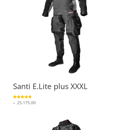
Santi E.Lite plus XXXL
25.175,00
Vurderet
kr.
4.8
ud af 5