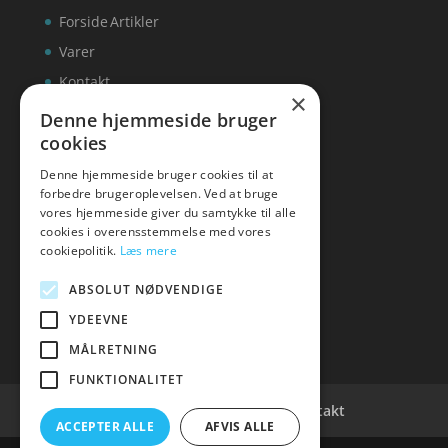
Forside
Artikler
Varer
Kontakt
×
Denne hjemmeside bruger
cookies
Denne hjemmeside bruger cookies til at
inks
forbedre brugeroplevelsen. Ved at bruge
vores hjemmeside giver du samtykke til alle
Tlf: 7876 8672
cookies i overensstemmelse med vores
Mail:
info@inks.dk
cookiepolitik.
Læs mere
ABSOLUT NØDVENDIGE
YDEEVNE
MÅLRETNING
FUNKTIONALITET
Cookie- og privatlivspolitik
Kontakt
ACCEPTER ALLE
AFVIS ALLE