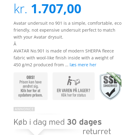
ud af 5
kr.
1.707,00
baseret
på
kundebedø
mmelser
Avatar undersuit no 901 is a simple, comfortable, eco
friendly, not expensive undersuit perfect to match
with your Avatar drysuit.
Â
AVATAR No.901 is made of modern SHERPA fleece
fabric with wool-like finish inside with a weight of
450 g/m2 produced from …
læs mere her