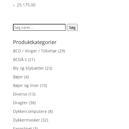
25.175,00
Vurderet
kr.
4.1
ud af 5
Søg
Søg
efter:
Produktkategorier
BCD / Vinger / Tilbehør
(29)
BCDÂ´s
(21)
Bly og blybælter
(23)
Bøjer
(4)
Bøjer og liner
(10)
Diverse
(13)
Dragter
(38)
Dykkercomputere
(8)
Dykkermasker
(32)
Fangstnet
(3)