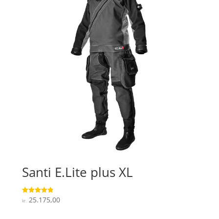
Santi E.Lite plus XL
25.175,00
Vurderet
kr.
4.8
ud af 5