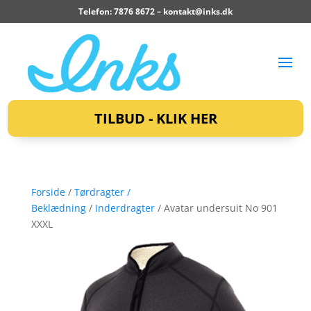
Telefon: 7876 8672 –
kontakt@inks.dk
TILBUD - KLIK HER
Forside
/
Tørdragter /
Beklædning
/
Inderdragter
/ Avatar undersuit No 901
XXXL