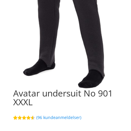
Avatar undersuit No 901
XXXL
(
96
kundeanmeldelser)
Bedømt
17
som
4.5