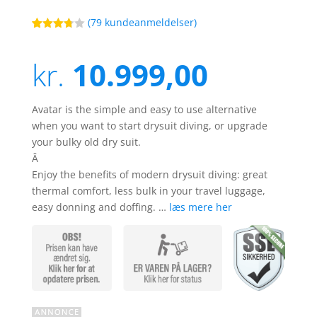
(
79
kundeanmeldelser)
Bedømt
67
som
3.7
ud
kr.
10.999,00
af 5
baseret
på
kundebed
ømmels
Avatar is the simple and easy to use alternative
er
when you want to start drysuit diving, or upgrade
your bulky old dry suit.
Â
Enjoy the benefits of modern drysuit diving: great
thermal comfort, less bulk in your travel luggage,
easy donning and doffing. …
læs mere her