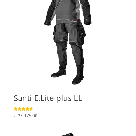
Santi E.Lite plus LL
25.175,00
Vurderet
kr.
4.7
ud af 5