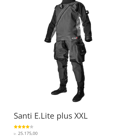
Santi E.Lite plus XXL
25.175,00
Vurderet
kr.
4.1