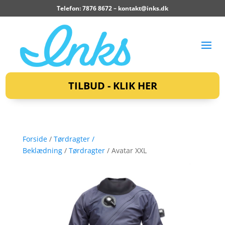
Telefon: 7876 8672 –
kontakt@inks.dk
TILBUD - KLIK HER
Forside
/
Tørdragter /
Beklædning
/
Tørdragter
/ Avatar XXL