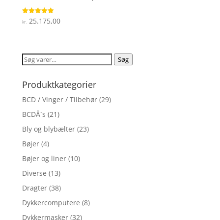
25.175,00
Vurderet
kr.
5
ud af 5
Søg
Søg
efter:
Produktkategorier
BCD / Vinger / Tilbehør
(29)
BCDÂ´s
(21)
Bly og blybælter
(23)
Bøjer
(4)
Bøjer og liner
(10)
Diverse
(13)
Dragter
(38)
Dykkercomputere
(8)
Dykkermasker
(32)