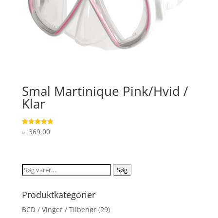
Smal Martinique Pink/Hvid /
Klar
369,00
Vurderet
kr.
4.9
ud af 5
Søg
Søg
efter:
Produktkategorier
BCD / Vinger / Tilbehør
(29)