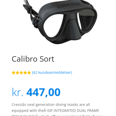
Calibro Sort
(
62
kundeanmeldelser)
Bedømt
5
som
5
ud
af 5
kr.
447,00
baseret på
kundebedøm
melser
Cressiâs next generation diving masks are all
equipped with theÂ IDF-INTEGRATED DUAL FRAME