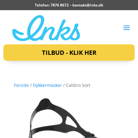
Telefon: 7876 8672 –
kontakt@inks.dk
TILBUD - KLIK HER
Forside
/
Dykkermasker
/ Calibro Sort