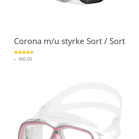
Corona m/u styrke Sort / Sort
360,00
Vurderet
kr.
4.4
ud af 5