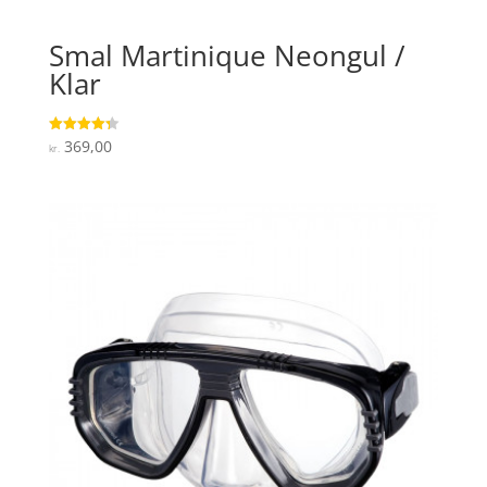
Smal Martinique Neongul /
Klar
369,00
Vurderet
kr.
4.3
ud af 5