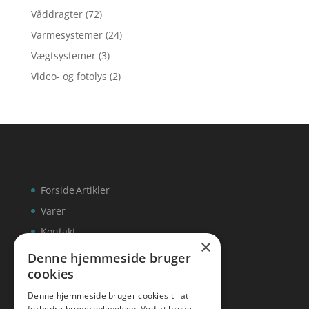
Våddragter
(72)
Varmesystemer
(24)
Vægtsystemer
(3)
Video- og fotolys
(2)
Forside
Artikler
Varer
Kontakt
×
Denne hjemmeside bruger
cookies
Denne hjemmeside bruger cookies til at
inks
forbedre brugeroplevelsen. Ved at bruge