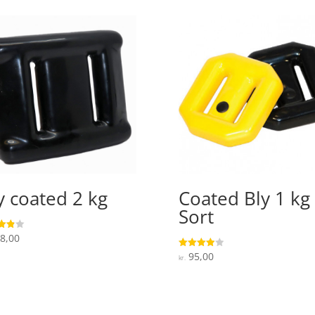
y coated 2 kg
Coated Bly 1 kg
Sort
8,00
ret
 5
95,00
Vurderet
kr.
4
ud af 5