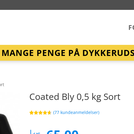
F
R MANGE PENGE PÅ DYKKERUDST
ort
Coated Bly 0,5 kg Sort
(
77
kundeanmeldelser)
Bedømt
52
som
4.6
ud af 5
baseret på