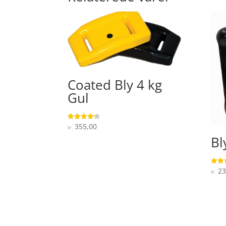
Coated Bly 4 kg
Gul
355,00
Vurderet
kr.
4.3
Bl
ud af 5
23
Vurde
kr.
3.9
ud af