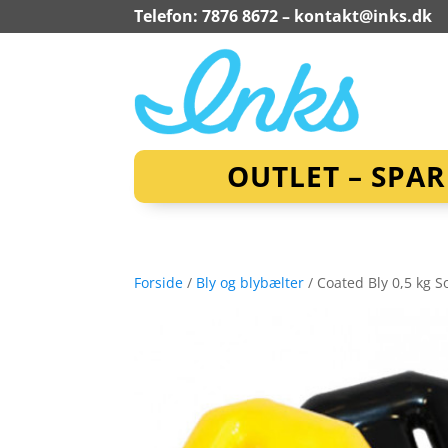
Telefon: 7876 8672 –
kontakt@inks.dk
OUTLET – SPA
Forside
/
Bly og blybælter
/ Coated Bly 0,5 kg S