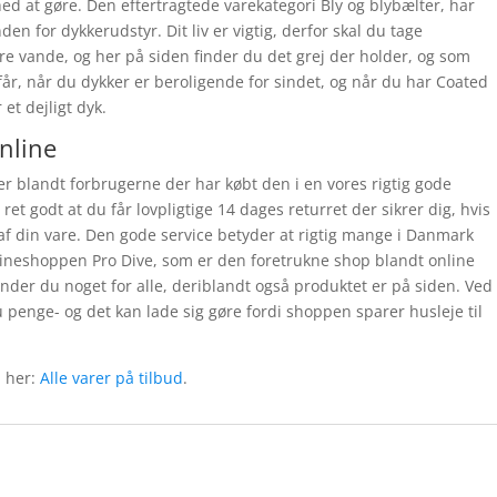
d at gøre. Den eftertragtede varekategori Bly og blybælter, har
nden for dykkerudstyr. Dit liv er vigtig, derfor skal du tage
re vande, og her på siden finder du det grej der holder, og som
 får, når du dykker er beroligende for sindet, og når du har Coated
et dejligt dyk.
online
ter blandt forbrugerne der har købt den i en vores rigtig gode
ret godt at du får lovpligtige 14 dages returret der sikrer dig, hvis
af din vare. Den gode service betyder at rigtig mange i Danmark
nlineshoppen Pro Dive, som er den foretrukne shop blandt online
inder du noget for alle, deriblandt også produktet er på siden. Ved
 penge- og det kan lade sig gøre fordi shoppen sparer husleje til
d her:
Alle varer på tilbud
.