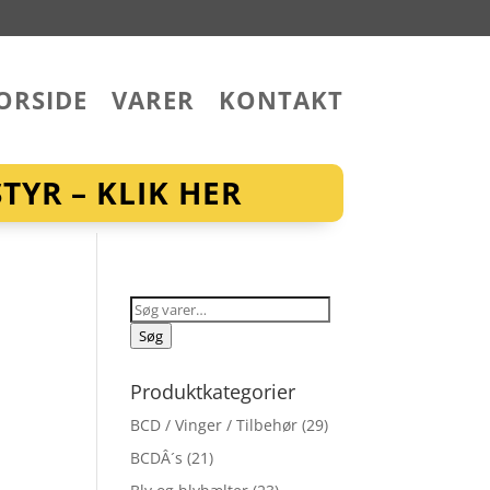
ORSIDE
VARER
KONTAKT
YR – KLIK HER
Søg
efter:
Søg
Produktkategorier
BCD / Vinger / Tilbehør
(29)
BCDÂ´s
(21)