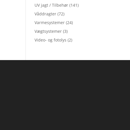
UV jagt / Tilbehør
(141)
Våddragter
(72)
Varmesystemer
(24)
Vægtsystemer
(3)
Video- og fotolys
(2)