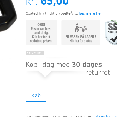
kr.
65,00
kundebedø
mmelser
Coated bly til dit blybælteÂ …
læs mere her
Køb
Varenummer (SKU):
188-2160
Kategori:
Bly og blybæ