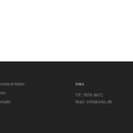
rside
Artikler
inks
rer
Tlf: 7876 8672
ntakt
Mail:
info@inks.dk