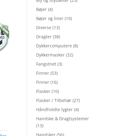
Bly og blybælter
(23)
Bøjer
(4)
Bøjer og liner
(10)
Diverse
(13)
Dragter
(38)
Dykkercomputere
(8)
Dykkermasker
(32)
Fangstnet
(3)
Finner
(53)
Finner
(16)
Flasker
(10)
Flasker / Tilbehør
(27)
Håndholdte lygter
(4)
Handske & Dragtsystemer
(13)
Handsker
(56)
lter