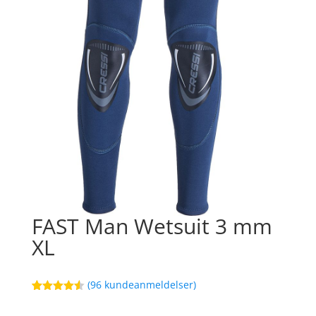
FAST Man Wetsuit 3 mm
XL
(
96
kundeanmeldelser)
Bedømt
26
som
4.5