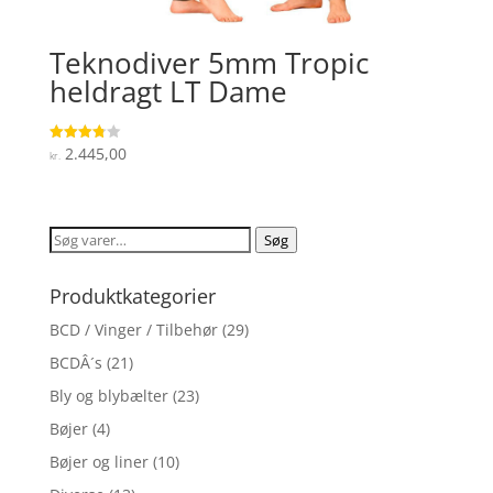
Teknodiver 5mm Tropic
heldragt LT Dame
2.445,00
Vurderet
kr.
3.8
ud af 5
Søg
Søg
efter:
Produktkategorier
BCD / Vinger / Tilbehør
(29)
BCDÂ´s
(21)
Bly og blybælter
(23)
Bøjer
(4)
Bøjer og liner
(10)