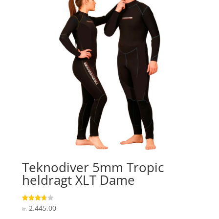
Teknodiver 5mm Tropic
heldragt XLT Dame
2.445,00
Vurderet
kr.
3.7
ud af 5