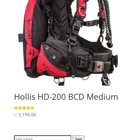
Hollis HD-200 BCD Medium
5.199,00
Vurderet
kr.
4.9
ud af 5
Søg
Søg