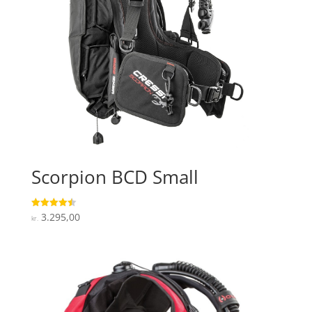
Scorpion BCD Small
3.295,00
Vurderet
kr.
4.5
ud af 5