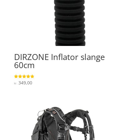
DIRZONE Inflator slange
60cm
349,00
Vurderet
kr.
4.9
ud af 5