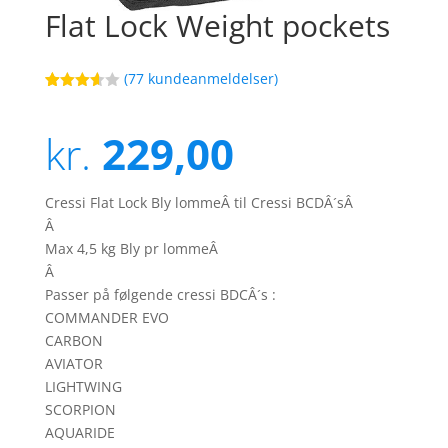
Flat Lock Weight pockets
(
77
kundeanmeldelser)
Bedømt
17
som
3.6
ud
kr.
229,00
af 5
baseret
på
kundebed
ømmels
Cressi Flat Lock Bly lommeÂ til Cressi BCDÂ´sÂ
er
Â
Max 4,5 kg Bly pr lommeÂ
Â
Passer på følgende cressi BDCÂ´s :
COMMANDER EVO
CARBON
AVIATOR
LIGHTWING
SCORPION
AQUARIDE