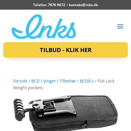
Telefon: 7876 8672 –
kontakt@inks.dk
TILBUD - KLIK HER
Forside
/
BCD / Vinger / Tilbehør
/
BCDÂ´s
/ Flat Lock
Weight pockets