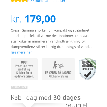
(
36
kundeanmeldelser)
Bedømt
14
som
4.5
ud af 5
kr.
179,00
baseret
på
kundebedø
mmelser
Cressi Gamma snorkel: En kompakt og strømlinet
snorkel, perfekt til varme destinationer. Den øvre
stænkskærm minimerer vandindtrængning, og
dumpventilenÂ sikrer hurtig dumpningÂ af vand. …
læs mere her