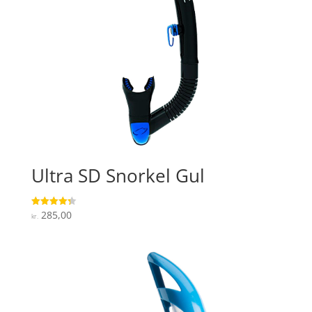
Ultra SD Snorkel Gul
285,00
Vurderet
kr.
4.3
ud af 5