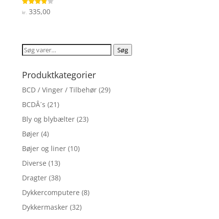
335,00
Vurderet
kr.
3.9
ud af 5
Søg
Søg
efter:
Produktkategorier
BCD / Vinger / Tilbehør
(29)
BCDÂ´s
(21)
Bly og blybælter
(23)
Bøjer
(4)
Bøjer og liner
(10)
Diverse
(13)
Dragter
(38)
Dykkercomputere
(8)
Dykkermasker
(32)