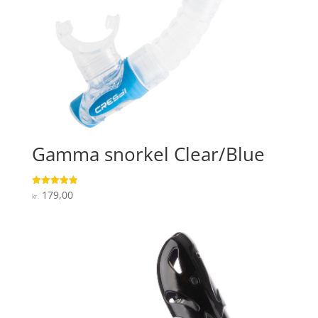
Gamma snorkel Clear/Blue
179,00
Vurderet
kr.
4.9
ud af 5