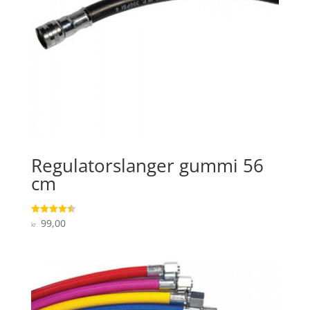
Regulatorslanger gummi 56
cm
99,00
Vurderet
kr.
4.5
ud af 5