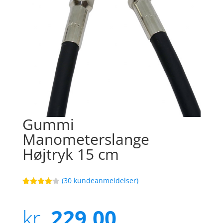
Gummi
Manometerslange
Højtryk 15 cm
(
30
kundeanmeldelser)
Bedømt
91
som
4.1
ud af 5
kr.
229,00
baseret
på