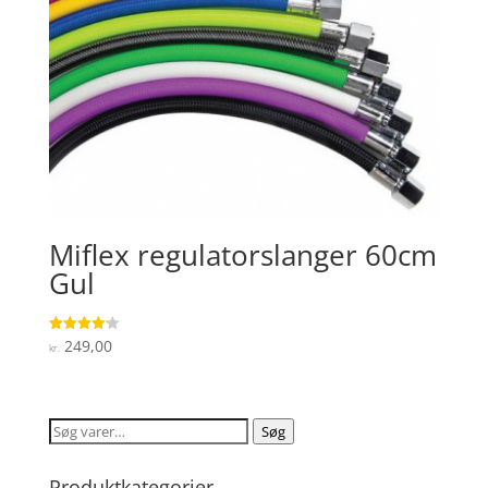
Miflex regulatorslanger 60cm
Gul
249,00
Vurderet
kr.
4.2
ud af 5
Søg
Søg
efter:
Produktkategorier