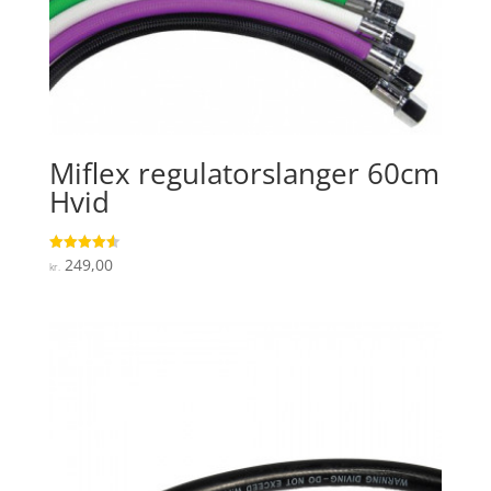
Miflex regulatorslanger 60cm
Hvid
249,00
Vurderet
kr.
4.6
ud af 5