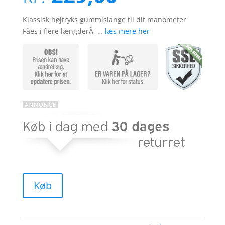
kundebedø
mmelser
Klassisk højtryks gummislange til dit manometer
Fåes i flere længderÂ …
læs mere her
Køb