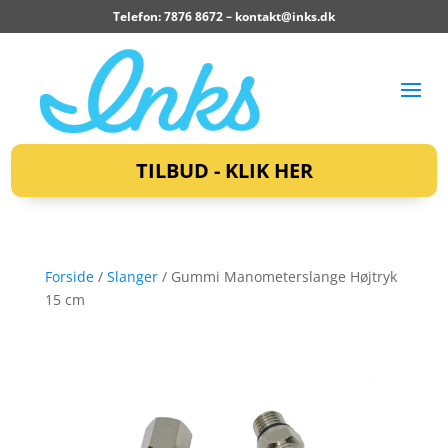
Telefon: 7876 8672 –
kontakt@inks.dk
TILBUD - KLIK HER
Forside
/
Slanger
/ Gummi Manometerslange Højtryk
15 cm