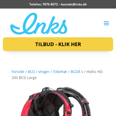
Telefon: 7876 8672 –
kontakt@inks.dk
TILBUD - KLIK HER
Forside
/
BCD / Vinger / Tilbehør
/
BCDÂ´s
/ Hollis HD-
200 BCD Large