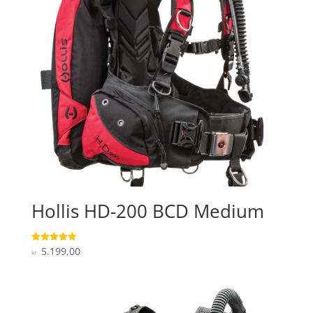
Hollis HD-200 BCD Medium
5.199,00
Vurderet
kr.
4.9
ud af 5