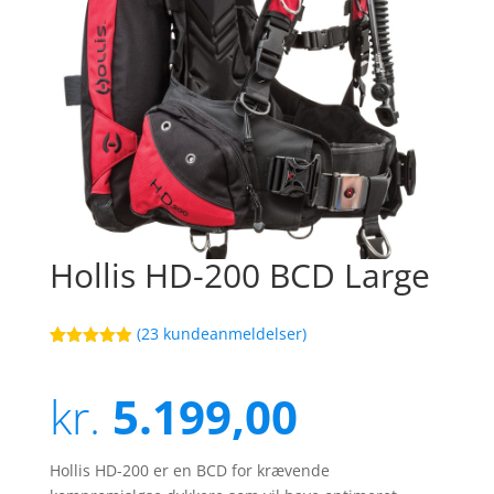
Hollis HD-200 BCD Large
(
23
kundeanmeldelser)
Bedømt
81
som
4.9
ud af 5
kr.
5.199,00
baseret på
kundebedøm
melser
Hollis HD-200 er en BCD for krævende