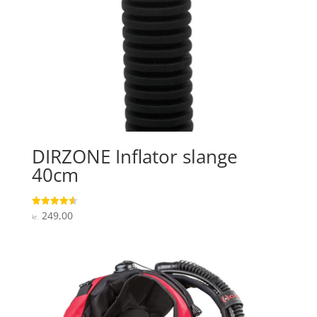
DIRZONE Inflator slange
40cm
249,00
Vurderet
kr.
4.6
ud af 5