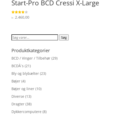
Start-Pro BCD Cressi X-Large
2.460,00
Vurderet
kr.
3.9
ud af 5
Søg
Søg
efter:
Produktkategorier
BCD / Vinger / Tilbehør
(29)
BCDÂ´s
(21)
Bly og blybælter
(23)
Bøjer
(4)
Bøjer og liner
(10)
Diverse
(13)
Dragter
(38)
Dykkercomputere
(8)