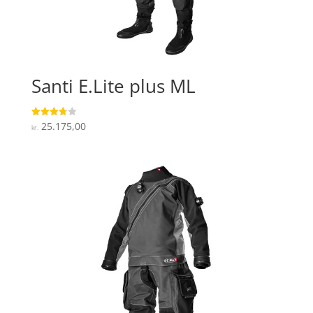
Santi E.Lite plus ML
25.175,00
Vurderet
kr.
3.7
ud af 5