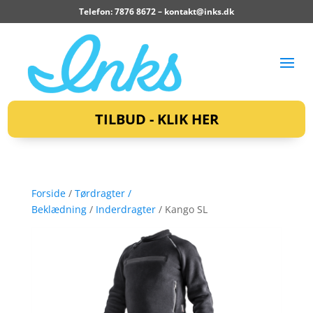
Telefon: 7876 8672 –
kontakt@inks.dk
TILBUD - KLIK HER
Forside
/
Tørdragter /
Beklædning
/
Inderdragter
/ Kango SL