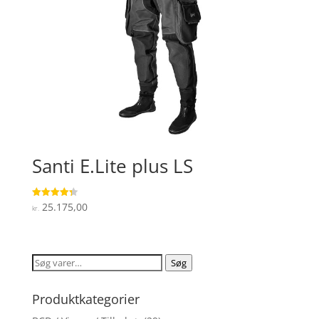
Santi E.Lite plus LS
25.175,00
Vurderet
kr.
4.3
ud af 5
Søg
Søg
efter:
Produktkategorier