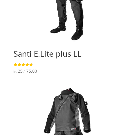
Santi E.Lite plus LL
25.175,00
Vurderet
kr.
4.7
ud af 5