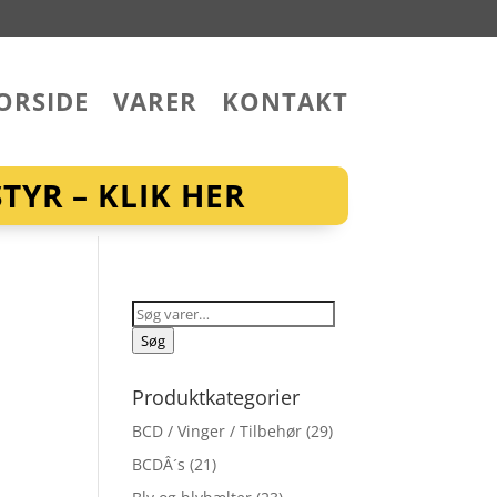
ORSIDE
VARER
KONTAKT
YR – KLIK HER
Søg
efter:
Søg
Produktkategorier
BCD / Vinger / Tilbehør
(29)
BCDÂ´s
(21)