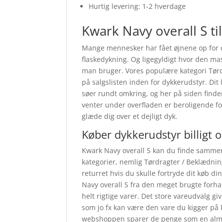
Hurtig levering: 1-2 hverdage
Kwark Navy overall S ti
Mange mennesker har fået øjnene op for d
flaskedykning. Og ligegyldigt hvor den mas
man bruger. Vores populære kategori Tørdr
på salgslisten inden for dykkerudstyr. Dit 
søer rundt omkring, og her på siden finde
venter under overfladen er beroligende fo
glæde dig over et dejligt dyk.
Køber dykkerudstyr billigt 
Kwark Navy overall S kan du finde sammen
kategorier, nemlig Tørdragter / Beklædning
returret hvis du skulle fortryde dit køb d
Navy overall S fra den meget brugte forh
helt rigtige varer. Det store vareudvalg giv
som jo fx kan være den vare du kigger på l
webshoppen sparer de penge som en almin