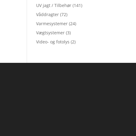
UV jagt / Tilbehør
(141)
Våddragter
(72)
Varmesystemer
(24)
Vægtsystemer
(3)
Video- og fotolys
(2)