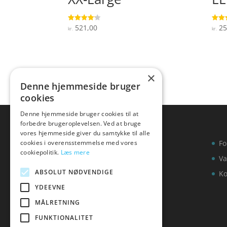
521,00
25
Vurderet
Vurde
kr.
kr.
4.1
4.7
ud af 5
ud af
×
Denne hjemmeside bruger
cookies
Denne hjemmeside bruger cookies til at
forbedre brugeroplevelsen. Ved at bruge
vores hjemmeside giver du samtykke til alle
cookies i overensstemmelse med vores
Fo
cookiepolitik.
Læs mere
Va
ABSOLUT NØDVENDIGE
Ko
YDEEVNE
MÅLRETNING
FUNKTIONALITET