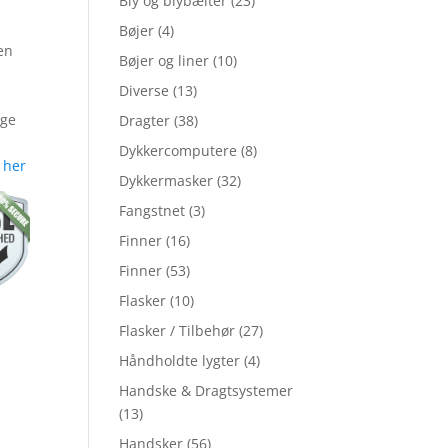
Bly og blybælter
(23)
Bøjer
(4)
en
Bøjer og liner
(10)
Diverse
(13)
ige
Dragter
(38)
Dykkercomputere
(8)
 her
Dykkermasker
(32)
Fangstnet
(3)
Finner
(16)
Finner
(53)
Flasker
(10)
Flasker / Tilbehør
(27)
Håndholdte lygter
(4)
Handske & Dragtsystemer
(13)
Handsker
(56)