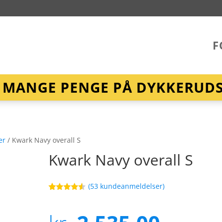
F
R MANGE PENGE PÅ DYKKERUDST
er
/ Kwark Navy overall S
Kwark Navy overall S
(
53
kundeanmeldelser)
Bedømt
87
som
4.5
ud af 5
baseret