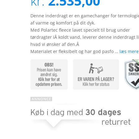
kr.
2.535,00
på
kundebedø
mmelser
Denne inderdragt er en gamechanger for termologi
af varme og komfort på dit dyk.
Med Polartec fleece lavet specielt til brug under
tørdragter iÂ koldt vand, leverer denne inderdragt l
hvad vi ønsker af den.Â
Materialet er fleksibelt og har god pasfo …
læs mere