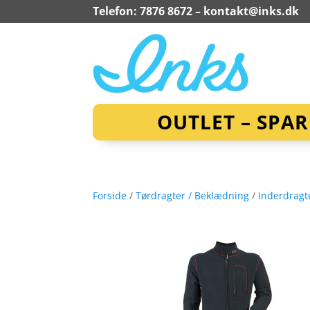
Telefon: 7876 8672 –
kontakt@inks.dk
OUTLET – SPA
Forside
/
Tørdragter / Beklædning
/
Inderdragt