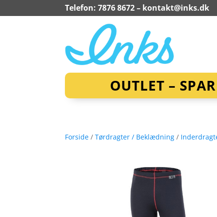
Telefon: 7876 8672 –
kontakt@inks.dk
OUTLET – SPA
Forside
/
Tørdragter / Beklædning
/
Inderdragt