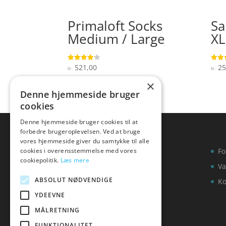
Primaloft Socks
Sa
Medium / Large
XL
521,00
25
Vurderet
Vurde
kr.
kr.
4.1
4.8
ud af 5
ud af
×
Denne hjemmeside bruger
cookies
Denne hjemmeside bruger cookies til at
forbedre brugeroplevelsen. Ved at bruge
vores hjemmeside giver du samtykke til alle
cookies i overensstemmelse med vores
Fo
cookiepolitik.
Læs mere
Va
ABSOLUT NØDVENDIGE
Ko
YDEEVNE
MÅLRETNING
FUNKTIONALITET