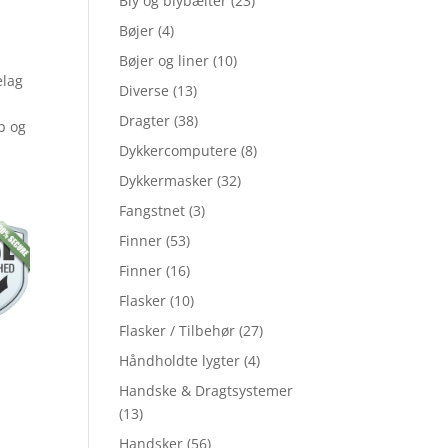
Bly og blybælter
(23)
Bøjer
(4)
Bøjer og liner
(10)
elag
Diverse
(13)
Dragter
(38)
p og
Dykkercomputere
(8)
Dykkermasker
(32)
Fangstnet
(3)
Finner
(53)
Finner
(16)
Flasker
(10)
Flasker / Tilbehør
(27)
Håndholdte lygter
(4)
Handske & Dragtsystemer
(13)
Handsker
(56)