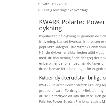
VareID: 177-938
Hurtig levering: 1-2 hverdage
KWARK Polartec Power S
dykning
Populariten på dykning er gennem de sidst
fridykning. Uanset hvordan interessen er 
populære kategori Tørdragter / Beklædning
Når du dykker, er sikkerheden altid vigti
med, du kan nemlig finde det grej der hol
er beroligende for sindet, når du tager d
du de bedste forudsætninger for et godt d
Køber dykkerudstyr billigt 
KWARK Polartec Power Stretch Pro long leg
gruppe af varer Tørdragter / Beklædning > 
du skulle fortryde dit køb din vare. Den 
Polartec Power Stretch Pro long leggins M