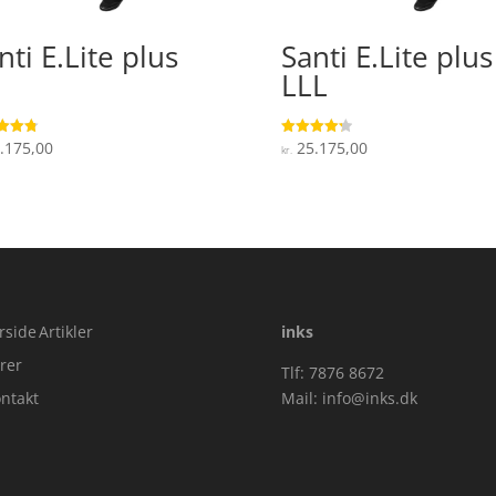
nti E.Lite plus
Santi E.Lite plus
LLL
.175,00
25.175,00
ret
Vurderet
kr.
4.3
 5
ud af 5
rside
Artikler
inks
rer
Tlf: 7876 8672
ntakt
Mail:
info@inks.dk