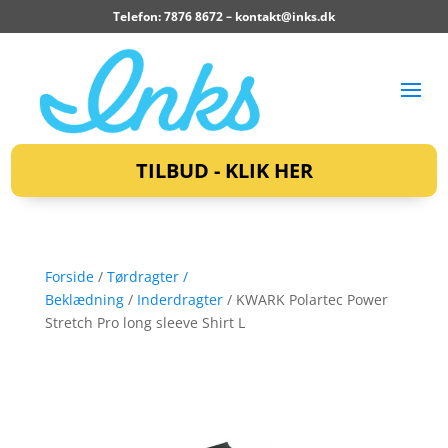
Telefon: 7876 8672 –
kontakt@inks.dk
TILBUD - KLIK HER
Forside
/
Tørdragter /
Beklædning
/
Inderdragter
/ KWARK Polartec Power
Stretch Pro long sleeve Shirt L