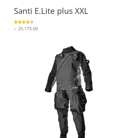
Santi E.Lite plus XXL
25.175,00
Vurderet
kr.
4.1
ud af 5