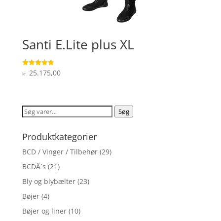
Santi E.Lite plus XL
25.175,00
Vurderet
kr.
4.8
ud af 5
Søg
Søg
efter:
Produktkategorier
BCD / Vinger / Tilbehør
(29)
BCDÂ´s
(21)
Bly og blybælter
(23)
Bøjer
(4)
Bøjer og liner
(10)