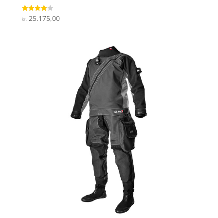
25.175,00
Vurderet
kr.
4
ud af 5