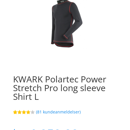
KWARK Polartec Power
Stretch Pro long sleeve
Shirt L
(
81
kundeanmeldelser)
Bedømt
89
som
4
ud af 5