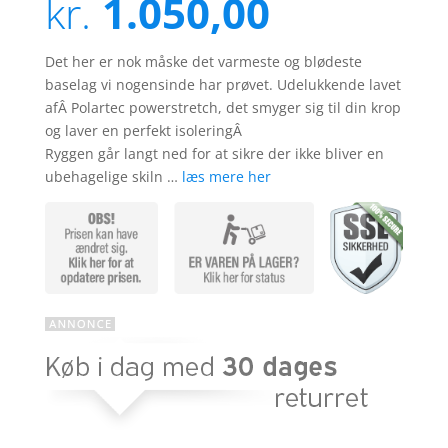
kr.
1.050,00
baseret
på
kundebed
ømmelse
r
Det her er nok måske det varmeste og blødeste
baselag vi nogensinde har prøvet. Udelukkende lavet
afÂ Polartec powerstretch, det smyger sig til din krop
og laver en perfekt isoleringÂ
Ryggen går langt ned for at sikre der ikke bliver en
ubehagelige skiln …
læs mere her