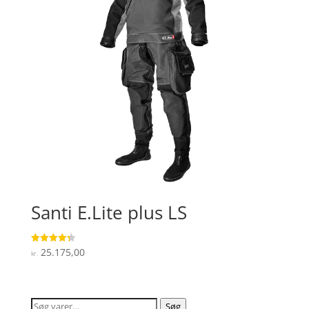
Santi E.Lite plus LS
25.175,00
Vurderet
kr.
4.3
ud af 5
Søg
Søg