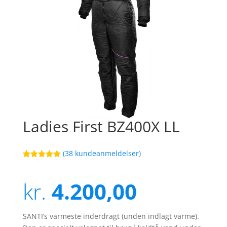
Ladies First BZ400X LL
(
38
kundeanmeldelser)
Bedømt
19
som
5
ud
af 5
kr.
4.200,00
baseret på
kundebedøm
melser
SANTI’s varmeste inderdragt (unden indlagt varme).