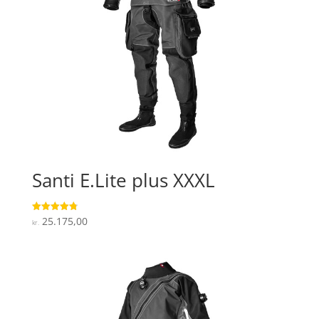
Santi E.Lite plus XXXL
25.175,00
Vurderet
kr.
4.8
ud af 5