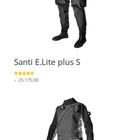
Santi E.Lite plus S
25.175,00
Vurderet
kr.
4.6
ud af 5