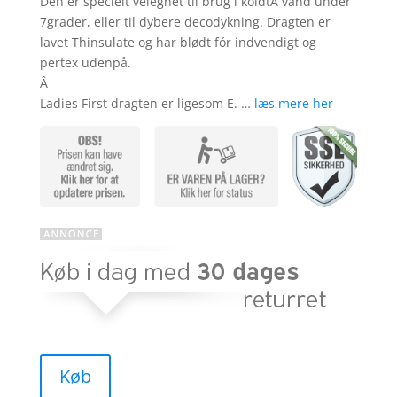
Den er specielt velegnet til brug i koldtÂ vand under
7grader, eller til dybere decodykning. Dragten er
lavet Thinsulate og har blødt fór indvendigt og
pertex udenpå.
Â
Ladies First dragten er ligesom E. …
læs mere her
Køb