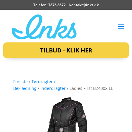
Telefon: 7876 8672 –
kontakt@inks.dk
TILBUD - KLIK HER
Forside
/
Tørdragter /
Beklædning
/
Inderdragter
/ Ladies First BZ400X LL