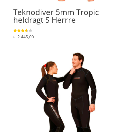
Teknodiver 5mm Tropic
heldragt S Herrre
2.445,00
Vurderet
kr.
3.6
ud af 5