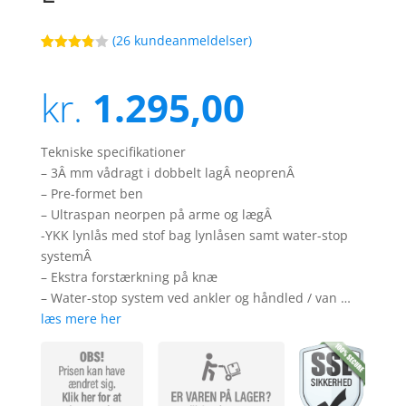
(
26
kundeanmeldelser)
Bedømt
3
som
3.8
ud af
kr.
1.295,00
5
baseret
på
kundebed
ømmels
Tekniske specifikationer
er
– 3Â mm vådragt i dobbelt lagÂ neoprenÂ
– Pre-formet ben
– Ultraspan neorpen på arme og lægÂ
-YKK lynlås med stof bag lynlåsen samt water-stop
systemÂ
– Ekstra forstærkning på knæ
– Water-stop system ved ankler og håndled / van …
læs mere her