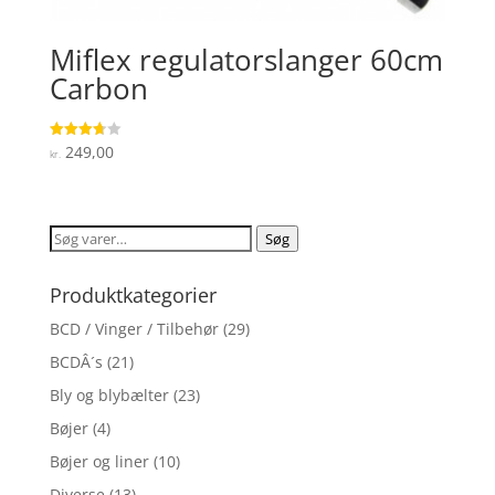
Miflex regulatorslanger 60cm
Carbon
249,00
Vurderet
kr.
3.7
ud af 5
Søg
Søg
efter:
Produktkategorier
BCD / Vinger / Tilbehør
(29)
BCDÂ´s
(21)
Bly og blybælter
(23)
Bøjer
(4)
Bøjer og liner
(10)
Diverse
(13)