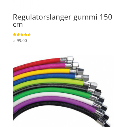
Regulatorslanger gummi 150
cm
99,00
Vurderet
kr.
4.3
ud af 5