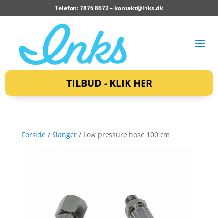
Telefon: 7876 8672 –
kontakt@inks.dk
TILBUD - KLIK HER
Forside
/
Slanger
/ Low pressure hose 100 cm