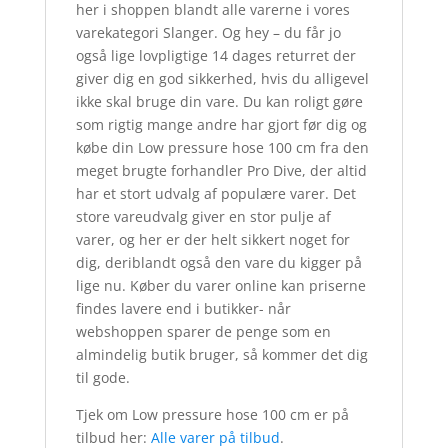
her i shoppen blandt alle varerne i vores
varekategori Slanger. Og hey – du får jo
også lige lovpligtige 14 dages returret der
giver dig en god sikkerhed, hvis du alligevel
ikke skal bruge din vare. Du kan roligt gøre
som rigtig mange andre har gjort før dig og
købe din Low pressure hose 100 cm fra den
meget brugte forhandler Pro Dive, der altid
har et stort udvalg af populære varer. Det
store vareudvalg giver en stor pulje af
varer, og her er der helt sikkert noget for
dig, deriblandt også den vare du kigger på
lige nu. Køber du varer online kan priserne
findes lavere end i butikker- når
webshoppen sparer de penge som en
almindelig butik bruger, så kommer det dig
til gode.
Tjek om Low pressure hose 100 cm er på
tilbud her:
Alle varer på tilbud
.