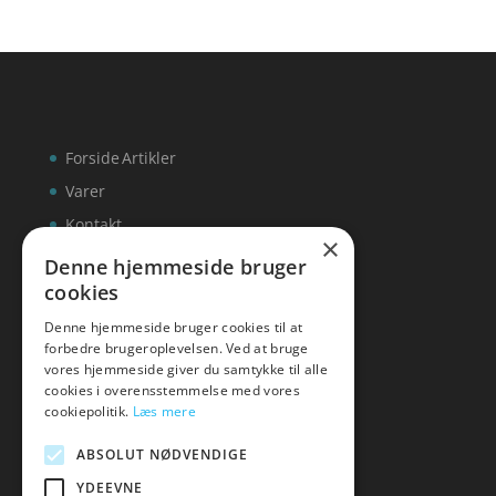
Forside
Artikler
Varer
Kontakt
×
Denne hjemmeside bruger
cookies
Denne hjemmeside bruger cookies til at
inks
forbedre brugeroplevelsen. Ved at bruge
vores hjemmeside giver du samtykke til alle
Tlf: 7876 8672
cookies i overensstemmelse med vores
Mail:
info@inks.dk
cookiepolitik.
Læs mere
ABSOLUT NØDVENDIGE
YDEEVNE