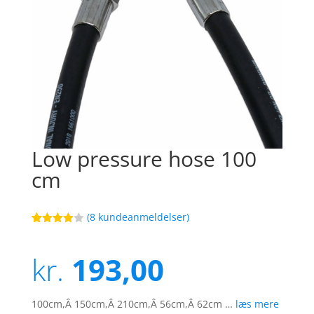
Low pressure hose 100
cm
(
8
kundeanmeldelser)
Bedømt
55
som
3.9
ud af 5
kr.
193,00
baseret
på
kundebed
ømmels
er
100cm,Â 150cm,Â 210cm,Â 56cm,Â 62cm …
læs mere